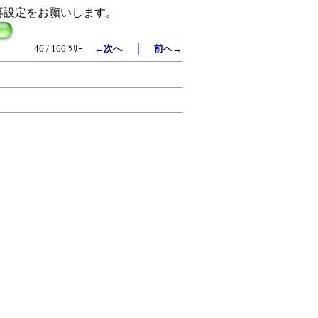
再設定をお願いします。
｜
46 / 166 ﾂﾘｰ
←次へ
前へ→