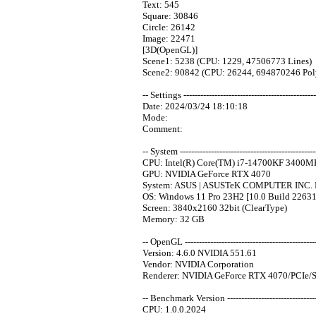
Text: 545
Square: 30846
Circle: 26142
Image: 22471
[3D(OpenGL)]
Scene1: 5238 (CPU: 1229, 47506773 Lines)
Scene2: 90842 (CPU: 26244, 694870246 Pol
-- Settings -----------------------------------------------
Date: 2024/03/24 18:10:18
Mode:
Comment:
-- System -------------------------------------------------
CPU: Intel(R) Core(TM) i7-14700KF 3400MH
GPU: NVIDIA GeForce RTX 4070
System: ASUS | ASUSTeK COMPUTER INC.
OS: Windows 11 Pro 23H2 [10.0 Build 22631
Screen: 3840x2160 32bit (ClearType)
Memory: 32 GB
-- OpenGL -----------------------------------------------
Version: 4.6.0 NVIDIA 551.61
Vendor: NVIDIA Corporation
Renderer: NVIDIA GeForce RTX 4070/PCIe/
-- Benchmark Version ----------------------------------
CPU: 1.0.0.2024