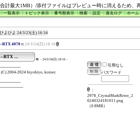
合計最大1MB）/添付ファイルはプレビュー時に消えるため、
┃
一覧表示
┃
トピック表示
┃
番号順表示
┃
検索
┃
設定
┃
過去ログ
┃
ホーム
ひよひよ
24/3/23(土) 16:34
--RTX 4070
tt
24/3/24(日) 18:16
-RTX ...
tt
- 24/3/24(日) 18:16 -
引用なし
-----------------
4 (C) 2004-2024 hiyohiyo, koinec
パスワード
-----------------
-------------------
：
2978_CrystalMarkRetro_2
0240324181011.png
（0.8MB）