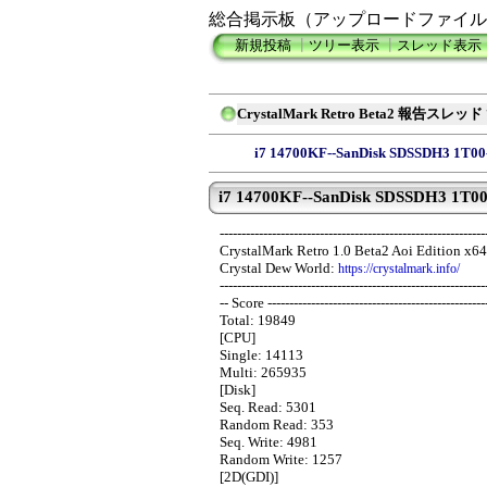
総合掲示板（アップロードファイル
新規投稿
┃
ツリー表示
┃
スレッド表示
CrystalMark Retro Beta2 報告スレッド
i7 14700KF--SanDisk SDSSDH3 1T00
i7 14700KF--SanDisk SDSSDH3 1T00-
-------------------------------------------------------------
CrystalMark Retro 1.0 Beta2 Aoi Edition x6
Crystal Dew World:
https://crystalmark.info/
-------------------------------------------------------------
-- Score --------------------------------------------------
Total: 19849
[CPU]
Single: 14113
Multi: 265935
[Disk]
Seq. Read: 5301
Random Read: 353
Seq. Write: 4981
Random Write: 1257
[2D(GDI)]