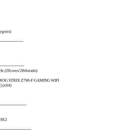
ygons)
-------------------
-------------------
z (20cores/28threads)
 ROG STRIX Z790-F GAMING WIFI
] (x64)
---------------------
SSE2
-----------------------