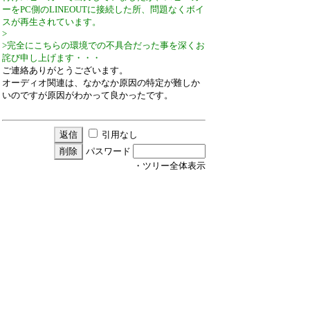
ーをPC側のLINEOUTに接続した所、問題なくボイ
スが再生されています。
>
>完全にこちらの環境での不具合だった事を深くお
詫び申し上げます・・・
ご連絡ありがとうございます。
オーディオ関連は、なかなか原因の特定が難しか
いのですが原因がわかって良かったです。
引用なし
パスワード
・ツリー全体表示
新規投稿
ツリー表示
スレッド表示
一覧表示
トピック表示
番号順表示
検索
設定
過去ログ
ホーム
37 / 24 ﾂﾘｰ
←次へ