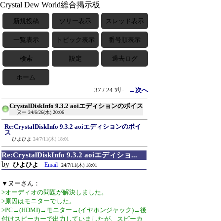
Crystal Dew World総合掲示板
新規投稿
ツリー表示
スレッド表示
一覧表示
トピック表示
番号順表示
検索
設定
過去ログ
ホーム
37 / 24 ﾂﾘｰ
←次へ
CrystalDiskInfo 9.3.2 aoiエディションのボイス
ヌー
24/6/26(水) 20:06
Re:CrystalDiskInfo 9.3.2 aoiエディションのボイ
ス
ひよひよ
24/7/11(木) 18:01
Re:CrystalDiskInfo 9.3.2 aoiエディショ...
by
ひよひよ
Email
24/7/11(木) 18:01
▼ヌーさん：
>オーディオの問題が解決しました。
>原因はモニターでした。
>PC→(HDMI)→モニター→(イヤホンジャック)→後
付けスピーカーで出力していましたが、スピーカ