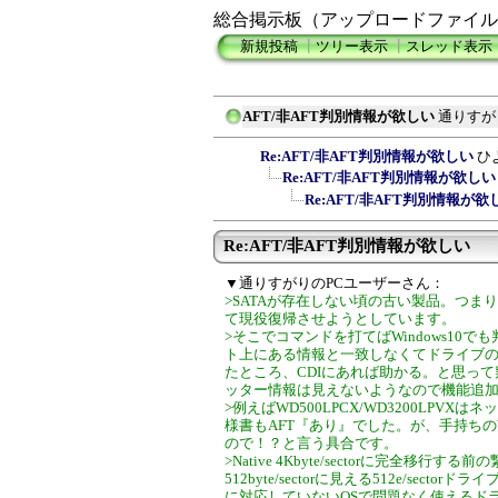
総合掲示板（アップロードファイル
新規投稿
┃
ツリー表示
┃
スレッド表示
AFT/非AFT判別情報が欲しい
通りすが
Re:AFT/非AFT判別情報が欲しい
ひ
Re:AFT/非AFT判別情報が欲しい
Re:AFT/非AFT判別情報が欲
Re:AFT/非AFT判別情報が欲しい
▼通りすがりのPCユーザーさん：
>SATAが存在しない頃の古い製品。つま
て現役復帰させようとしています。
>そこでコマンドを打てばWindows10
ト上にある情報と一致しなくてドライブ
たところ、CDIにあれば助かる。と思って
ッター情報は見えないようなので機能追
>例えばWD500LPCX/WD3200LPV
様書もAFT『あり』でした。が、手持ちのWindows1
ので！？と言う具合です。
>Native 4Kbyte/sectorに完全移行する
512byte/sectorに見える512e/sec
に対応していないOSで問題なく使えるド