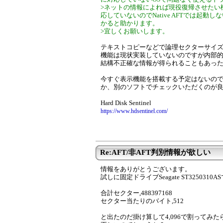
>ネットの情報によれば現役復帰させたい機器（B
応していないのでNative AFTでは起動しな
かると助かります。
>宜しくお願いします。
テキストコピーなどで論理セクターサイ
機能は現状実装していないのですが内部
結構不正確な情報が得られることもあっ
今すぐ表示機能を搭載する予定はないので、ID
か、別のソフトでチェックいただくのが
Hard Disk Sentinel
https://www.hdsentinel.com/
Re:AFT/非AFT判別情報が欲しい
情報をありがとうございます。
試しに固定ドライブSeagate ST3250310ASでH
合計セクター,488397168
セクター当たりのバイト,512
と出たのだ掛け算して4,096で割ってみ