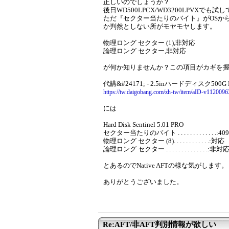
正しいのでしょうか？
後日WD500LPCX/WD3200LPVXでも
ただ『セクター当たりのバイト』がOSか
か判然としない所がモヤモヤします。
物理ロング セクター (1),非対応
論理ロング セクター,非対応
が何か知りませんか？この項目がカギを
代購&#24171; - 2.5inハードディスク500G HG
https://tw.daigobang.com/zh-tw/item/aID-v1120096
には
Hard Disk Sentinel 5.01 PRO
セクター当たりのバイト . . . . . . . . . . . . .:409
物理ロング セクター (8). . . . . . . . . . . .:対応
論理ロング セクター . . . . . . . . . . . . . .:非対
とあるのでNative AFTの様な気がします。
ありがとうございました。
Re:AFT/非AFT判別情報が欲しい