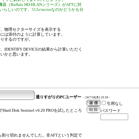
uffalo HD-HLANシリーズ）がAFTに対
いらしいのです。512e/sectorなのかどうかも分
ズ、物理セクターサイズを表示する
的には添付のように計算しています。
たりするのですが。
ENTIFY DEVICEの結果から計算いただく
良いかと思います。
通りすがりのPCユーザー
- 24/7/18(木) 23:18 -
引用なし
ard Disk Sentinel v6.20 PROを試したところ
パスワード
たら割り切れませんでした。非AFTという判定で