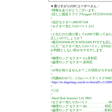
▼通りすがりのPCユーザーさん：
>情報をありがとうございます。
>試しに固定ドライブSeagate ST3250310ASで
>
>合計セクター,488397168
>セクター当たりのバイト,512
>
>と出たのだ掛け算して4,096で割って
正しいのでしょうか？
>後日WD500LPCX/WD3200LPVXで
>ただ『セクター当たりのバイト』がOS
か判然としない所がモヤモヤします。
>
>物理ロング セクター (1),非対応
>論理ロング セクター,非対応
>
>が何か知りませんか？この項目がカギを
>
>代購&#24171; - 2.5inハードディスク500G HG
>
https://tw.daigobang.com/zh-tw/item/aID-v11200
>
>には
>
>Hard Disk Sentinel 5.01 PRO
>セクター当たりのバイト . . . . . . . . . . . . .:4
>物理ロング セクター (8). . . . . . . . . . . .:対応
>論理ロング セクター . . . . . . . . . . . . . .:非