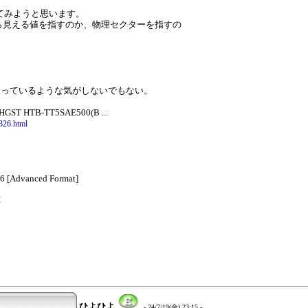
試してみようと思います。
ら見える値を指すのか、物理セクターを指すの
握っているような気がしないでもない。
ST HTB-TT5SAE500(B ...
326.html
6 [Advanced Format]
応
ひよひよ
- 24/7/19(金) 23:15 -