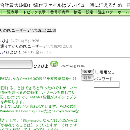
合計最大1MB）/添付ファイルはプレビュー時に消えるため、
┃
一覧表示
┃
トピック表示
┃
番号順表示
┃
検索
┃
設定
┃
過去ログ
┃
ホーム
りのPCユーザー
24/7/13(土) 22:19
よひよ
24/7/14(日) 19:26
通りすがりのPCユーザー
24/7/18(木) 23:18
しい
ひよひよ
24/7/19(金) 23:15
ひよひよ
- 24/7/14(日) 19:26 -
引用なし
りPATAしかなかった頃の製品を変換基盤を付け
パスワード
でも判別することはできると判ったのですが、ネッ
の情報を調べるのに特化したツールを探してい
窺ったのですが、AMART情報がメインでプラ
加を希望します。
Xはネット上ではAFTだと言われています。WD公式仕
0 Home Sky Lakeだと512byte/sectorな
前の繋ぎとして、4Kbyte/sectorなんだけどOSからは
torドライブが存在することは知っていますが、それはAFT
ライブと解釈してよいのでしょうか。