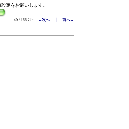
再設定をお願いします。
｜
40 / 166 ﾂﾘｰ
←次へ
前へ→