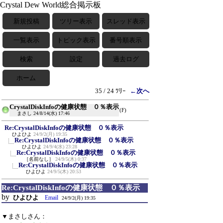
Crystal Dew World総合掲示板
新規投稿
ツリー表示
スレッド表示
一覧表示
トピック表示
番号順表示
検索
設定
過去ログ
ホーム
35 / 24 ﾂﾘｰ
←次へ
CrystalDiskInfoの健康状態 ０％表示
(F)
まさし
24/8/14(水) 17:46
Re:CrystalDiskInfoの健康状態 ０％表示
ひよひよ
24/9/2(月) 19:35
Re:CrystalDiskInfoの健康状態 ０％表示
ひよひよ
24/9/4(水) 23:28
Re:CrystalDiskInfoの健康状態 ０％表示
［名前なし］
24/9/5(木) 0:37
Re:CrystalDiskInfoの健康状態 ０％表示
ひよひよ
24/9/5(木) 20:53
Re:CrystalDiskInfoの健康状態 ０％表示
by
ひよひよ
Email
24/9/2(月) 19:35
▼まさしさん：