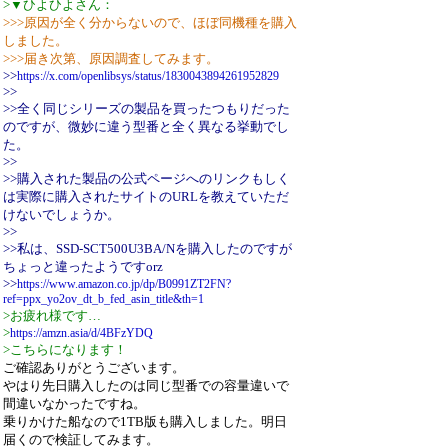
>▼ひよひよさん：
>>>原因が全く分からないので、ほぼ同機種を購入
しました。
>>>届き次第、原因調査してみます。
>>
https://x.com/openlibsys/status/1830043894261952829
>>
>>全く同じシリーズの製品を買ったつもりだった
のですが、微妙に違う型番と全く異なる挙動でし
た。
>>
>>購入された製品の公式ページへのリンクもしく
は実際に購入されたサイトのURLを教えていただ
けないでしょうか。
>>
>>私は、SSD-SCT500U3BA/Nを購入したのですが
ちょっと違ったようですorz
>>
https://www.amazon.co.jp/dp/B0991ZT2FN?
ref=ppx_yo2ov_dt_b_fed_asin_title&th=1
>お疲れ様です…
>
https://amzn.asia/d/4BFzYDQ
>こちらになります！
ご確認ありがとうございます。
やはり先日購入したのは同じ型番での容量違いで
間違いなかったですね。
乗りかけた船なので1TB版も購入しました。明日
届くので検証してみます。