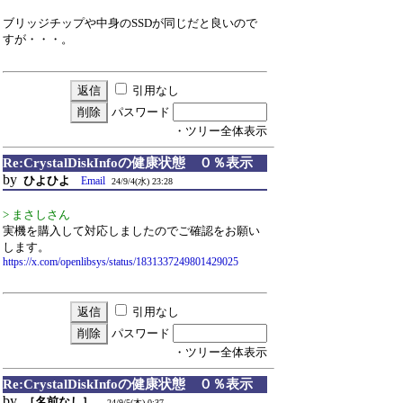
ブリッジチップや中身のSSDが同じだと良いので
すが・・・。
引用なし
パスワード
・ツリー全体表示
Re:CrystalDiskInfoの健康状態 ０％表示
by
ひよひよ
Email
24/9/4(水) 23:28
> まさしさん
実機を購入して対応しましたのでご確認をお願い
します。
https://x.com/openlibsys/status/1831337249801429025
引用なし
パスワード
・ツリー全体表示
Re:CrystalDiskInfoの健康状態 ０％表示
by
［名前なし］
24/9/5(木) 0:37