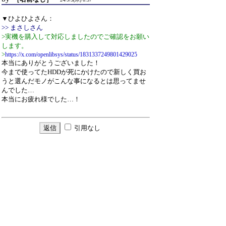
▼ひよひよさん：
>> まさしさん
>実機を購入して対応しましたのでご確認をお願い
します。
>
https://x.com/openlibsys/status/1831337249801429025
本当にありがとうございました！
今まで使ってたHDDが死にかけたので新しく買お
うと選んだモノがこんな事になるとは思ってませ
んでした…
本当にお疲れ様でした…！
引用なし
パスワード
・ツリー全体表示
Re:CrystalDiskInfoの健康状態 ０％表示
by
ひよひよ
Email
24/9/5(木) 20:53
▼［名前なし］さん：
>▼ひよひよさん：
>>> まさしさん
>>実機を購入して対応しましたのでご確認をお願