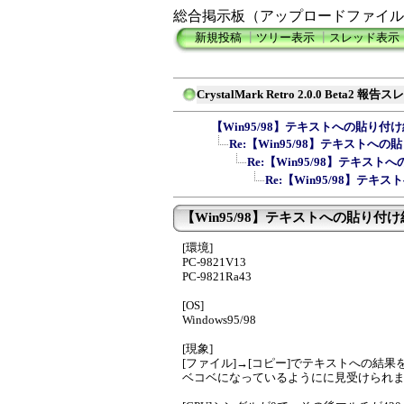
総合掲示板（アップロードファイル
新規投稿
┃
ツリー表示
┃
スレッド表示
CrystalMark Retro 2.0.0 Beta2 報告
【Win95/98】テキストへの貼り付
Re:【Win95/98】テキストへ
Re:【Win95/98】テキス
Re:【Win95/98】テ
【Win95/98】テキストへの貼り付け結
[環境]
PC-9821V13
PC-9821Ra43
[OS]
Windows95/98
[現象]
[ファイル]→[コピー]でテキストへの結
ベコベになっているようにに見受けられ