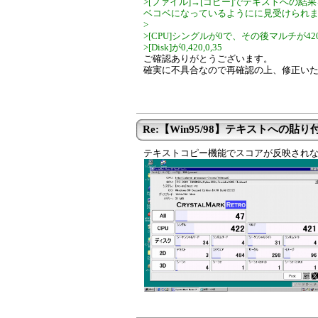
>[ファイル]→[コピー]でテキストへの
ベコベになっているようにに見受けられ
>
>[CPU]シングルが0で、その後マルチが420
>[Disk]が0,420,0,35
ご確認ありがとうございます。
確実に不具合なので再確認の上、修正い
Re:【Win95/98】テキストへの貼り付
テキストコピー機能でスコアが反映され