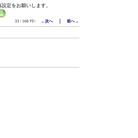
再設定をお願いします。
｜
33 / 166 ﾂﾘｰ
←次へ
前へ→