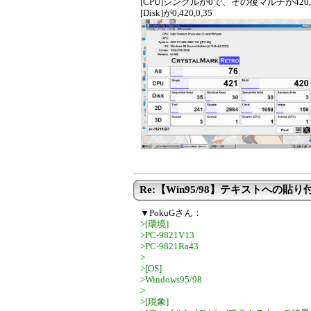
[CPU]シングルが0で、その後マルチが420,
[Disk]が0,420,0,35
Re:【Win95/98】テキストへの貼り付
▼PokuGさん：
>[環境]
>PC-9821V13
>PC-9821Ra43
>
>[OS]
>Windows95/98
>
>[現象]