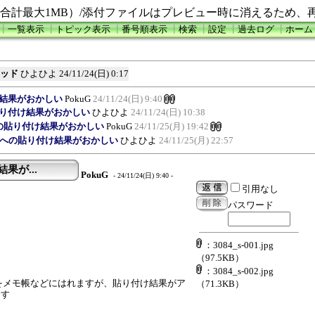
合計最大1MB）/添付ファイルはプレビュー時に消えるため、
┃
一覧表示
┃
トピック表示
┃
番号順表示
┃
検索
┃
設定
┃
過去ログ
┃
ホーム
スレッド
ひよひよ
24/11/24(日) 0:17
け結果がおかしい
PokuG
24/11/24(日) 9:40
の貼り付け結果がおかしい
ひよひよ
24/11/24(日) 10:38
トへの貼り付け結果がおかしい
PokuG
24/11/25(月) 19:42
キストへの貼り付け結果がおかしい
ひよひよ
24/11/25(月) 22:57
果が...
PokuG
- 24/11/24(日) 9:40 -
引用なし
パスワード
：3084_s-001.jpg
（97.5KB）
：3084_s-002.jpg
果をメモ帳などにはれますが、貼り付け結果がア
（71.3KB）
ます