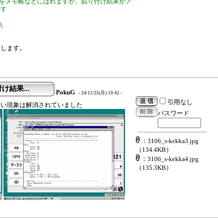
結果をメモ帳などにはれますが、貼り付け結果がア
ます
,
たします。
け結果...
PokuG
- 24/11/25(月) 19:42 -
引用なし
ない現象は解消されていました
パスワード
：3106_s-kekka3.jpg
（134.4KB）
：3106_s-kekka4.jpg
（135.3KB）