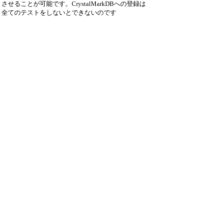
させることが可能です。CrystalMarkDBへの登録は
全てのテストをしないとできないのです
が・・・。
引用なし
パスワード
・ツリー全体表示
新規投稿
ツリー表示
スレッド表示
一覧表示
トピック表示
番号順表示
検索
設定
過去ログ
ホーム
｜
21 / 24 ﾂﾘｰ
←次へ
前へ→
ページ：
記事番号：