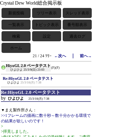
Crystal Dew World総合掲示板
新規投稿
ツリー表示
スレッド表示
一覧表示
トピック表示
番号順表示
検索
設定
過去ログ
ホーム
｜
21 / 24 ﾂﾘｰ
←次へ
前へ→
HiyoGL 2.0 ベータテスト
(F)
(F)
ひよひよ
25/3/9(日) 23:03
Re:HiyoGL 2.0 ベータテスト
ひよひよ
25/3/10(月) 7:38
Re:HiyoGL 2.0 ベータテスト
by
ひよひよ
25/3/10(月) 7:38
▼まえ製作所さん：
>>1フレームの描画に数十秒～数十分かかる環境で
の結果が欲しいのです！
>
>拝見しました。
>先ほど試してみましたので添付致します。ご査収