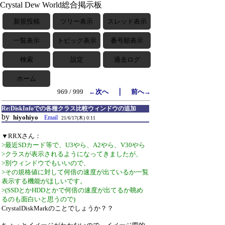
Crystal Dew World総合掲示板
新規投稿
ツリー表示
スレッド表示
一覧表示
トピック表示
番号順表示
検索
設定
過去ログ
ホーム
｜
969 / 999
←次へ
前へ→
Re:DiskInfoでの各種クラス比較ウィンドウの追加
by
hiyohiyo
Email
21/6/17(木) 0:11
▼RRXさん：
>最近SDカード等で、U3やら、A2やら、V30やら
>クラスが表示されるようになってきましたが、
>別ウィンドウでもいいので、
>その規格値に対して何倍の速度が出ているか一覧
表示する機能がほしいです。
>(SSDとかHDDとかで何倍の速度が出てるか眺め
るのも面白いと思うので)
CrystalDiskMarkのことでしょうか？？