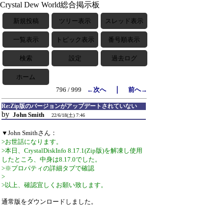
Crystal Dew World総合掲示板
新規投稿
ツリー表示
スレッド表示
一覧表示
トピック表示
番号順表示
検索
設定
過去ログ
ホーム
｜
796 / 999
←次へ
前へ→
Re:Zip版のバージョンがアップデートされていない
by
John Smith
22/6/18(土) 7:46
▼John Smithさん：
>お世話になります。
>本日、CrystalDiskInfo 8.17.1(Zip版)を解凍し使用
したところ、中身は8.17.0でした。
>※プロパティの詳細タブで確認
>
>以上、確認宜しくお願い致します。
通常版をダウンロードしました。