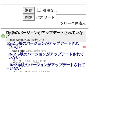
引用なし
パスワード
・ツリー全体表示
Zip版のバージョンがアップデートされていな
い
John Smith
22/6/18(土) 7:44
Re:Zip版のバージョンがアップデートされ
ていない
≪
John Smith
22/6/18(土) 7:46
Re:Zip版のバージョンがアップデートされて
いない
ひよひよ
22/6/18(土) 12:42
Re:Zip版のバージョンがアップデートされて
いない
John Smith
22/6/18(土) 14:46
新規投稿
ツリー表示
スレッド表示
一覧表示
トピック表示
番号順表示
検索
設定
過去ログ
ホーム
｜
796 / 999
←次へ
前へ→