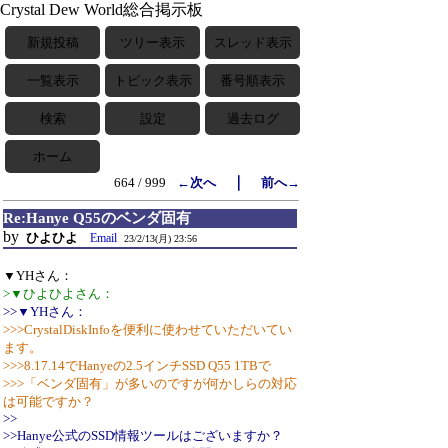
Crystal Dew World総合掲示板
新規投稿
ツリー表示
スレッド表示
一覧表示
トピック表示
番号順表示
検索
設定
過去ログ
ホーム
｜
664 / 999
←次へ
前へ→
Re:Hanye Q55のベンダ固有
by
ひよひよ
Email
23/2/13(月) 23:56
▼YHさん：
>▼ひよひよさん：
>>▼YHさん：
>>>CrystalDiskInfoを便利に使わせていただいてい
ます。
>>>8.17.14でHanyeの2.5インチSSD Q55 1TBで
>>>「ベンダ固有」が多いのですが何かしらの対応
は可能ですか？
>>
>>Hanye公式のSSD情報ツールはございますか？