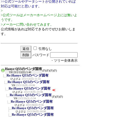
>>公式ツールやデータシートが公開されていれば
対応は可能だと思います。
>
>公式ツールはメーカーホームページ上には無いよ
うです。
>メーカーに問い合わせてみます。
公式情報があれば対応できるのでぜひお願いしま
す。
引用なし
パスワード
・ツリー全体表示
Hanye Q55のベンダ固有
(F)
(F)
(F)
(F)
YH
23/2/12(日) 5:40
Re:Hanye Q55のベンダ固有
ひよひよ
23/2/12(日) 11:51
Re:Hanye Q55のベンダ固有
YH
23/2/13(月) 19:06
Re:Hanye Q55のベンダ固有
≪
ひよひよ
23/2/13(月) 23:56
Re:Hanye Q55のベンダ固有
(F)
(F)
(F)
YH
23/2/25(土) 5:34
Re:Hanye Q55のベンダ固有
ひよひよ
23/2/26(日) 9:56
Re:Hanye Q55のベンダ固有
ひよひよ
23/2/26(日) 10:00
Re:Hanye Q55のベンダ固有