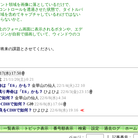
wのクライアント領域を画像に落としているだけで、
アログの子コントロールを透過させた状態で、タイトルバ
領域を含めてキャプチャしているわけではない
ならないかと。
上のフォーム画面に表示されるボタンや、エデ
ンジンが自前で描画していて、ウィンドウのコ
で将来の課題とさせてください。
/17(水) 17:50
よ
21/11/20(土) 0:21
残り寿命は「E6」かも？
金華山の仙人
22/1/4(火) 22:10
0 GBの残り寿命は「E6」かも？
ひよひよ
22/6/3(金) 23:15
で如何？
金華山の仙人
22/6/8(水) 4:34
CDI8で如何？
G神
22/6/8(水) 17:04
良をCDI8で如何？
ひよひよ
22/6/8(水) 19:16
≪
┃
一覧表示
┃
トピック表示
┃
番号順表示
┃
検索
┃
設定
┃
過去ログ
┃
ホーム
ページ：
┃
記事番号：