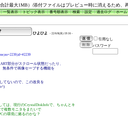
合計最大1MB）/添付ファイルはプレビュー時に消えるため、
┃
一覧表示
┃
トピック表示
┃
番号順表示
┃
検索
┃
設定
┃
過去ログ
┃
ホーム
？
ひよひよ
- 22/6/8(水) 19:16 -
引用なし
パスワード
d=one;no=2239;id=#2239
SMART部分がスクロール状態だったり、
も、無条件で画像セーブする機能を
与してないので、この改良を
^)
現行のCrystalDiskInfoで、ちゃんとキ
境で複数モニタをまたいで
PCの環境に拠るのかな？