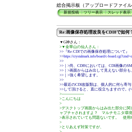
総合掲示板（アップロードファイル
新規投稿
┃
ツリー表示
┃
スレッド表示
Re:画像保存処理改良をCDI8で如何
▼G神さん：
>▼金華山の仙人さん：
>>『Re:CDIでの画像保存処理について』
>>
https://crystalmark.info/board/c-board.cgi?cm
>>
>>｜>尚、CDI9においては、CDI画像の
>>｜>画面からはみ出して見えない部分
>>｜>強く希望します。
>>
>>最近のCDI改版類は、個人的に何ら寄
>>して頂けると、直に役立ちますので。(^o
>-------------------
>こんにちは
>
>デスクトップ画面からはみ出た部分に関しては、
ャプチャされますよ？ マルチモニタ環
>表示されていても問題ないです。 使用
>
>とりあえず対策ですが、
>