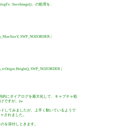
nDialogFx::SaveImage()」の処理を、
 m_MaxSizeY, SWP_NOZORDER |
), rcOrigin.Height(), SWP_NOZORDER |
時的にダイアログを最大化して、キャプチャ処
けですが。(w
てビルドしてみましたが、上手く動いているようで
チャされました。
したのを添付しときます。