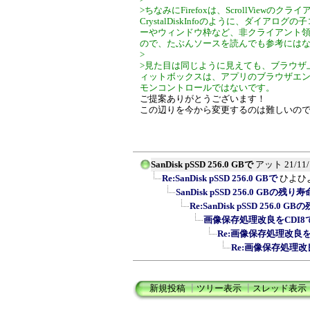
>ちなみにFirefoxは、ScrollVie
CrystalDiskInfoのように、ダイ
ーやウィンドウ枠など、非クライアント
ので、たぶんソースを読んでも参考には
>
>見た目は同じように見えても、ブラウザ
ィットボックスは、アプリのブラウザエ
モンコントロールではないです。
ご提案ありがとうございます！
この辺りを今から変更するのは難しいの
SanDisk pSSD 256.0 GBで
アット
21/11
Re:SanDisk pSSD 256.0 GBで
ひよひ
SanDisk pSSD 256.0 GBの
Re:SanDisk pSSD 256.
画像保存処理改良をCDI8
Re:画像保存処理改良を
Re:画像保存処理改
新規投稿
┃
ツリー表示
┃
スレッド表示