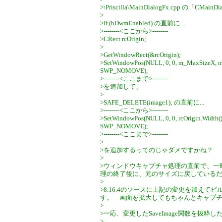
>\Priscilla\MainDialogFx.cpp の「CMai
>
>if (bDwmEnabled) の直前に...
>--------<ここから>--------
>CRect rcOrigin;
>
>GetWindowRect(&rcOrigin);
>SetWindowPos(NULL, 0, 0, m_MaxSizeX,
SWP_NOMOVE);
>--------<ここまで>--------
>を追加して、
>
>SAFE_DELETE(image1); の直前に...
>--------<ここから>--------
>SetWindowPos(NULL, 0, 0, rcOrigin.Width(
SWP_NOMOVE);
>--------<ここまで>--------
>
>を追加するってのじゃダメですかね？
>
>ウィンドウキャプチャ処理の直前で、一
理の終了後に、元のサイズに戻しているだ
>
>8.16.4のソースに上記の変更を加え
す。 画面を拡大してもちゃんとキャプ
>
>一応、変更したSaveImage関数を抜粋
>