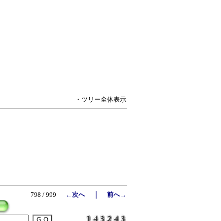
・ツリー全体表示
｜
798 / 999
←次へ
前へ→