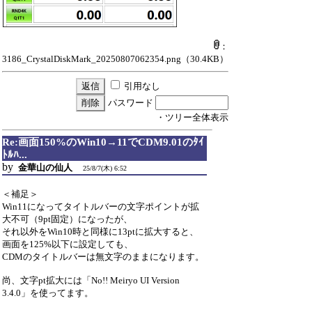
：
3186_CrystalDiskMark_20250807062354.png
（30.4KB）
引用なし
パスワード
・ツリー全体表示
Re:画面150%のWin10→11でCDM9.01のﾀｲ
ﾄﾙﾊ...
by
金華山の仙人
25/8/7(木) 6:52
＜補足＞
Win11になってタイトルバーの文字ポイントが拡
大不可（9pt固定）になったが、
それ以外をWin10時と同様に13ptに拡大すると、
画面を125%以下に設定しても、
CDMのタイトルバーは無文字のままになります。
尚、文字pt拡大には「No!! Meiryo UI Version
3.4.0」を使ってます。