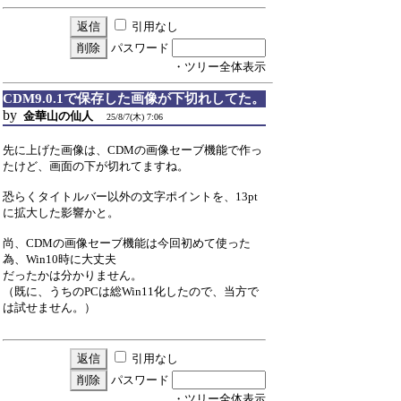
引用なし
パスワード
・ツリー全体表示
CDM9.0.1で保存した画像が下切れしてた。
by
金華山の仙人
25/8/7(木) 7:06
先に上げた画像は、CDMの画像セーブ機能で作っ
たけど、画面の下が切れてますね。
恐らくタイトルバー以外の文字ポイントを、13pt
に拡大した影響かと。
尚、CDMの画像セーブ機能は今回初めて使った
為、Win10時に大丈夫
だったかは分かりません。
（既に、うちのPCは総Win11化したので、当方で
は試せません。）
引用なし
パスワード
・ツリー全体表示