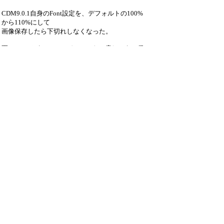
CDM9.0.1自身のFont設定を、デフォルトの100%
から110%にして
画像保存したら下切れしなくなった。
更に110%から100%のデフォルトに戻しても、保
存画像は下切れ
しなくなった。
恐らく画像保存時のパラメータの何れかの、初期
化が漏れてるのでは？
（注）添付画像は100%に戻した時のモノです。
（画面150%、文字13pt：タイトル9pt固
定、な環境です。）
引用なし
パスワード
・ツリー全体表示
Re:CDM9.0.1のFontを110%設定&100%戻...
by
金華山の仙人
25/8/11(月) 7:37