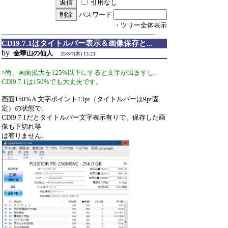
引用なし
パスワード
・ツリー全体表示
CDI9.7.1はタイトルバー表示＆画像保存と...
by
金華山の仙人
25/8/7(木) 13:23
>尚、画面拡大を125%以下にすると文字が出ますし、
CDI9.7.1は150%でも大丈夫です。
画面150%＆文字ポイント13pt（タイトルバーは9pt固
定）の状態で、
CDI9.7.1だとタイトルバー文字表示有りで、保存した画
像も下切れ等
は有りません。