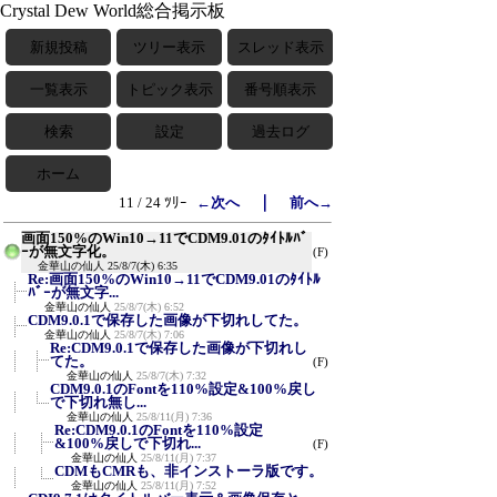
Crystal Dew World総合掲示板
新規投稿
ツリー表示
スレッド表示
一覧表示
トピック表示
番号順表示
検索
設定
過去ログ
ホーム
｜
11 / 24 ﾂﾘｰ
←次へ
前へ→
画面150%のWin10→11でCDM9.01のﾀｲﾄﾙﾊﾞ
ｰが無文字化。
(F)
金華山の仙人
25/8/7(木) 6:35
Re:画面150%のWin10→11でCDM9.01のﾀｲﾄﾙ
ﾊﾞｰが無文字...
金華山の仙人
25/8/7(木) 6:52
CDM9.0.1で保存した画像が下切れしてた。
金華山の仙人
25/8/7(木) 7:06
Re:CDM9.0.1で保存した画像が下切れし
てた。
(F)
金華山の仙人
25/8/7(木) 7:32
CDM9.0.1のFontを110%設定&100%戻し
で下切れ無し...
金華山の仙人
25/8/11(月) 7:36
Re:CDM9.0.1のFontを110%設定
&100%戻しで下切れ...
(F)
金華山の仙人
25/8/11(月) 7:37
CDMもCMRも、非インストーラ版です。
金華山の仙人
25/8/11(月) 7:52