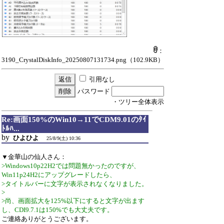
：
3190_CrystalDiskInfo_20250807131734.png
（102.9KB）
引用なし
パスワード
・ツリー全体表示
Re:画面150%のWin10→11でCDM9.01のﾀｲ
ﾄﾙﾊ...
by
ひよひよ
25/8/9(土) 10:36
▼金華山の仙人さん：
>Windows10p22H2では問題無かったのですが、
Win11p24H2にアップグレードしたら、
>タイトルバーに文字が表示されなくなりました。
>
>尚、画面拡大を125%以下にすると文字が出ます
し、CDI9.7.1は150%でも大丈夫です。
ご連絡ありがとうございます。