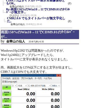
CDI9.7.1はタイトルバー表示＆画像保存と
もOK。
(F)
金華山の仙人
25/8/7(木) 13:23
Re:画面150%のWin10→11でCDM9.01のﾀｲﾄﾙ
ﾊﾞｰが無文字...
ひよひよ
25/8/9(土) 10:36
CMR2.0.6 でもタイトルバーが無文字化し
た。
(F)
金華山の仙人
25/8/9(土) 20:41
画面150%のWin10→11でCDM9.01のﾀｲﾄﾙﾊﾞｰ
が...
by
金華山の仙人
25/8/7(木) 6:35
Windows10p22H2では問題無かったのですが、
Win11p24H2にアップグレードしたら、
タイトルバーに文字が表示されなくなりました。
尚、画面拡大を125%以下にすると文字が出ますし、
CDI9.7.1は150%でも大丈夫です。