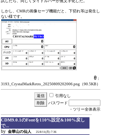
試したら、同じくタイトルバーが無文字化した。
しかし、CMRの画像セーブ機能だと、下切れ等は発生し
ない様です。
：
3193_CrystalMarkRetro_20250809202006.png
（90.5KB）
引用なし
パスワード
・ツリー全体表示
CDM9.0.1のFontを110%設定&100%戻し
で...
by
金華山の仙人
25/8/11(月) 7:36