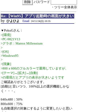
パスワード
・ツリー全体表示
Re:【Win95】アプリ起動時の画面が大きい
by
ひよひよ
Email
24/11/24(日) 10:35
▼PokuGさん：
>[環境]
>PC-9821V13
>グラボ：Matrox Millennium
>
>[OS]
>Windows95
>
>[現象]
>800ｘ600のフルカラーで運用していますが、
>[テーマ]→[拡大]→[自動]
>の環境だとアプリの表示が大きいようです
ご確認ありがとうございます。
[自動]と言いつつ、100%以上の選択機能しかな
く・・・。
640x480：50%
800x600：75%
も自動選択の対象にするように変更したいと思い