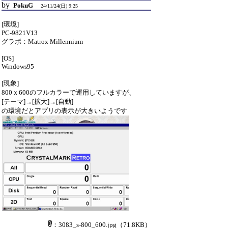
by
PokuG
24/11/24(日) 9:25
[環境]
PC-9821V13
グラボ：Matrox Millennium
[OS]
Windows95
[現象]
800ｘ600のフルカラーで運用していますが、
[テーマ]→[拡大]→[自動]
の環境だとアプリの表示が大きいようです
：3083_s-800_600.jpg
（71.8KB）