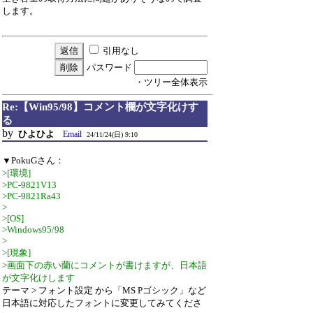
します。
引用なし
パスワード
・ツリー全体表示
Re:【Win95/98】コメント欄が文字化けす
る
by
ひよひよ
Email
24/11/24(日) 9:10
▼PokuGさん：
>[環境]
>PC-9821V13
>PC-9821Ra43
>
>[OS]
>Windows95/98
>
>[現象]
>画面下の赤い蘭にコメントが書けますが、日本語
が文字化けします
テーマ > フォント設定 から「MS Pゴシック」など
日本語に対応したフォントに変更してみてくださ