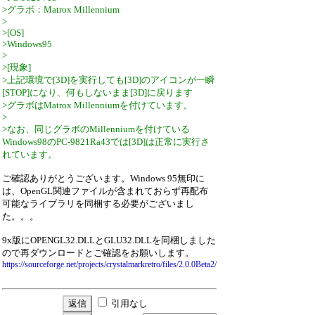
>グラボ：Matrox Millennium
>
>[OS]
>Windows95
>
>[現象]
>上記環境で[3D]を実行しても[3D]のアイコンが一瞬
[STOP]になり、何もしないまま[3D]に戻ります
>グラボはMatrox Millenniumを付けています。
>
>なお、同じグラボのMillenniumを付けている
Windows98のPC-9821Ra43では[3D]は正常に実行さ
れています。
ご確認ありがとうございます。Windows 95無印に
は、OpenGL関連ファイルが含まれておらず再配布
可能なライブラリを同梱する必要がございまし
た。。。
9x版にOPENGL32.DLLとGLU32.DLLを同梱しました
ので再ダウンロードとご確認をお願いします。
https://sourceforge.net/projects/crystalmarkretro/files/2.0.0Beta2/
引用なし