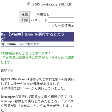
：3085_s-kekka.jpg
（98.4KB）
引用なし
パスワード
・ツリー全体表示
Re:【Win98】[Disk]を実行するとエラー
が...
by
PokuG
24/11/24(日) 10:02
>動作確認ありがとうございます！！
>空き容量の取得方法に問題がありそうなので調査
します。
追記です
別のPC-9821Ra43(4台持ってます)では[Disk]を実行
してもエラーが出ない機種がありまして、
その環境ではB:\tempから実行していました。
B:\tempから実行して問題なく動く機種でアプリを
A:\tempへ移動して実行してみたところ、「ディス
ク容量が足りません」というエラーが発生しまし
た