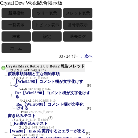
Crystal Dew World総合掲示板
新規投稿
ツリー表示
スレッド表示
一覧表示
トピック表示
番号順表示
検索
設定
過去ログ
ホーム
33 / 24 ﾂﾘｰ
←次へ
CrystalMark Retro 2.0.0 Beta2 報告スレッド
ひよひよ
24/11/24(日) 0:17
依頼事項詳細と主な制約事項
ひよひよ
24/11/24(日) 0:22
【Win95/98】コメント欄が文字化けす
る
(F)
PokuG
24/11/24(日) 8:44
Re:【Win95/98】コメント欄が文字化けす
る
ひよひよ
24/11/24(日) 9:10
Re:【Win95/98】コメント欄が文字化
けする
(F)
PokuG
24/11/24(日) 9:57
書き込みテスト
(F)
ひよひよ
24/11/24(日) 8:04
Re:書き込みテスト
ひよひよ
24/11/24(日) 8:45
【Win98】[Disk]を実行するとエラーが出る
(F)
PokuG
24/11/24(日) 8:38