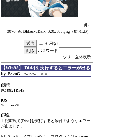
：
3076_AoiShizukuDark_320x180.png
（87.0KB）
引用なし
パスワード
・ツリー全体表示
【Win98】[Disk]を実行するとエラーが出る
by
PokuG
24/11/24(日) 8:38
[環境]
PC-9821Ra43
[OS]
Windows98
[現象]
上記環境で[Disk]を実行すると添付のようなエラー
が出ました。
HDDはaドライブしかなく、プログラムはA:\temp