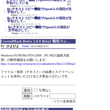
(F)
字化けしている
(F)
PokuG
24/11/25(月) 20:41
Re:テキストコピー機能でOpenGLの項目が文
字化けして...
PokuG
24/11/25(月) 22:21
Re:テキストコピー機能でOpenGLの項目が文
字化けして...
ひよひよ
24/11/25(月) 22:58
Re:テキストコピー機能でOpenGLの項目が
文字化けして...
PokuG
24/12/2(月) 21:44
CrystalMark Retro 2.0.0 Beta2 報告スレ...
by
ひよひよ
Email
24/11/24(日) 0:17
Windows 95/98/Me/NT4/2000（PC-9821超絶大歓
迎）の動作確認をお願いします。
https://sourceforge.net/projects/crystalmarkretro/files/2.0.0Beta2/
ファイル > 保存（テキスト）の結果とスクリーンシ
ョットを添付いただけると大変ありがたいです。
引用なし
パスワード
・ツリー全体表示