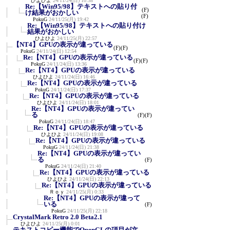
ひよひよ
24/11/24(日) 10:38
Re:【Win95/98】テキストへの貼り付
(F)
け結果がおかしい
(F)
PokuG
24/11/25(月) 19:42
Re:【Win95/98】テキストへの貼り付け
結果がおかしい
ひよひよ
24/11/25(月) 22:57
【NT4】GPUの表示が違っている
(F)
(F)
PokuG
24/11/24(日) 12:54
Re:【NT4】GPUの表示が違っている
(F)
(F)
PokuG
24/11/24(日) 13:36
Re:【NT4】GPUの表示が違っている
ひよひよ
24/11/24(日) 16:46
Re:【NT4】GPUの表示が違っている
PokuG
24/11/24(日) 17:37
Re:【NT4】GPUの表示が違っている
ひよひよ
24/11/24(日) 18:01
Re:【NT4】GPUの表示が違ってい
る
(F)
(F)
PokuG
24/11/24(日) 18:47
Re:【NT4】GPUの表示が違っている
ひよひよ
24/11/24(日) 19:08
Re:【NT4】GPUの表示が違っている
PokuG
24/11/24(日) 21:38
Re:【NT4】GPUの表示が違ってい
る
(F)
PokuG
24/11/24(日) 21:40
Re:【NT4】GPUの表示が違っている
ひよひよ
24/11/24(日) 22:13
Re:【NT4】GPUの表示が違っている
Ｒｏｙ
24/11/25(月) 0:33
Re:【NT4】GPUの表示が違って
いる
(F)
PokuG
24/11/25(月) 22:18
CrystalMark Retro 2.0 Beta2.1
ひよひよ
24/11/25(月) 0:01
テキストコピー機能でOpenGLの項目が文