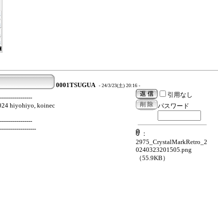
0001TSUGUA
- 24/3/23(土) 20:16 -
引用なし
-----------------
024 hiyohiyo, koinec
パスワード
-----------------
-------------------
：
2975_CrystalMarkRetro_2
0240323201505.png
（55.9KB）