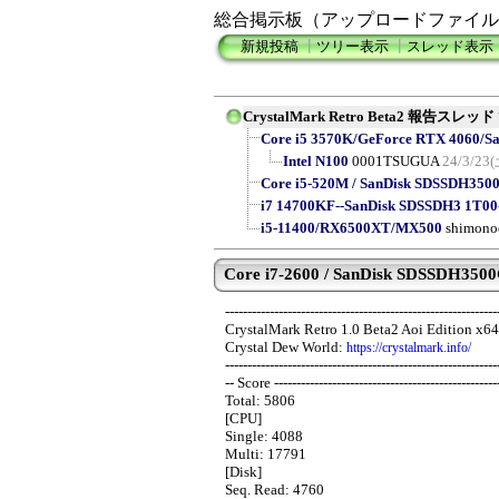
総合掲示板（アップロードファイル
新規投稿
┃
ツリー表示
┃
スレッド表示
CrystalMark Retro Beta2 報告スレッド
Core i5 3570K/GeForce RTX 4060/S
Intel N100
0001TSUGUA
24/3/23(
Core i5-520M / SanDisk SDSSDH3500G 
i7 14700KF--SanDisk SDSSDH3 1T00
i5-11400/RX6500XT/MX500
shimono
Core i7-2600 / SanDisk SDSSDH3500G 
-------------------------------------------------------------
CrystalMark Retro 1.0 Beta2 Aoi Edition x6
Crystal Dew World:
https://crystalmark.info/
-------------------------------------------------------------
-- Score --------------------------------------------------
Total: 5806
[CPU]
Single: 4088
Multi: 17791
[Disk]
Seq. Read: 4760