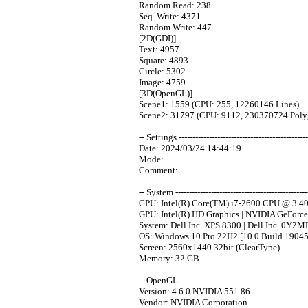
Random Read: 238
Seq. Write: 4371
Random Write: 447
[2D(GDI)]
Text: 4957
Square: 4893
Circle: 5302
Image: 4759
[3D(OpenGL)]
Scene1: 1559 (CPU: 255, 12260146 Lines)
Scene2: 31797 (CPU: 9112, 230370724 Poly
-- Settings -----------------------------------------------
Date: 2024/03/24 14:44:19
Mode:
Comment:
-- System -------------------------------------------------
CPU: Intel(R) Core(TM) i7-2600 CPU @ 3.4
GPU: Intel(R) HD Graphics | NVIDIA GeForc
System: Dell Inc. XPS 8300 | Dell Inc. 0Y2
OS: Windows 10 Pro 22H2 [10.0 Build 19045
Screen: 2560x1440 32bit (ClearType)
Memory: 32 GB
-- OpenGL -----------------------------------------------
Version: 4.6.0 NVIDIA 551.86
Vendor: NVIDIA Corporation