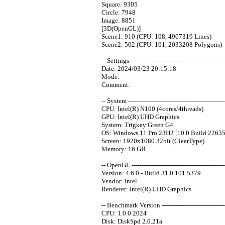
Square: 9305
Circle: 7948
Image: 8851
[3D(OpenGL)]
Scene1: 910 (CPU: 108, 4967319 Lines)
Scene2: 502 (CPU: 101, 2033208 Polygons)
-- Settings -----------------------------------------------
Date: 2024/03/23 20:15:18
Mode:
Comment:
-- System -------------------------------------------------
CPU: Intel(R) N100 (4cores/4threads)
GPU: Intel(R) UHD Graphics
System: Trigkey Green G4
OS: Windows 11 Pro 23H2 [10.0 Build 22635
Screen: 1920x1080 32bit (ClearType)
Memory: 16 GB
-- OpenGL -----------------------------------------------
Version: 4.6.0 - Build 31.0.101.5379
Vendor: Intel
Renderer: Intel(R) UHD Graphics
-- Benchmark Version ----------------------------------
CPU: 1.0.0.2024
Disk: DiskSpd 2.0.21a