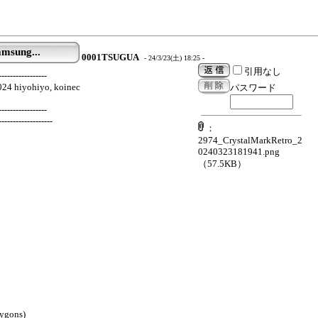
msung...
0001TSUGUA
- 24/3/23(土) 18:25 -
引用なし
-----------------
024 hiyohiyo, koinec
パスワード
-----------------
-------------------
：
2974_CrystalMarkRetro_2
0240323181941.png
（57.5KB）
ygons)