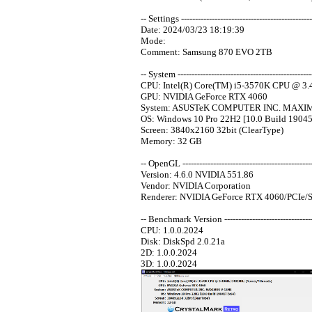
-- Settings -----------------------------------------------
Date: 2024/03/23 18:19:39
Mode:
Comment: Samsung 870 EVO 2TB
-- System -------------------------------------------------
CPU: Intel(R) Core(TM) i5-3570K CPU @ 3.4
GPU: NVIDIA GeForce RTX 4060
System: ASUSTeK COMPUTER INC. MAXI
OS: Windows 10 Pro 22H2 [10.0 Build 19045
Screen: 3840x2160 32bit (ClearType)
Memory: 32 GB
-- OpenGL -----------------------------------------------
Version: 4.6.0 NVIDIA 551.86
Vendor: NVIDIA Corporation
Renderer: NVIDIA GeForce RTX 4060/PCIe/
-- Benchmark Version ----------------------------------
CPU: 1.0.0.2024
Disk: DiskSpd 2.0.21a
2D: 1.0.0.2024
3D: 1.0.0.2024