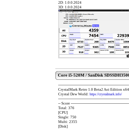
2D: 1.0.0.2024
3D: 1.0.0.2024
Core i5-520M / SanDisk SDSSDH3500G
-------------------------------------------------------------
CrystalMark Retro 1.0 Beta2 Aoi Edition x6
Crystal Dew World:
https://crystalmark.info/
-------------------------------------------------------------
-- Score --------------------------------------------------
Total: 376
[CPU]
Single: 750
Multi: 2355
[Disk]