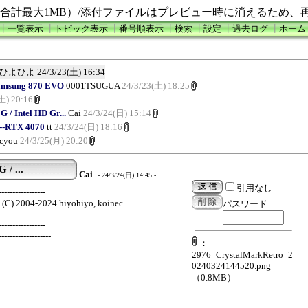
合計最大1MB）/添付ファイルはプレビュー時に消えるため、
┃
一覧表示
┃
トピック表示
┃
番号順表示
┃
検索
┃
設定
┃
過去ログ
┃
ホーム
ひよひよ
24/3/23(土) 16:34
amsung 870 EVO
0001TSUGUA
24/3/23(土) 18:25
土) 20:16
/ Intel HD Gr...
Cai
24/3/24(日) 15:14
--RTX 4070
tt
24/3/24(日) 18:16
cyou
24/3/25(月) 20:20
/ ...
Cai
- 24/3/24(日) 14:45 -
引用なし
-----------------
4 (C) 2004-2024 hiyohiyo, koinec
パスワード
-----------------
-------------------
：
2976_CrystalMarkRetro_2
0240324144520.png
（0.8MB）