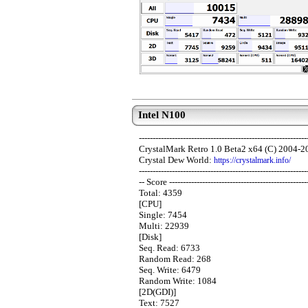
Intel N100
-------------------------------------------------------------
CrystalMark Retro 1.0 Beta2 x64 (C) 2004-2
Crystal Dew World:
https://crystalmark.info/
-------------------------------------------------------------
-- Score --------------------------------------------------
Total: 4359
[CPU]
Single: 7454
Multi: 22939
[Disk]
Seq. Read: 6733
Random Read: 268
Seq. Write: 6479
Random Write: 1084
[2D(GDI)]
Text: 7527