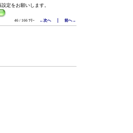
再設定をお願いします。
｜
46 / 166 ﾂﾘｰ
←次へ
前へ→