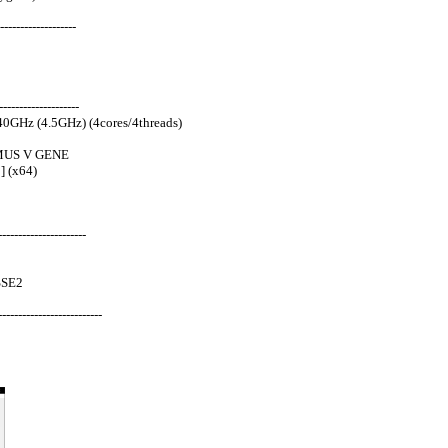
-------------------
-------------------
0GHz (4.5GHz) (4cores/4threads)
MUS V GENE
] (x64)
---------------------
SSE2
-----------------------