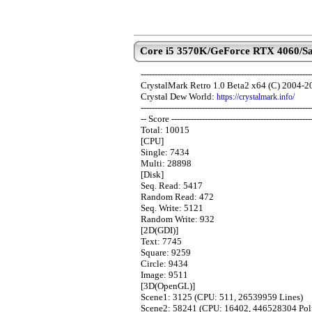
Core i5 3570K/GeForce RTX 4060/Sa
-------------------------------------------------------------
CrystalMark Retro 1.0 Beta2 x64 (C) 2004-2
Crystal Dew World:
https://crystalmark.info/
-------------------------------------------------------------
-- Score --------------------------------------------------
Total: 10015
[CPU]
Single: 7434
Multi: 28898
[Disk]
Seq. Read: 5417
Random Read: 472
Seq. Write: 5121
Random Write: 932
[2D(GDI)]
Text: 7745
Square: 9259
Circle: 9434
Image: 9511
[3D(OpenGL)]
Scene1: 3125 (CPU: 511, 26539959 Lines)
Scene2: 58241 (CPU: 16402, 446528304 Pol