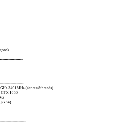
gons)
-------------------
-------------------
0GHz 3401MHz (4cores/8threads)
e GTX 1650
MRG
] (x64)
---------------------