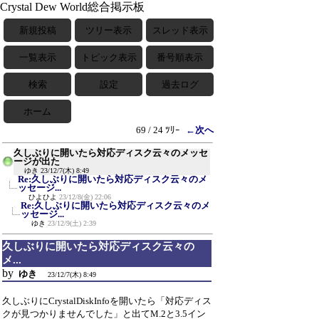
Crystal Dew World総合掲示板
新規投稿
ツリー表示
スレッド表示
一覧表示
トピック表示
番号順表示
検索
設定
過去ログ
ホーム
69 / 24 ﾂﾘｰ
←次へ
久しぶりに開いたら対応ディスク云々のメッセ
ージが出た
ゆき
23/12/7(木) 8:49
Re:久しぶりに開いたら対応ディスク云々のメ
ッセージ...
ひよひよ
23/12/8(金) 22:06
Re:久しぶりに開いたら対応ディスク云々のメ
ッセージ...
ゆき
23/12/9(土) 2:39
久しぶりに開いたら対応ディスク云々の
メ...
by
ゆき
23/12/7(木) 8:49
久しぶりにCrystalDiskInfoを開いたら「対応ディス
クが見つかりませんでした」と出てM.2と3.5イン