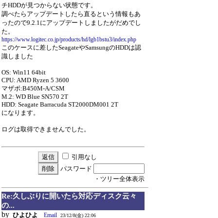
チHDDが見つからない状態です。
調べたらアップデートしたら直るという情報もあ
ったので9.2.1にアップデートしましたがだめでし
た。
https://www.logitec.co.jp/products/hd/lgb1bstu3/index.php
このケースに差したSeagateやSamsungのHDDは認
識しました
OS: Win11 64bit
CPU: AMD Ryzen 5 3600
マザボ:B450M-A/CSM
M.2: WD Blue SN570 2T
HDD: Seagate Barracuda ST2000DM001 2T
になります。
ログは取得できませんでした。
引用なし
パスワード
・ツリー全体表示
Re:久しぶりに開いたら対応ディスク云々
の...
by
ひよひよ
Email
23/12/8(金) 22:06