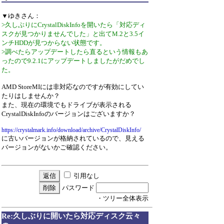
▼ゆきさん：
>久しぶりにCrystalDiskInfoを開いたら「対応ディ
スクが見つかりませんでした」と出てM.2と3.5イ
ンチHDDが見つからない状態です。
>調べたらアップデートしたら直るという情報もあ
ったので9.2.1にアップデートしましたがだめでし
た。
AMD StoreMIには非対応なのですが有効にしてい
たりはしませんか？
また、現在の環境でもドライブが表示される
CrystalDiskInfoのバージョンはございますか？
https://crystalmark.info/download/archive/CrystalDiskInfo/
に古いバージョンが格納されているので、見える
バージョンがないかご確認ください。
引用なし
パスワード
・ツリー全体表示
Re:久しぶりに開いたら対応ディスク云々