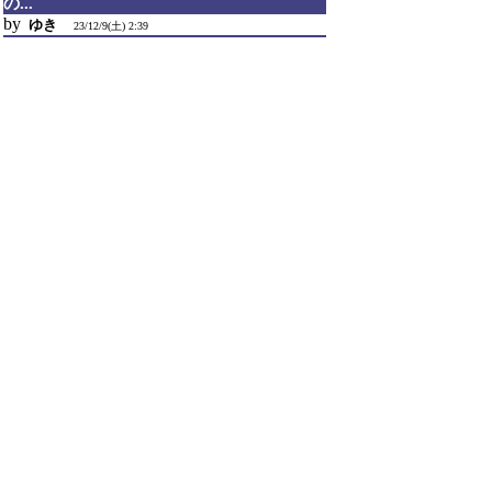
の...
by
ゆき
23/12/9(土) 2:39
▼ひよひよさん：
>
>AMD StoreMIには非対応なのですが有効にしてい
たりはしませんか？
>また、現在の環境でもドライブが表示される
CrystalDiskInfoのバージョンはございますか？
AMD StoreMIをインストールしていたのが原因で
した。
不必要にインストールしてしまってたんだと思い
ます。
ありがとうございました。
引用なし
パスワード
・ツリー全体表示
新規投稿
ツリー表示
スレッド表示