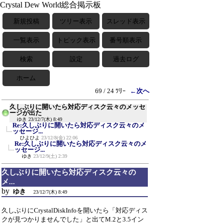
Crystal Dew World総合掲示板
新規投稿
ツリー表示
スレッド表示
一覧表示
トピック表示
番号順表示
検索
設定
過去ログ
ホーム
69 / 24 ﾂﾘｰ
←次へ
久しぶりに開いたら対応ディスク云々のメッセ
ージが出た
ゆき
23/12/7(木) 8:49
Re:久しぶりに開いたら対応ディスク云々のメ
ッセージ...
ひよひよ
23/12/8(金) 22:06
Re:久しぶりに開いたら対応ディスク云々のメ
ッセージ...
ゆき
23/12/9(土) 2:39
久しぶりに開いたら対応ディスク云々の
メ...
by
ゆき
23/12/7(木) 8:49
久しぶりにCrystalDiskInfoを開いたら「対応ディス
クが見つかりませんでした」と出てM.2と3.5イン