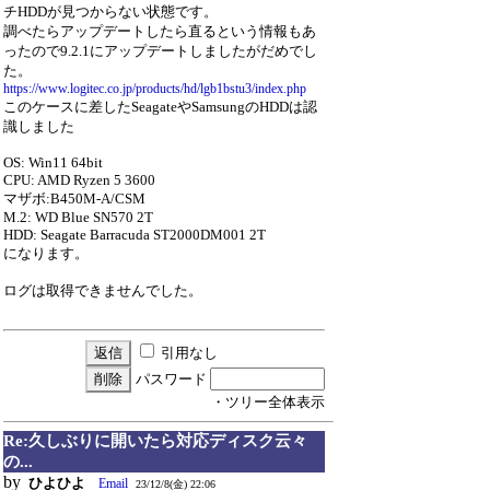
チHDDが見つからない状態です。
調べたらアップデートしたら直るという情報もあ
ったので9.2.1にアップデートしましたがだめでし
た。
https://www.logitec.co.jp/products/hd/lgb1bstu3/index.php
このケースに差したSeagateやSamsungのHDDは認
識しました
OS: Win11 64bit
CPU: AMD Ryzen 5 3600
マザボ:B450M-A/CSM
M.2: WD Blue SN570 2T
HDD: Seagate Barracuda ST2000DM001 2T
になります。
ログは取得できませんでした。
引用なし
パスワード
・ツリー全体表示
Re:久しぶりに開いたら対応ディスク云々
の...
by
ひよひよ
Email
23/12/8(金) 22:06