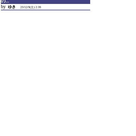
の...
by
ゆき
23/12/9(土) 2:39
▼ひよひよさん：
>
>AMD StoreMIには非対応なのですが有効にしてい
たりはしませんか？
>また、現在の環境でもドライブが表示される
CrystalDiskInfoのバージョンはございますか？
AMD StoreMIをインストールしていたのが原因で
した。
不必要にインストールしてしまってたんだと思い
ます。
ありがとうございました。
引用なし
パスワード
・ツリー全体表示
新規投稿
ツリー表示
スレッド表示