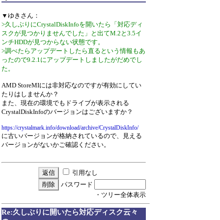
▼ゆきさん：
>久しぶりにCrystalDiskInfoを開いたら「対応ディ
スクが見つかりませんでした」と出てM.2と3.5イ
ンチHDDが見つからない状態です。
>調べたらアップデートしたら直るという情報もあ
ったので9.2.1にアップデートしましたがだめでし
た。
AMD StoreMIには非対応なのですが有効にしてい
たりはしませんか？
また、現在の環境でもドライブが表示される
CrystalDiskInfoのバージョンはございますか？
https://crystalmark.info/download/archive/CrystalDiskInfo/
に古いバージョンが格納されているので、見える
バージョンがないかご確認ください。
引用なし
パスワード
・ツリー全体表示
Re:久しぶりに開いたら対応ディスク云々