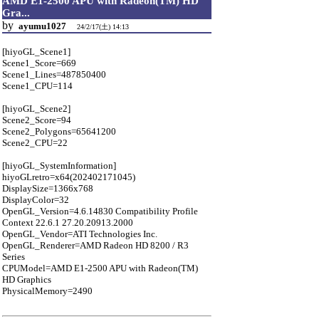
AMD E1-2500 APU with Radeon(TM) HD
Gra...
by
ayumu1027
24/2/17(土) 14:13
[hiyoGL_Scene1]
Scene1_Score=669
Scene1_Lines=487850400
Scene1_CPU=114
[hiyoGL_Scene2]
Scene2_Score=94
Scene2_Polygons=65641200
Scene2_CPU=22
[hiyoGL_SystemInformation]
hiyoGLretro=x64(202402171045)
DisplaySize=1366x768
DisplayColor=32
OpenGL_Version=4.6.14830 Compatibility Profile
Context 22.6.1 27.20.20913.2000
OpenGL_Vendor=ATI Technologies Inc.
OpenGL_Renderer=AMD Radeon HD 8200 / R3
Series
CPUModel=AMD E1-2500 APU with Radeon(TM)
HD Graphics
PhysicalMemory=2490