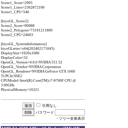
Scene1_Score=2995
Scene1_Lines=2362872100
Scene1_CPU=546
[hiyoGL_Scene2]
Scene2_Score=90988
Scene2_Polygons=73191211800
Scene2_CPU=24603
[hiyoGL_SystemInformation]
hiyoGLretro=x64(202402171045)
DisplaySize=1920x1080
DisplayColor=32
OpenGL_Version=4.6.0 NVIDIA 551.52
OpenGL_Vendor=NVIDIA Corporation
OpenGL_Renderer=NVIDIA GeForce GTX 1660
Ti/PCIe/SSE2
CPUModel=Intel(R) Core(TM) i7-9700F CPU @
3.00GHz
PhysicalMemory=16321
引用なし
パスワード
・ツリー全体表示