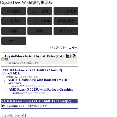
Crystal Dew World総合掲示板
新規投稿
ツリー表示
スレッド表示
一覧表示
トピック表示
番号順表示
検索
設定
過去ログ
ホーム
48 / 24 ﾂﾘｰ
←次へ
CrystalMark Retro HiyoGL Beta2テスト協力依
頼
ひよひよ
24/2/17(土) 12:04
NVIDIA GeForce GTX 1660 Ti / Intel(R)
Core(TM) i...
ayumu1027
24/2/17(土) 13:39
AMD E1-2500 APU with Radeon(TM) HD
Graphics
ayumu1027
24/2/17(土) 14:13
AMD Ryzen 5 5625U with Radeon Graphics
ayumu1027
24/2/17(土) 14:18
NVIDIA GeForce GTX 1660 Ti / Intel(R) ...
by
ayumu1027
24/2/17(土) 13:39
[hiyoGL_Scene1]