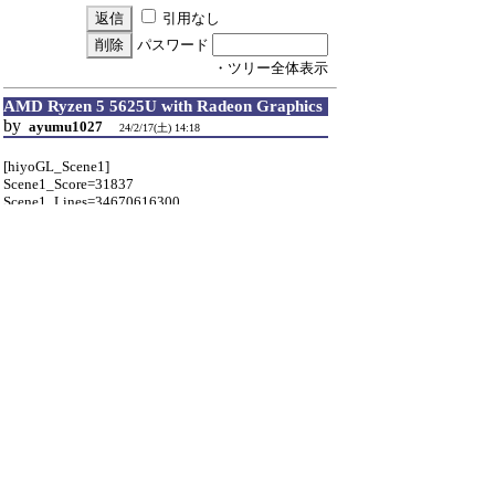
引用なし
パスワード
・ツリー全体表示
AMD Ryzen 5 5625U with Radeon Graphics
by
ayumu1027
24/2/17(土) 14:18
[hiyoGL_Scene1]
Scene1_Score=31837
Scene1_Lines=34670616300
Scene1_CPU=7381
[hiyoGL_Scene2]
Scene2_Score=16042
Scene2_Polygons=11661578200
Scene2_CPU=4612
[hiyoGL_SystemInformation]
hiyoGLretro=x64(202402171045)
DisplaySize=1920x1080
DisplayColor=32
OpenGL_Version=4.6.0 Compatibility Profile Context
24.1.1.231127
OpenGL_Vendor=ATI Technologies Inc.
OpenGL_Renderer=AMD Radeon (TM) Graphics
CPUModel=AMD Ryzen 5 5625U with Radeon