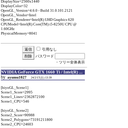
DisplaySize=2560x1440
DisplayColor=32
OpenGL_Version=4.6.0 - Build 31.0.101.2121
OpenGL_Vendor=Intel
OpenGL_Renderer=Intel(R) UHD Graphics 620
CPUModel=Intel(R) Core(TM) i5-8250U CPU @
1.60GHz
PhysicalMemory=8041
引用なし
パスワード
・ツリー全体表示
NVIDIA GeForce GTX 1660 Ti / Intel(R) ...
by
ayumu1027
24/2/17(土) 13:39
[hiyoGL_Scene1]
Scene1_Score=2995
Scene1_Lines=2362872100
Scene1_CPU=546
[hiyoGL_Scene2]
Scene2_Score=90988
Scene2_Polygons=73191211800
Scene2_CPU=24603