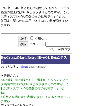
32bit版、64bit版どちらで起動してもベンチマーク
画面の左上には32bitと表示されるのですが、これ
はディスプレイの色数の方の意味でしょうかね。
前回より明らかに表示できるCPUの数が増えてい
ますね…
引用なし
パスワード
・ツリー全体表示
Re:CrystalMark Retro HiyoGL Beta2テス
ト...
by
ひよひよ
Email
24/2/17(土) 12:37
▼天頂さん：
>32bit版、64bit版どちらで起動してもベンチマー
ク画面の左上には32bitと表示されるのですが、こ
れはディスプレイの色数の方の意味でしょうか
ね。
>前回より明らかに表示できるCPUの数が増えてい
ますね…
ディスプレイカラーです。