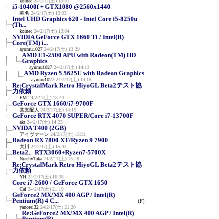
koinec
24/2/17(土) 13:01
i5-10400f + GTX1080 @2560x1440
匿名
24/2/17(土) 13:03
Intel UHD Graphics 620 - Intel Core i5-8250u
(Th...
koinec
24/2/17(土) 13:04
NVIDIA GeForce GTX 1660 Ti / Intel(R)
Core(TM) i...
ayumu1027
24/2/17(土) 13:39
AMD E1-2500 APU with Radeon(TM) HD
Graphics
ayumu1027
24/2/17(土) 14:13
AMD Ryzen 5 5625U with Radeon Graphics
ayumu1027
24/2/17(土) 14:18
Re:CrystalMark Retro HiyoGL Beta2テスト協
力依頼
EM
24/2/17(土) 13:44
GeForce GTX 1660/i7-9700F
某支配人
24/2/17(土) 14:15
GeForce RTX 4070 SUPER/Core i7-13700F
akt
24/2/17(土) 14:23
NVIDA T400 (2GB)
アイヴァーン
24/2/17(土) 15:31
Radeon RX 7800 XT/Ryzen 9 7900
大川
24/2/17(土) 15:42
Beta2、RTX3060+Ryzen7-5700X
NicchyTaka
24/2/17(土) 15:48
Re:CrystalMark Retro HiyoGL Beta2テスト協
力依頼
YH
24/2/17(土) 16:38
Core i7-2600 / GeForce GTX 1650
Cai
24/2/17(土) 21:19
GeForce2 MX/MX 400 AGP / Intel(R)
Pentium(R) 4 C...
(F)
yanorei32
24/2/17(土) 21:20
Re:GeForce2 MX/MX 400 AGP / Intel(R)
Pentium(R) ...