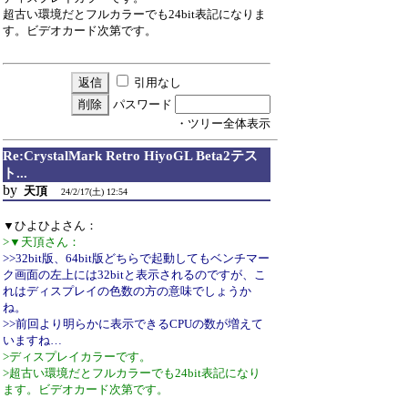
超古い環境だとフルカラーでも24bit表記になりま
す。ビデオカード次第です。
引用なし
パスワード
・ツリー全体表示
Re:CrystalMark Retro HiyoGL Beta2テス
ト...
by
天頂
24/2/17(土) 12:54
▼ひよひよさん：
>▼天頂さん：
>>32bit版、64bit版どちらで起動してもベンチマー
ク画面の左上には32bitと表示されるのですが、こ
れはディスプレイの色数の方の意味でしょうか
ね。
>>前回より明らかに表示できるCPUの数が増えて
いますね…
>ディスプレイカラーです。
>超古い環境だとフルカラーでも24bit表記になり
ます。ビデオカード次第です。