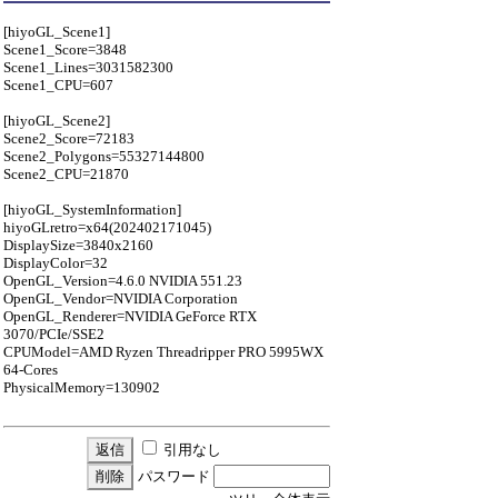
[hiyoGL_Scene1]
Scene1_Score=3848
Scene1_Lines=3031582300
Scene1_CPU=607
[hiyoGL_Scene2]
Scene2_Score=72183
Scene2_Polygons=55327144800
Scene2_CPU=21870
[hiyoGL_SystemInformation]
hiyoGLretro=x64(202402171045)
DisplaySize=3840x2160
DisplayColor=32
OpenGL_Version=4.6.0 NVIDIA 551.23
OpenGL_Vendor=NVIDIA Corporation
OpenGL_Renderer=NVIDIA GeForce RTX
3070/PCIe/SSE2
CPUModel=AMD Ryzen Threadripper PRO 5995WX
64-Cores
PhysicalMemory=130902
引用なし
パスワード