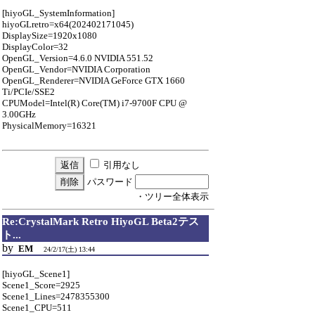
[hiyoGL_SystemInformation]
hiyoGLretro=x64(202402171045)
DisplaySize=1920x1080
DisplayColor=32
OpenGL_Version=4.6.0 NVIDIA 551.52
OpenGL_Vendor=NVIDIA Corporation
OpenGL_Renderer=NVIDIA GeForce GTX 1660
Ti/PCIe/SSE2
CPUModel=Intel(R) Core(TM) i7-9700F CPU @
3.00GHz
PhysicalMemory=16321
引用なし
パスワード
・ツリー全体表示
Re:CrystalMark Retro HiyoGL Beta2テス
ト...
by
EM
24/2/17(土) 13:44
[hiyoGL_Scene1]
Scene1_Score=2925
Scene1_Lines=2478355300
Scene1_CPU=511