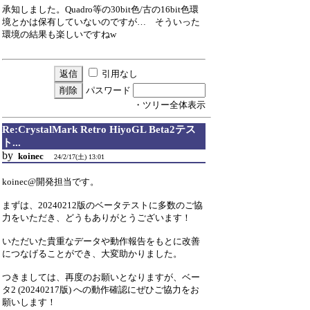
承知しました。Quadro等の30bit色/古の16bit色環
境とかは保有していないのですが… そういった
環境の結果も楽しいですねw
引用なし
パスワード
・ツリー全体表示
Re:CrystalMark Retro HiyoGL Beta2テス
ト...
by
koinec
24/2/17(土) 13:01
koinec@開発担当です。
まずは、20240212版のベータテストに多数のご協
力をいただき、どうもありがとうございます！
いただいた貴重なデータや動作報告をもとに改善
につなげることができ、大変助かりました。
つきましては、再度のお願いとなりますが、ベー
タ2 (20240217版) への動作確認にぜひご協力をお
願いします！