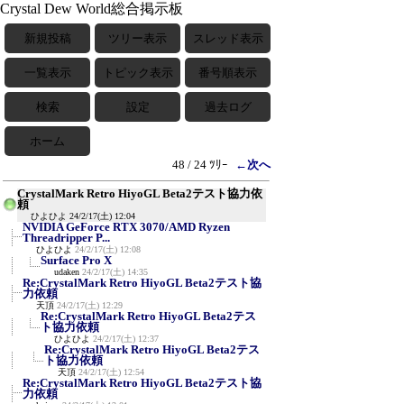
Crystal Dew World総合掲示板
新規投稿
ツリー表示
スレッド表示
一覧表示
トピック表示
番号順表示
検索
設定
過去ログ
ホーム
48 / 24 ﾂﾘｰ
←次へ
CrystalMark Retro HiyoGL Beta2テスト協力依
頼
ひよひよ
24/2/17(土) 12:04
NVIDIA GeForce RTX 3070/AMD Ryzen
Threadripper P...
ひよひよ
24/2/17(土) 12:08
Surface Pro X
udaken
24/2/17(土) 14:35
Re:CrystalMark Retro HiyoGL Beta2テスト協
力依頼
天頂
24/2/17(土) 12:29
Re:CrystalMark Retro HiyoGL Beta2テス
ト協力依頼
ひよひよ
24/2/17(土) 12:37
Re:CrystalMark Retro HiyoGL Beta2テス
ト協力依頼
天頂
24/2/17(土) 12:54
Re:CrystalMark Retro HiyoGL Beta2テスト協
力依頼