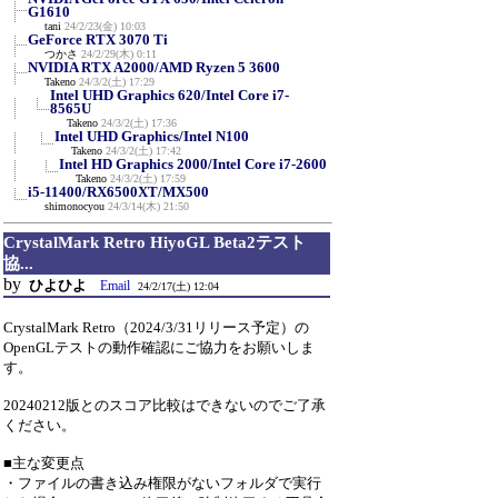
G1610
tani
24/2/23(金) 10:03
GeForce RTX 3070 Ti
つかさ
24/2/29(木) 0:11
NVIDIA RTX A2000/AMD Ryzen 5 3600
Takeno
24/3/2(土) 17:29
Intel UHD Graphics 620/Intel Core i7-
8565U
Takeno
24/3/2(土) 17:36
Intel UHD Graphics/Intel N100
Takeno
24/3/2(土) 17:42
Intel HD Graphics 2000/Intel Core i7-2600
Takeno
24/3/2(土) 17:59
i5-11400/RX6500XT/MX500
shimonocyou
24/3/14(木) 21:50
CrystalMark Retro HiyoGL Beta2テスト
協...
by
ひよひよ
Email
24/2/17(土) 12:04
CrystalMark Retro（2024/3/31リリース予定）の
OpenGLテストの動作確認にご協力をお願いしま
す。
20240212版とのスコア比較はできないのでご了承
ください。
■主な変更点
・ファイルの書き込み権限がないフォルダで実行