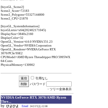
[hiyoGL_Scene2]
Scene2_Score=72183
Scene2_Polygons=55327144800
Scene2_CPU=21870
[hiyoGL_SystemInformation]
hiyoGLretro=x64(202402171045)
DisplaySize=3840x2160
DisplayColor=32
OpenGL_Version=4.6.0 NVIDIA 551.23
OpenGL_Vendor=NVIDIA Corporation
OpenGL_Renderer=NVIDIA GeForce RTX
3070/PCIe/SSE2
CPUModel=AMD Ryzen Threadripper PRO 5995WX
64-Cores
PhysicalMemory=130902
引用なし
パスワード
・ツリー全体表示
NVIDIA GeForce RTX 3070/AMD Ryzen
Thre...
by
ひよひよ
Email
24/2/17(土) 12:08