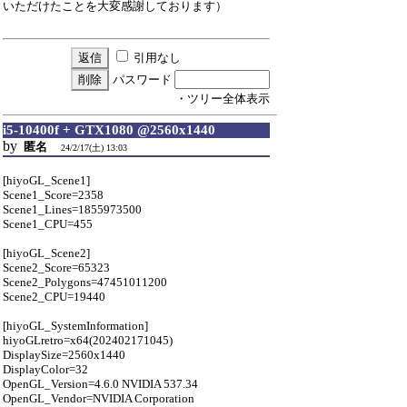
いただけたことを大変感謝しております）
引用なし
パスワード
・ツリー全体表示
i5-10400f + GTX1080 @2560x1440
by
匿名
24/2/17(土) 13:03
[hiyoGL_Scene1]
Scene1_Score=2358
Scene1_Lines=1855973500
Scene1_CPU=455
[hiyoGL_Scene2]
Scene2_Score=65323
Scene2_Polygons=47451011200
Scene2_CPU=19440
[hiyoGL_SystemInformation]
hiyoGLretro=x64(202402171045)
DisplaySize=2560x1440
DisplayColor=32
OpenGL_Version=4.6.0 NVIDIA 537.34
OpenGL_Vendor=NVIDIA Corporation