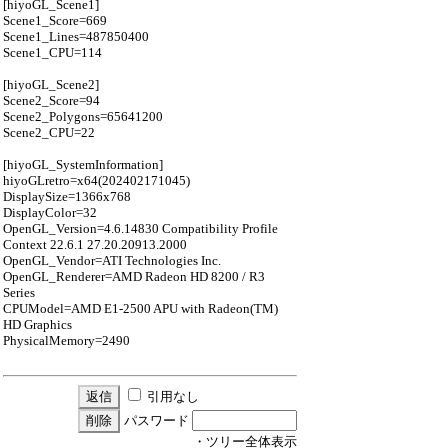
[hiyoGL_Scene1]
Scene1_Score=669
Scene1_Lines=487850400
Scene1_CPU=114
[hiyoGL_Scene2]
Scene2_Score=94
Scene2_Polygons=65641200
Scene2_CPU=22
[hiyoGL_SystemInformation]
hiyoGLretro=x64(202402171045)
DisplaySize=1366x768
DisplayColor=32
OpenGL_Version=4.6.14830 Compatibility Profile
Context 22.6.1 27.20.20913.2000
OpenGL_Vendor=ATI Technologies Inc.
OpenGL_Renderer=AMD Radeon HD 8200 / R3
Series
CPUModel=AMD E1-2500 APU with Radeon(TM)
HD Graphics
PhysicalMemory=2490
引用なし
パスワード
・ツリー全体表示