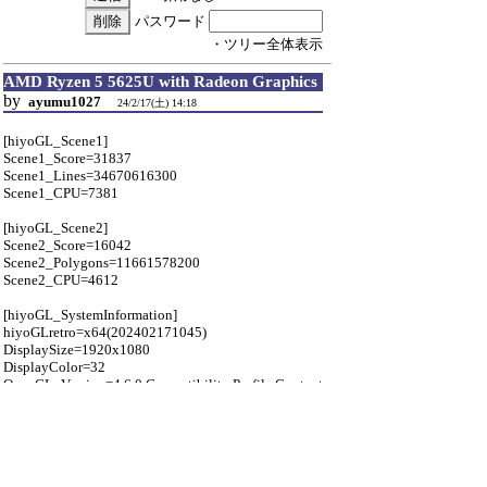
パスワード
・ツリー全体表示
AMD Ryzen 5 5625U with Radeon Graphics
by
ayumu1027
24/2/17(土) 14:18
[hiyoGL_Scene1]
Scene1_Score=31837
Scene1_Lines=34670616300
Scene1_CPU=7381
[hiyoGL_Scene2]
Scene2_Score=16042
Scene2_Polygons=11661578200
Scene2_CPU=4612
[hiyoGL_SystemInformation]
hiyoGLretro=x64(202402171045)
DisplaySize=1920x1080
DisplayColor=32
OpenGL_Version=4.6.0 Compatibility Profile Context
24.1.1.231127
OpenGL_Vendor=ATI Technologies Inc.
OpenGL_Renderer=AMD Radeon (TM) Graphics
CPUModel=AMD Ryzen 5 5625U with Radeon
Graphics