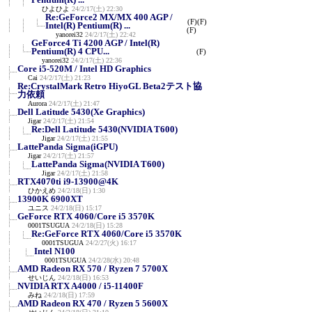
ひよひよ
24/2/17(土) 22:30
Re:GeForce2 MX/MX 400 AGP /
(F)
(F)
Intel(R) Pentium(R) ...
(F)
yanorei32
24/2/17(土) 22:42
GeForce4 Ti 4200 AGP / Intel(R)
Pentium(R) 4 CPU...
(F)
yanorei32
24/2/17(土) 22:36
Core i5-520M / Intel HD Graphics
Cai
24/2/17(土) 21:23
Re:CrystalMark Retro HiyoGL Beta2テスト協
力依頼
Aurora
24/2/17(土) 21:47
Dell Latitude 5430(Xe Graphics)
Jigar
24/2/17(土) 21:54
Re:Dell Latitude 5430(NVIDIA T600)
Jigar
24/2/17(土) 21:55
LattePanda Sigma(iGPU)
Jigar
24/2/17(土) 21:57
LattePanda Sigma(NVIDIA T600)
Jigar
24/2/17(土) 21:58
RTX4070ti i9-13900@4K
ひかえめ
24/2/18(日) 1:30
13900K 6900XT
ユニス
24/2/18(日) 15:17
GeForce RTX 4060/Core i5 3570K
0001TSUGUA
24/2/18(日) 15:28
Re:GeForce RTX 4060/Core i5 3570K
0001TSUGUA
24/2/27(火) 16:17
Intel N100
0001TSUGUA
24/2/28(水) 20:48
AMD Radeon RX 570 / Ryzen 7 5700X
せいじん
24/2/18(日) 16:53
NVIDIA RTX A4000 / i5-11400F
みね
24/2/18(日) 17:59
AMD Radeon RX 470 / Ryzen 5 5600X