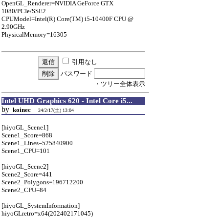
OpenGL_Renderer=NVIDIA GeForce GTX
1080/PCIe/SSE2
CPUModel=Intel(R) Core(TM) i5-10400F CPU @
2.90GHz
PhysicalMemory=16305
引用なし
パスワード
・ツリー全体表示
Intel UHD Graphics 620 - Intel Core i5...
by
koinec
24/2/17(土) 13:04
[hiyoGL_Scene1]
Scene1_Score=868
Scene1_Lines=525840900
Scene1_CPU=101
[hiyoGL_Scene2]
Scene2_Score=441
Scene2_Polygons=196712200
Scene2_CPU=84
[hiyoGL_SystemInformation]
hiyoGLretro=x64(202402171045)