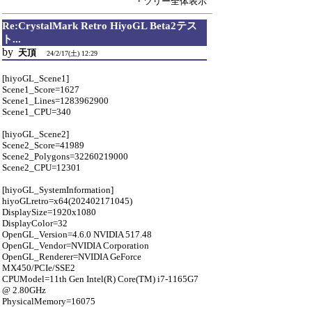
・ツリー全体表示
Re:CrystalMark Retro HiyoGL Beta2テス
ト...
by
天頂
24/2/17(土) 12:29
[hiyoGL_Scene1]
Scene1_Score=1627
Scene1_Lines=1283962900
Scene1_CPU=340
[hiyoGL_Scene2]
Scene2_Score=41989
Scene2_Polygons=32260219000
Scene2_CPU=12301
[hiyoGL_SystemInformation]
hiyoGLretro=x64(202402171045)
DisplaySize=1920x1080
DisplayColor=32
OpenGL_Version=4.6.0 NVIDIA 517.48
OpenGL_Vendor=NVIDIA Corporation
OpenGL_Renderer=NVIDIA GeForce
MX450/PCIe/SSE2
CPUModel=11th Gen Intel(R) Core(TM) i7-1165G7
@ 2.80GHz
PhysicalMemory=16075