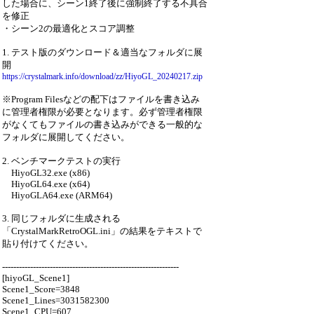
した場合に、シーン1終了後に強制終了する不具合
を修正
・シーン2の最適化とスコア調整
1. テスト版のダウンロード＆適当なフォルダに展
開
https://crystalmark.info/download/zz/HiyoGL_20240217.zip
※Program Filesなどの配下はファイルを書き込み
に管理者権限が必要となります。必ず管理者権限
がなくてもファイルの書き込みができる一般的な
フォルダに展開してください。
2. ベンチマークテストの実行
HiyoGL32.exe (x86)
HiyoGL64.exe (x64)
HiyoGLA64.exe (ARM64)
3. 同じフォルダに生成される
「CrystalMarkRetroOGL.ini」の結果をテキストで
貼り付けてください。
---------------------------------------------------------------
[hiyoGL_Scene1]
Scene1_Score=3848
Scene1_Lines=3031582300
Scene1_CPU=607