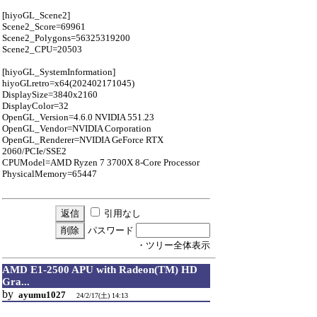
[hiyoGL_Scene2]
Scene2_Score=69961
Scene2_Polygons=56325319200
Scene2_CPU=20503
[hiyoGL_SystemInformation]
hiyoGLretro=x64(202402171045)
DisplaySize=3840x2160
DisplayColor=32
OpenGL_Version=4.6.0 NVIDIA 551.23
OpenGL_Vendor=NVIDIA Corporation
OpenGL_Renderer=NVIDIA GeForce RTX
2060/PCIe/SSE2
CPUModel=AMD Ryzen 7 3700X 8-Core Processor
PhysicalMemory=65447
引用なし
パスワード
・ツリー全体表示
AMD E1-2500 APU with Radeon(TM) HD
Gra...
by
ayumu1027
24/2/17(土) 14:13