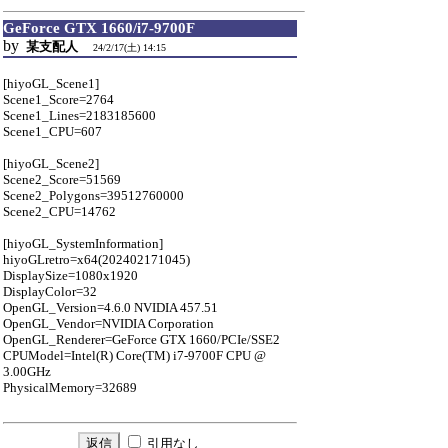
GeForce GTX 1660/i7-9700F
by
某支配人
24/2/17(土) 14:15
[hiyoGL_Scene1]
Scene1_Score=2764
Scene1_Lines=2183185600
Scene1_CPU=607
[hiyoGL_Scene2]
Scene2_Score=51569
Scene2_Polygons=39512760000
Scene2_CPU=14762
[hiyoGL_SystemInformation]
hiyoGLretro=x64(202402171045)
DisplaySize=1080x1920
DisplayColor=32
OpenGL_Version=4.6.0 NVIDIA 457.51
OpenGL_Vendor=NVIDIA Corporation
OpenGL_Renderer=GeForce GTX 1660/PCIe/SSE2
CPUModel=Intel(R) Core(TM) i7-9700F CPU @
3.00GHz
PhysicalMemory=32689
引用なし