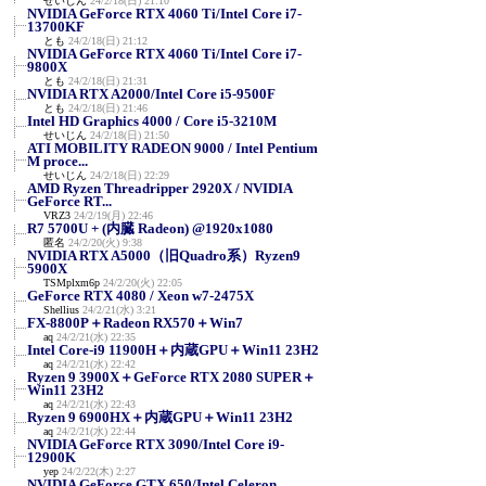
せいじん
24/2/18(日) 21:10
NVIDIA GeForce RTX 4060 Ti/Intel Core i7-
13700KF
とも
24/2/18(日) 21:12
NVIDIA GeForce RTX 4060 Ti/Intel Core i7-
9800X
とも
24/2/18(日) 21:31
NVIDIA RTX A2000/Intel Core i5-9500F
とも
24/2/18(日) 21:46
Intel HD Graphics 4000 / Core i5-3210M
せいじん
24/2/18(日) 21:50
ATI MOBILITY RADEON 9000 / Intel Pentium
M proce...
せいじん
24/2/18(日) 22:29
AMD Ryzen Threadripper 2920X / NVIDIA
GeForce RT...
VRZ3
24/2/19(月) 22:46
R7 5700U + (内臓 Radeon) @1920x1080
匿名
24/2/20(火) 9:38
NVIDIA RTX A5000（旧Quadro系）Ryzen9
5900X
TSMplxm6p
24/2/20(火) 22:05
GeForce RTX 4080 / Xeon w7-2475X
Shellius
24/2/21(水) 3:21
FX-8800P＋Radeon RX570＋Win7
aq
24/2/21(水) 22:35
Intel Core-i9 11900H＋内蔵GPU＋Win11 23H2
aq
24/2/21(水) 22:42
Ryzen 9 3900X＋GeForce RTX 2080 SUPER＋
Win11 23H2
aq
24/2/21(水) 22:43
Ryzen 9 6900HX＋内蔵GPU＋Win11 23H2
aq
24/2/21(水) 22:44
NVIDIA GeForce RTX 3090/Intel Core i9-
12900K
yep
24/2/22(木) 2:27
NVIDIA GeForce GTX 650/Intel Celeron