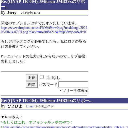
Re:(QNAP TR-004) JMicron JMB39xのサポ
ー...
by
Jerry
24/3/8(金) 15:11
関連のオプションはすでにオンにしています。
https://www.dropbox.com/scl/fi/z9zi9mw0pzg7nsxhlbugk/2024-
03-08-14.07.05.png?rlkey=tmv8r05z21e4lfp9p3fzxjboo&dl=0
もしデバッグログが必要でしたら、私にログの取る
仕方を教えてください。
P.S. エディットの仕方がわからないので…リプ連投
失礼しました！
引用なし
パスワード
・ツリー全体表示
Re:(QNAP TR-004) JMicron JMB39xのサポー...
by
ひよひよ
Email
24/3/9(土) 7:14
▼Jerryさん：
>もしくはこれ、オフィシャルレポのやつ：
>
https://github.com/smartmontools/smartmontools/blob/master/smartmontools/dev_jmb39x_ra