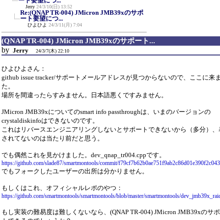
ート要望につ...
Jerry
24/3/10(日) 13:52
Re:(QNAP TR-004) JMicron JMB39xのサポ
ート要望につ...
ひよひよ
24/3/11(月) 7:04
(QNAP TR-004) JMicron JMB39xのサポート...
by
Jerry
24/3/7(木) 22:10
ひよひよさん：
github issue tracker/サポートメールアドレスが見つからないので、ここに来
た。
場所を間違ったらすみません。日本語悪くですみません。
JMicron JMB39xについてのsmart info passthroughは、いまのバージョンの
crystaldiskinfoはできないのです。
これはリバースエンジニアリングしないとサポートできないから（多分）、
されてないのは当たり前だと思う。
でも偶然これを見かけました。dev_qnap_tr004.cppです。
https://github.com/slade87/smartmontools/commit/f79cf7b62b0ae751f9ab2c86d01e390f2c04
でもフォークしたユーザーの出所は分かりません。
もしくはこれ、オフィシャルレポのやつ：
https://github.com/smartmontools/smartmontools/blob/master/smartmontools/dev_jmb39x_rai
もし実装の難易度は難しくないなら、(QNAP TR-004) JMicron JMB39xのサ