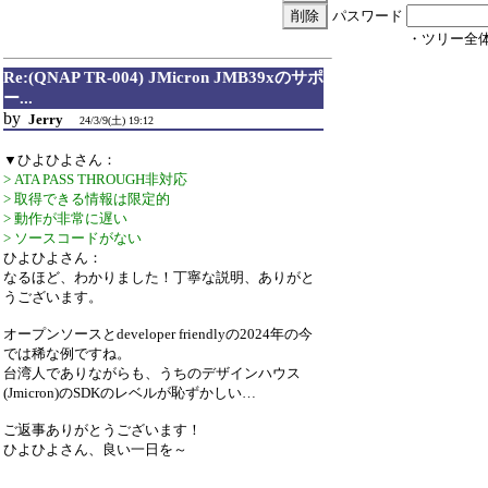
パスワード
・ツリー全
Re:(QNAP TR-004) JMicron JMB39xのサポ
ー...
by
Jerry
24/3/9(土) 19:12
▼ひよひよさん：
> ATA PASS THROUGH非対応
> 取得できる情報は限定的
> 動作が非常に遅い
> ソースコードがない
ひよひよさん：
なるほど、わかりました！丁寧な説明、ありがと
うございます。
オープンソースとdeveloper friendlyの2024年の今
では稀な例ですね。
台湾人でありながらも、うちのデザインハウス
(Jmicron)のSDKのレベルが恥ずかしい…
ご返事ありがとうございます！
ひよひよさん、良い一日を～