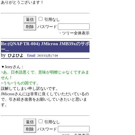
ありがとうございます！
引用なし
パスワード
・ツリー全体表示
Re:(QNAP TR-004) JMicron JMB39xのサポ
ー...
by
ひよひよ
Email
24/3/11(月) 7:04
▼Jerryさん：
>あ、日本語悪くで、意味が明瞭じゃなくてすみま
せん！
>うち=うちの国です。
誤解してしまい申し訳ないです。
JMicronさんには非常に良くしていただいているの
で、引き続き改善をお願いしていきたいと思いま
す。
引用なし
パスワード