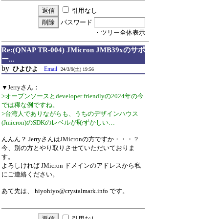
引用なし
パスワード
・ツリー全体表示
Re:(QNAP TR-004) JMicron JMB39xのサポ
ー...
by
ひよひよ
Email
24/3/9(土) 19:56
▼Jerryさん：
>オープンソースとdeveloper friendlyの2024年の今
では稀な例ですね。
>台湾人でありながらも、うちのデザインハウス
(Jmicron)のSDKのレベルが恥ずかしい…
んんん？ JerryさんはJMicronの方ですか・・・？
今、別の方とやり取りさせていただいておりま
す。
よろしければ JMicron ドメインのアドレスから私
にご連絡ください。
あて先は、 hiyohiyo@crystalmark.info です。
引用なし