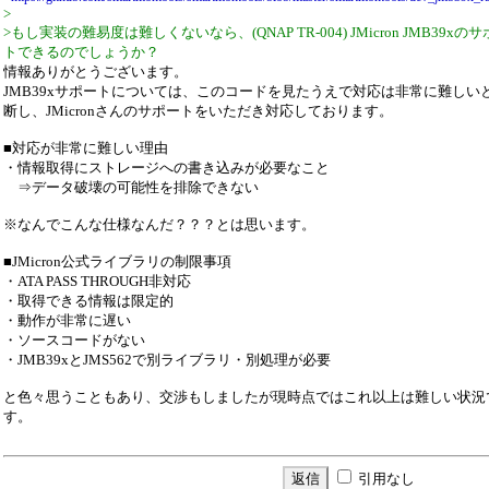
>
>もし実装の難易度は難しくないなら、(QNAP TR-004) JMicron JMB39xの
トできるのでしょうか？
情報ありがとうございます。
JMB39xサポートについては、このコードを見たうえで対応は非常に難しい
断し、JMicronさんのサポートをいただき対応しております。
■対応が非常に難しい理由
・情報取得にストレージへの書き込みが必要なこと
⇒データ破壊の可能性を排除できない
※なんでこんな仕様なんだ？？？とは思います。
■JMicron公式ライブラリの制限事項
・ATA PASS THROUGH非対応
・取得できる情報は限定的
・動作が非常に遅い
・ソースコードがない
・JMB39xとJMS562で別ライブラリ・別処理が必要
と色々思うこともあり、交渉もしましたが現時点ではこれ以上は難しい状況
す。
引用なし