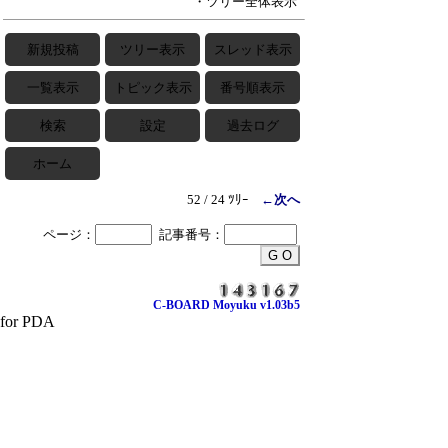
・ツリー全体表示
新規投稿
ツリー表示
スレッド表示
一覧表示
トピック表示
番号順表示
検索
設定
過去ログ
ホーム
52 / 24 ﾂﾘｰ
←次へ
ページ：
記事番号：
C-BOARD Moyuku v1.03b5
for PDA