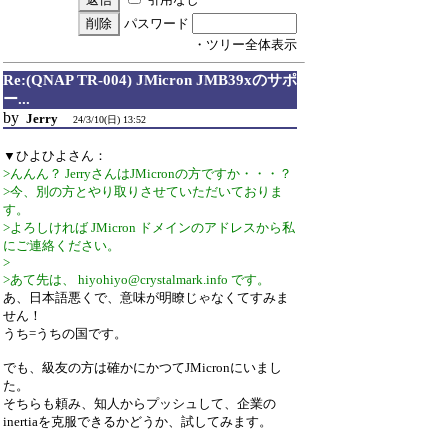
パスワード
・ツリー全体表示
Re:(QNAP TR-004) JMicron JMB39xのサポ
ー...
by
Jerry
24/3/10(日) 13:52
▼ひよひよさん：
>んんん？ JerryさんはJMicronの方ですか・・・？
>今、別の方とやり取りさせていただいておりま
す。
>よろしければ JMicron ドメインのアドレスから私
にご連絡ください。
>
>あて先は、 hiyohiyo@crystalmark.info です。
あ、日本語悪くで、意味が明瞭じゃなくてすみま
せん！
うち=うちの国です。
でも、級友の方は確かにかつてJMicronにいまし
た。
そちらも頼み、知人からプッシュして、企業の
inertiaを克服できるかどうか、試してみます。