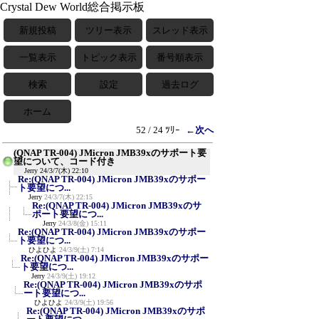
Crystal Dew World総合掲示板
新規投稿
ツリー表示
スレッド表示
一覧表示
トピック表示
番号順表示
検索
設定
過去ログ
ホーム
52 / 24 ﾂﾘｰ
←次へ
(QNAP TR-004) JMicron JMB39xのサポート要
望について、コード付き
Jerry
24/3/7(木) 22:10
Re:(QNAP TR-004) JMicron JMB39xのサポー
ト要望につ...
Jerry
24/3/7(木) 22:15
Re:(QNAP TR-004) JMicron JMB39xのサ
ポート要望につ...
Jerry
24/3/8(金) 15:11
Re:(QNAP TR-004) JMicron JMB39xのサポー
ト要望につ...
ひよひよ
24/3/9(土) 7:14
Re:(QNAP TR-004) JMicron JMB39xのサポー
ト要望につ...
Jerry
24/3/9(土) 19:12
Re:(QNAP TR-004) JMicron JMB39xのサポ
ート要望につ...
ひよひよ
24/3/9(土) 19:56
Re:(QNAP TR-004) JMicron JMB39xのサポ