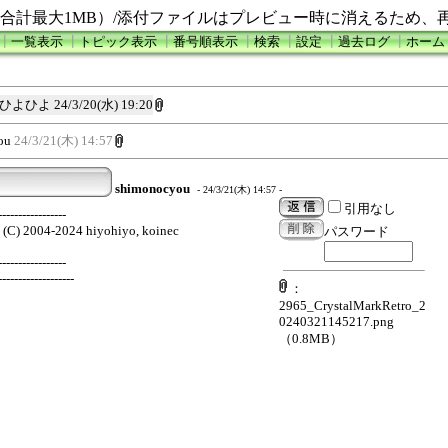
合計最大1MB）/添付ファイルはプレビュー時に消えるため、
┃
一覧表示
┃
トピック表示
┃
番号順表示
┃
検索
┃
設定
┃
過去ログ
┃
ホーム
ひよひよ
24/3/20(水) 19:20
ou
24/3/21(木) 14:57
shimonocyou
- 24/3/21(木) 14:57 -
引用なし
-----------------
4 (C) 2004-2024 hiyohiyo, koinec
パスワード
-----------------
-------------------
：
2965_CrystalMarkRetro_2
0240321145217.png
（0.8MB）