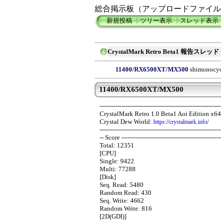
総合掲示板（アップロードファイル
新規投稿
┃
ツリー表示
┃
スレッド表示
CrystalMark Retro Beta1 報告スレッド
11400/RX6500XT/MX500
shimonocy
11400/RX6500XT/MX500
-------------------------------------------------------------
CrystalMark Retro 1.0 Beta1 Aoi Edition x6
Crystal Dew World:
https://crystalmark.info/
-------------------------------------------------------------
-- Score --------------------------------------------------
Total: 12351
[CPU]
Single: 9422
Multi: 77288
[Disk]
Seq. Read: 5480
Random Read: 430
Seq. Write: 4662
Random Write: 816
[2D(GDI)]