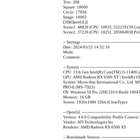
Text: 208
Square: 18000
Circle: 17958
Image: 16003
[3D(OpenGL)]
Scene1: 48826 (CPU: 10935, 532219159 Lin
Scene2: 37226 (CPU: 10251, 285664938 Pol
-- Settings -----------------------------------------------
Date: 2024/03/21 14:52:16
Mode:
Comment:
-- System -------------------------------------------------
CPU: 11th Gen Intel(R) Core(TM) i5-11400
GPU: AMD Radeon RX 6500 XT | Intel(R) U
System: Micro-Star International Co., Ltd. M
PRO-E (MS-7D23)
OS: Windows 10 Pro 22H2 [10.0 Build 19045
Memory: 16 GB
Screen: 1920x1080 32bit (ClearType)
-- OpenGL -----------------------------------------------
Version: 4.6.0 Compatibility Profile Context
Vendor: ATI Technologies Inc.
Renderer: AMD Radeon RX 6500 XT
-- Benchmark Version ----------------------------------