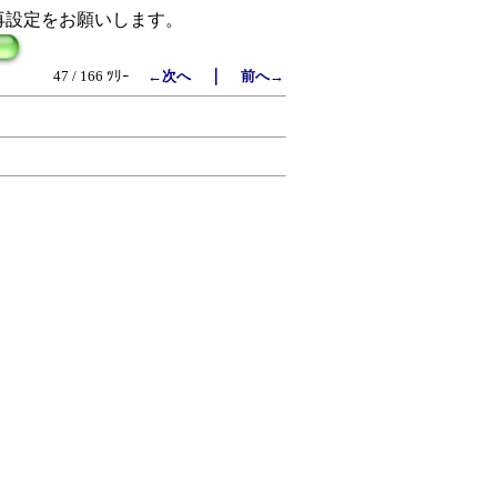
再設定をお願いします。
｜
47 / 166 ﾂﾘｰ
←次へ
前へ→