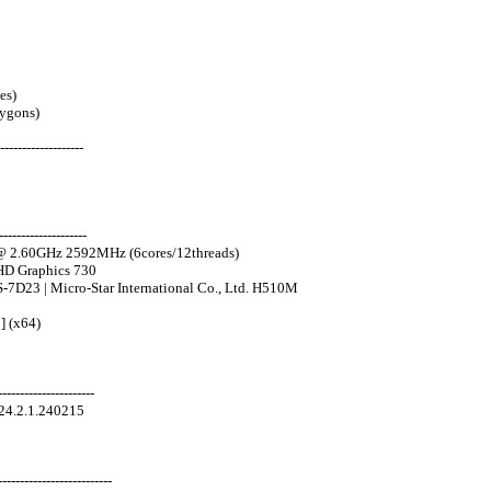
es)
ygons)
-------------------
-------------------
 @ 2.60GHz 2592MHz (6cores/12threads)
HD Graphics 730
S-7D23 | Micro-Star International Co., Ltd. H510M
] (x64)
---------------------
 24.2.1.240215
-----------------------