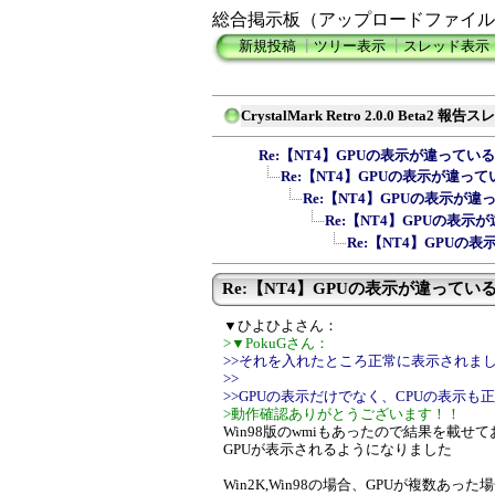
総合掲示板（アップロードファイル
新規投稿
┃
ツリー表示
┃
スレッド表示
CrystalMark Retro 2.0.0 Beta2 報告
Re:【NT4】GPUの表示が違っている
Re:【NT4】GPUの表示が違って
Re:【NT4】GPUの表示が違
Re:【NT4】GPUの表示
Re:【NT4】GPUの
Re:【NT4】GPUの表示が違ってい
▼ひよひよさん：
>▼PokuGさん：
>>それを入れたところ正常に表示されま
>>
>>GPUの表示だけでなく、CPUの表示
>動作確認ありがとうございます！！
Win98版のwmiもあったので結果を載せ
GPUが表示されるようになりました
Win2K,Win98の場合、GPUが複数あ