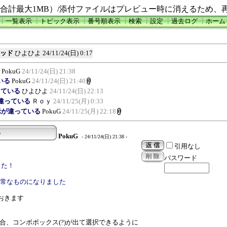
合計最大1MB）/添付ファイルはプレビュー時に消えるため、
┃
一覧表示
┃
トピック表示
┃
番号順表示
┃
検索
┃
設定
┃
過去ログ
┃
ホーム
スレッド
ひよひよ
24/11/24(日) 0:17
PokuG
24/11/24(日) 21:38
いる
PokuG
24/11/24(日) 21:40
っている
ひよひよ
24/11/24(日) 22:13
が違っている
Ｒｏｙ
24/11/25(月) 0:33
表示が違っている
PokuG
24/11/25(月) 22:18
る
PokuG
- 24/11/24(日) 21:38 -
引用なし
パスワード
した！
も正常なものになりました
ておきます
った場合、コンボボックス(?)が出て選択できるように