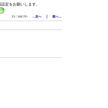
再設定をお願いします。
｜
33 / 166 ﾂﾘｰ
←次へ
前へ→