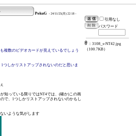
る
PokuG
- 24/11/25(月) 22:18 -
引用なし
パスワード
：3108_s-NT42.jpg
（100.7KB）
ーでも複数のビデオカードが見えているでしょう
、1つしかリストアップされないのだと思いま
。
ぇ
知っている限りではNT4では、(確か)この画
ので、1つしかリストアップされないのかもし
題ないような気がします