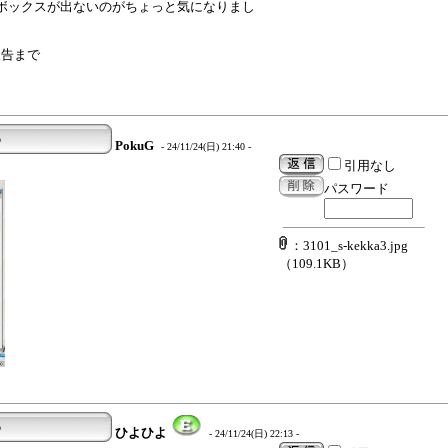
ボボックスが出ないのがちょっと気になりまし
報告まで
る
PokuG
- 24/11/24(日) 21:40 -
引用なし
パスワード
：3101_s-kekka3.jpg
（109.1KB）
る
ひよひよ
- 24/11/24(日) 22:13 -