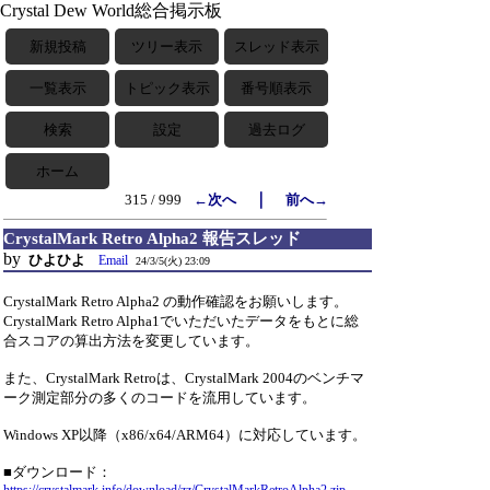
Crystal Dew World総合掲示板
新規投稿
ツリー表示
スレッド表示
一覧表示
トピック表示
番号順表示
検索
設定
過去ログ
ホーム
｜
315 / 999
←次へ
前へ→
CrystalMark Retro Alpha2 報告スレッド
by
ひよひよ
Email
24/3/5(火) 23:09
CrystalMark Retro Alpha2 の動作確認をお願いします。
CrystalMark Retro Alpha1でいただいたデータをもとに総
合スコアの算出方法を変更しています。
また、CrystalMark Retroは、CrystalMark 2004のベンチマ
ーク測定部分の多くのコードを流用しています。
Windows XP以降（x86/x64/ARM64）に対応しています。
■ダウンロード：