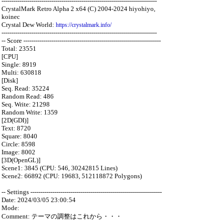
------------------------------------------------------------------------------
CrystalMark Retro Alpha 2 x64 (C) 2004-2024 hiyohiyo,
koinec
Crystal Dew World:
https://crystalmark.info/
------------------------------------------------------------------------------
-- Score ---------------------------------------------------------------------
Total: 23551
[CPU]
Single: 8919
Multi: 630818
[Disk]
Seq. Read: 35224
Random Read: 486
Seq. Write: 21298
Random Write: 1359
[2D(GDI)]
Text: 8720
Square: 8040
Circle: 8598
Image: 8002
[3D(OpenGL)]
Scene1: 3845 (CPU: 546, 30242815 Lines)
Scene2: 66892 (CPU: 19683, 512118872 Polygons)
-- Settings ------------------------------------------------------------------
Date: 2024/03/05 23:00:54
Mode:
Comment: テーマの調整はこれから・・・