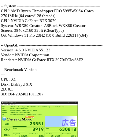
-- System --------------------------------------------------------------------
CPU: AMD Ryzen Threadripper PRO 5995WX 64-Cores
2701MHz (64 cores/128 threads)
GPU: NVIDIA GeForce RTX 3070
System: WRX80 Creator | ASRock WRX80 Creator
Screen: 3840x2160 32bit (ClearType)
OS: Windows 11 Pro 23H2 [10.0 Build 22631] (x64)
-- OpenGL --------------------------------------------------------------------
Version: 4.6.0 NVIDIA 551.23
Vendor: NVIDIA Corporation
Renderer: NVIDIA GeForce RTX 3070/PCIe/SSE2
-- Benchmark Version ------------------------------------------------------
---
CPU: 0.1
Disk: DiskSpd X.X
2D: 0.1
3D: x64(202402181120)