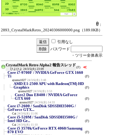
：
2893_CrystalMarkRetro_20240306000000.png
（189.0KB）
引用なし
パスワード
・ツリー全体表示
CrystalMark Retro Alpha2 報告スレッド
≪
(F)
ひよひよ
24/3/5(火) 23:09
Core i7-9700F / NVIDIA GeForce GTX 1660
Ti
(F)
ayumu1027
24/3/6(水) 3:48
AMD E1-2500 APU with Radeon(TM) HD
Graphics
(F)
ayumu1027
24/3/6(水) 3:53
Core2 Duo E8400 / NVIDIA GeForce
GTX 660
(F)
ayumu1027
24/3/6(水) 14:33
Core i7-2600 / SanDisk SDSSDH3500G /
GeForce GTX...
(F)
Cai
24/3/6(水) 11:06
Core i5-520M / SanDisk SDSSDH3500G /
Intel HD Gr...
(F)
Cai
24/3/6(水) 11:10
Core i5 3570k/GeForce RTX 4060/Samsung
870 EVO
(F)