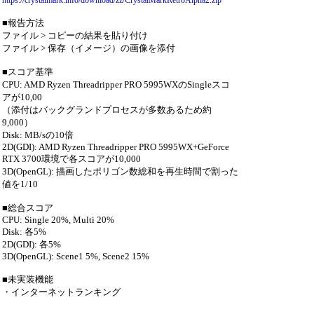
https://crystalmark.info/download/zz/CrystalMarkRetroAlpha2.zip
■報告方法
ファイル > コピーの結果を貼り付け
ファイル > 保存（イメージ）の画像を添付
■スコア基準
CPU: AMD Ryzen Threadripper PRO 5995WXのSingleスコ
アが10,00
（添付はバックグランドプロセスが多数あるため約
9,000）
Disk: MB/sの10倍
2D(GDI): AMD Ryzen Threadripper PRO 5995WX+GeForce
RTX 3700環境で各スコアが10,000
3D(OpenGL): 描画したポリゴン数総和を再生時間で割った
値を1/10
■総合スコア
CPU: Single 20%, Multi 20%
Disk: 各5%
2D(GDI): 各5%
3D(OpenGL): Scene1 5%, Scene2 15%
■未実装機能
・インターネットランキング