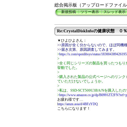
総合掲示板（アップロードファイル
新規投稿
┃
ツリー表示
┃
スレッド表示
Re:CrystalDiskInfoの健康状態 
▼ひよひよさん：
>>原因が全く分からないので、ほぼ同機
>>届き次第、原因調査してみます。
>
https://x.com/openlibsys/status/18300438942619
>
>全く同じシリーズの製品を買ったつもり
挙動でした。
>
>購入された製品の公式ページへのリンク
ていただけないでしょうか。
>
>私は、SSD-SCT500U3BA/Nを購入
>
https://www.amazon.co.jp/dp/B0991ZT2FN?ref=p
お疲れ様です…
https://amzn.asia/d/4BFzYDQ
こちらになります！