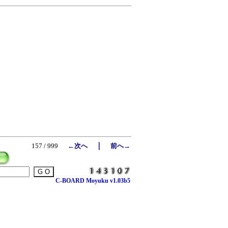
｜
157 / 999
←次へ
前へ→
C-BOARD Moyuku v1.03b5