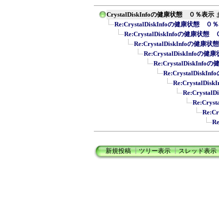
CrystalDiskInfoの健康状態 ０％表示
Re:CrystalDiskInfoの健康状態 ０
Re:CrystalDiskInfoの健康状
Re:CrystalDiskInfoの健
Re:CrystalDiskInfo
Re:CrystalDiskI
Re:CrystalDis
Re:CrystalD
Re:Cryst
Re:Cry
Re:
R
新規投稿
┃
ツリー表示
┃
スレッド表示