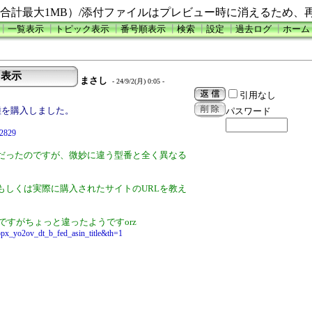
合計最大1MB）/添付ファイルはプレビュー時に消えるため、
┃
一覧表示
┃
トピック表示
┃
番号順表示
┃
検索
┃
設定
┃
過去ログ
┃
ホーム
０％表示
まさし
- 24/9/2(月) 0:05 -
引用なし
種を購入しました。
パスワード
52829
だったのですが、微妙に違う型番と全く異なる
もしくは実際に購入されたサイトのURLを教え
したのですがちょっと違ったようですorz
px_yo2ov_dt_b_fed_asin_title&th=1