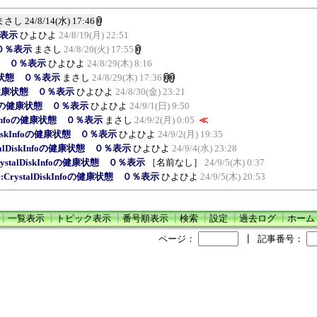
まさし
24/8/14(水) 17:46
％表示
ひよひよ
24/8/19(月) 22:51
態 ０％表示
まさし
24/8/20(火) 17:55
康状態 ０％表示
ひよひよ
24/8/29(木) 8:16
の健康状態 ０％表示
まさし
24/8/29(木) 17:36
nfoの健康状態 ０％表示
ひよひよ
24/8/30(金) 23:21
kInfoの健康状態 ０％表示
ひよひよ
24/9/1(日) 9:50
iskInfoの健康状態 ０％表示
まさし
24/9/2(月) 0:05
≪
alDiskInfoの健康状態 ０％表示
ひよひよ
24/9/2(月) 19:35
stalDiskInfoの健康状態 ０％表示
ひよひよ
24/9/4(水) 23:28
CrystalDiskInfoの健康状態 ０％表示
［名前なし］
24/9/5(木) 0:37
e:CrystalDiskInfoの健康状態 ０％表示
ひよひよ
24/9/5(木) 20:53
┃
一覧表示
┃
トピック表示
┃
番号順表示
┃
検索
┃
設定
┃
過去ログ
┃
ホーム
ページ：
┃
記事番号：