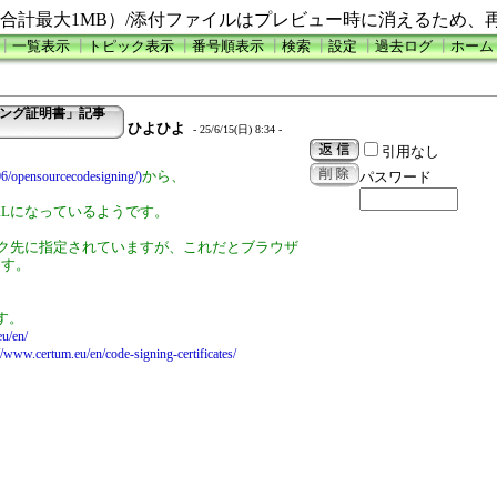
合計最大1MB）/添付ファイルはプレビュー時に消えるため、
┃
一覧表示
┃
トピック表示
┃
番号順表示
┃
検索
┃
設定
┃
過去ログ
┃
ホーム
ニング証明書」記事
ひよひよ
- 25/6/15(日) 8:34 -
引用なし
から、
/06/opensourcecodesigning/)
パスワード
、
URLになっているようです。
リンク先に指定されていますが、これだとブラウザ
ます。
す。
eu/en/
//www.certum.eu/en/code-signing-certificates/
。
。