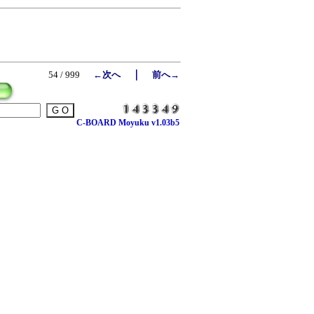
｜
54 / 999
←次へ
前へ→
C-BOARD Moyuku v1.03b5