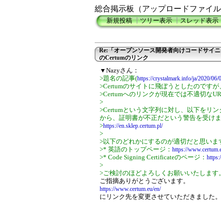
総合掲示板（アップロードファイル
新規投稿
┃
ツリー表示
┃
スレッド表示
Re:「オープンソース開発者向けコードサイ
のCertumのリンク
▼Nazyさん：
>題名の記事(
https://crystalmark.info/ja/2020/06
>Certumのサイトに飛ぼうとしたのですが
>Certumへのリンクが現在では不適切な
>
>Certumという文字列に対し、以下を
から、証明書が不正だという警告を受け
>
https://en.sklep.certum.pl/
>
>以下のどれかにするのが適切だと思いま
>* 英語のトップページ：
https://www.certum.
>* Code Signing Certificateのページ：
https:
>
>ご検討のほどよろしくお願いいたします
ご指摘ありがとうございます。
https://www.certum.eu/en/
にリンク先を変更させていただきました