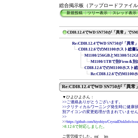
総合掲示板（アップロードファイル
新規投稿
┃
ツリー表示
┃
スレッド表示
CDI8.12.4でWD SN750が「異常」で
Re:CDI8.12.4でWD SN750が「
CDI8.12.6でのM1100ホスト
M1100/256GBとM1300/
M1100/1TBで別Firm
CDI8.12.6でのM1100
Re:CDI8.12.6でのM1
Re:CDI8.12.4でWD SN750が「異常
▼ひよひよさん：
>>ご連絡ありがとうございます。
>>クリティカルワーニング発生時に健康
別アイコンの変更処理が含まれていませ
>>
>>
https://github.com/hiyohiyo/CrystalDiskInfo/iss
>8.12.6で対応しました。
ご苦労様でした。m(_ _)m