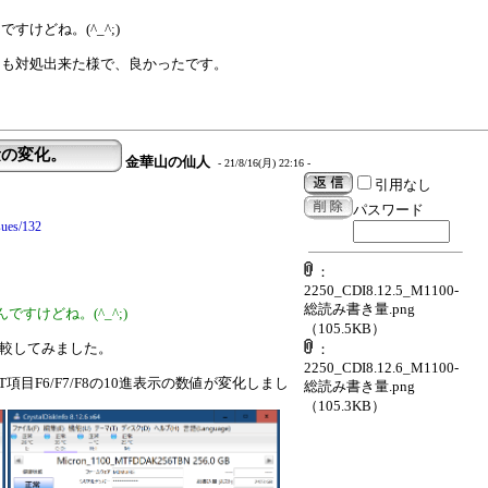
けどね。(^_^;)
けも対処出来た様で、良かったです。
込量の変化。
金華山の仙人
- 21/8/16(月) 22:16 -
引用なし
パスワード
sues/132
：
2250_CDI8.12.5_M1100-
総読み書き量.png
すけどね。(^_^;)
（105.5KB）
 と比較してみました。
：
2250_CDI8.12.6_M1100-
目F6/F7/F8の10進表示の数値が変化しまし
総読み書き量.png
（105.3KB）