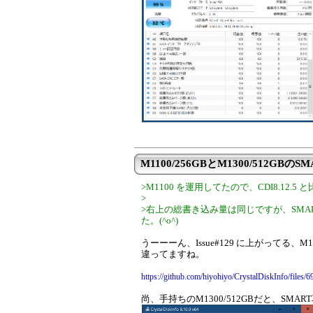
M1100/256GBとM1300/512GBのS
>M1100 を運用してたので、CDI8.12.
>
>右上の総書き込み量は同じですが、SMART
た。(^o^)
うーーーん、Issue#129 に上がってる、M1
違ってますね。
https://github.com/hiyohiyo/CrystalDiskInfo/files
尚、手持ちのM1300/512GBだと、SMAR