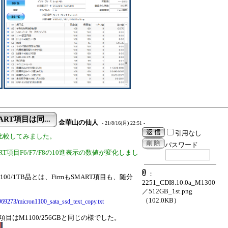
MART項目は同...
金華山の仙人
- 21/8/16(月) 22:51 -
引用なし
5 と比較してみました。
パスワード
項目F6/F7/F8の10進表示の数値が変化しまし
：
100/1TB品とは、FirmもSMART項目も、随分
2251_CDI8.10.0a_M1300
／512GB_1st.png
（102.0KB）
/6969273/micron1100_sata_ssd_text_copy.txt
T項目はM1100/256GBと同じの様でした。