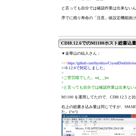
と言っても自分では確認作業は出来ないんです
序でに残り寿命の「注意」値設定機能抜
CDI8.12.6でのM1100ホスト総書
▼金華山の仙人さん：
>>>
https://github.com/hiyohiyo/CrystalDiskInfo/is
>>8.12.6で対応しました。
>
>ご苦労様でした。m(_ _)m
>
>と言っても自分では確認作業は出来ないんで
M1100 を運用してたので、CDI8.12.5
右上の総書き込み量は同じですが、SMART項
た。(^o^)