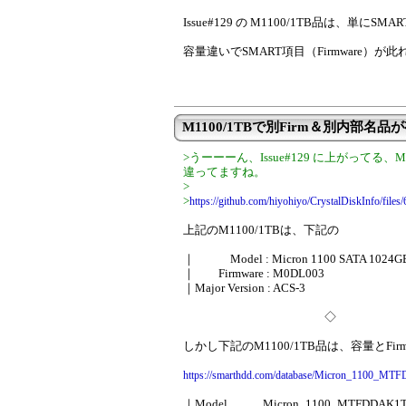
Issue#129 の M1100/1TB品は、単
容量違いでSMART項目（Firmware）が此れ
M1100/1TBで別Firm＆別内部名品
>うーーーん、Issue#129 に上がってる、M
違ってますね。
>
>
https://github.com/hiyohiyo/CrystalDiskInfo/file
上記のM1100/1TBは、下記の
｜ Model : Micron 1100 SATA 1024G
｜ Firmware : M0DL003
｜Major Version : ACS-3
◇
しかし下記のM1100/1TB品は、容量とFir
https://smarthdd.com/database/Micron_1100
｜Model Micron_1100_MTFDDAK1T