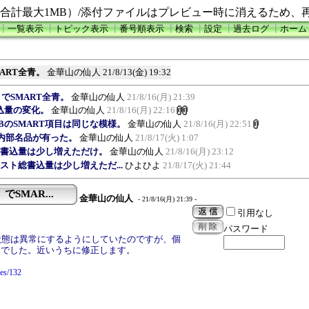
合計最大1MB）/添付ファイルはプレビュー時に消えるため、
┃
一覧表示
┃
トピック表示
┃
番号順表示
┃
検索
┃
設定
┃
過去ログ
┃
ホーム
SMART全青。
金華山の仙人
21/8/13(金) 19:32
異常」でSMART全青。
金華山の仙人
21/8/16(月) 21:39
総書込量の変化。
金華山の仙人
21/8/16(月) 22:16
512GBのSMART項目は同じな模様。
金華山の仙人
21/8/16(月) 22:51
＆別内部名品が有った。
金華山の仙人
21/8/17(火) 1:07
ホスト総書込量は少し増えただけ。
金華山の仙人
21/8/16(月) 23:12
100ホスト総書込量は少し増えただ...
ひよひよ
21/8/17(火) 21:44
」でSMAR...
金華山の仙人
- 21/8/16(月) 21:39 -
引用なし
パスワード
状態は異常にするようにしていたのですが、個
んでした。近いうちに修正します。
ues/132