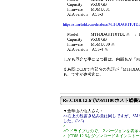
｜Capacity 953.8 GB
｜Firmware M0MU031
｜ATA version ACS-3
https://smarthdd.com/database/MTFDDAK1T0T
｜Model MTFDDAK1T0TDL ※ ← 
｜Capacity 953.8 GB
｜Firmware M5MU030 ※
｜ATA version ACS-4 ※
しかも厄介な事に２つ目は、内部名が「Micr
まあ既にCDIで内部名の先頭が「MTFDDA
も、ですが参考迄に。
Re:CDI8.12.6でのM1100ホスト総書
▼金華山の仙人さん：
>>右上の総書き込み量は同じですが、SMAR
した。(^o^)
>
>C:ドライブなので、２バージョンを表
>（CDI8.12.6をダウンロード＆インス