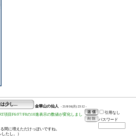
は少し...
金華山の仙人
- 21/8/16(月) 23:12 -
引用なし
項目F6/F7/F8の10進表示の数値が変化しまし
パスワード
する間に増えただけっぽいですね。
ールしたし。）