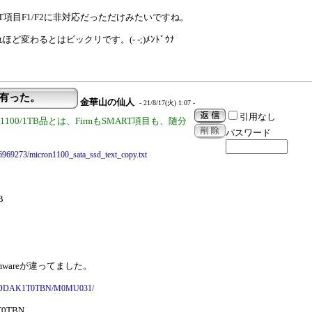
にSMART項目F1/F2に非対応だっただけみたいですね。
ほど変わるとはビックリです。(- -;)ﾒﾝﾄﾞｳﾅ
が有った。
金華山の仙人
- 21/8/17(火) 1:07 -
引用なし
1100/1TB品とは、FirmもSMART項目も、随分
パスワード
s/6969273/micron1100_sata_ssd_text_copy.txt
B
mwareが違ってました。
_MTFDDAK1T0TBN/M0MU031/
0TBN