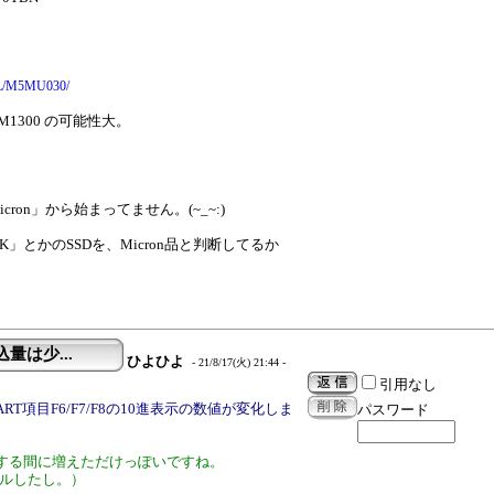
DL/M5MU030/
M1300 の可能性大。
on」から始まってません。(~_~:)
K」とかのSSDを、Micron品と判断してるか
込量は少...
ひよひよ
- 21/8/17(火) 21:44 -
引用なし
T項目F6/F7/F8の10進表示の数値が変化しま
パスワード
示する間に増えただけっぽいですね。
トールしたし。）