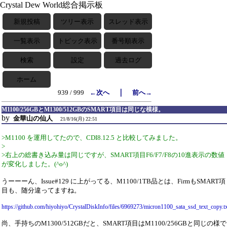
Crystal Dew World総合掲示板
新規投稿
ツリー表示
スレッド表示
一覧表示
トピック表示
番号順表示
検索
設定
過去ログ
ホーム
｜
939 / 999
←次へ
前へ→
M1100/256GBとM1300/512GBのSMART項目は同じな模様。
by
金華山の仙人
21/8/16(月) 22:51
>M1100 を運用してたので、CDI8.12.5 と比較してみました。
>
>右上の総書き込み量は同じですが、SMART項目F6/F7/F8の10進表示の数値
が変化しました。(^o^)
うーーーん、Issue#129 に上がってる、M1100/1TB品とは、FirmもSMART項
目も、随分違ってますね。
https://github.com/hiyohiyo/CrystalDiskInfo/files/6969273/micron1100_sata_ssd_text_copy.t
尚、手持ちのM1300/512GBだと、SMART項目はM1100/256GBと同じの様で