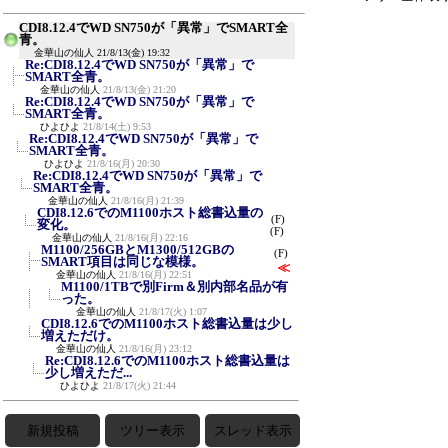
CDI8.12.4でWD SN750が「異常」でSMART全
青。
金華山の仙人
21/8/13(金) 19:32
Re:CDI8.12.4でWD SN750が「異常」で
SMART全青。
金華山の仙人
21/8/13(金) 21:20
Re:CDI8.12.4でWD SN750が「異常」で
SMART全青。
ひよひよ
21/8/14(土) 9:53
Re:CDI8.12.4でWD SN750が「異常」で
SMART全青。
ひよひよ
21/8/16(月) 20:30
Re:CDI8.12.4でWD SN750が「異常」で
SMART全青。
金華山の仙人
21/8/16(月) 21:39
CDI8.12.6でのM1100ホスト総書込量の
(F)
変化。
(F)
金華山の仙人
21/8/16(月) 22:16
M1100/256GBとM1300/512GBの
(F)
SMART項目は同じな模様。
≪
金華山の仙人
21/8/16(月) 22:51
M1100/1TBで別Firm＆別内部名品が有
った。
金華山の仙人
21/8/17(火) 1:07
CDI8.12.6でのM1100ホスト総書込量は少し
増えただけ。
金華山の仙人
21/8/16(月) 23:12
Re:CDI8.12.6でのM1100ホスト総書込量は
少し増えただ...
ひよひよ
21/8/17(火) 21:44
新規投稿
ツリー表示
スレッド表示