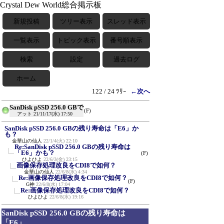
Crystal Dew World総合掲示板
新規投稿
ツリー表示
スレッド表示
一覧表示
トピック表示
番号順表示
検索
設定
過去ログ
ホーム
122 / 24 ﾂﾘｰ
←次へ
SanDisk pSSD 256.0 GBで
(F)
アット
21/11/17(水) 17:50
SanDisk pSSD 256.0 GBの残り寿命は「E6」か
も？
金華山の仙人
22/1/4(火) 22:10
Re:SanDisk pSSD 256.0 GBの残り寿命は
「E6」かも？
(F)
ひよひよ
22/6/3(金) 23:15
画像保存処理改良をCDI8で如何？
金華山の仙人
22/6/8(水) 4:34
Re:画像保存処理改良をCDI8で如何？
(F)
G神
22/6/8(水) 17:04
Re:画像保存処理改良をCDI8で如何？
ひよひよ
22/6/8(水) 19:16
SanDisk pSSD 256.0 GBの残り寿命は
「E6」...