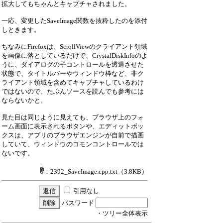
拡大してもちゃんとキャプチャされました。
一応、変更したSaveImage関数を抜粋したのを添付
しときます。
ちなみにFirefoxは、ScrollViewのクライアント領域
を画像に落としているだけで、CrystalDiskInfoのよ
うに、ダイアログの子コントロールを透過させた
状態で、タイトルバーやウィンドウ枠など、非ク
ライアント領域を含めてキャプチャしているわけ
ではないので、たぶんソースを読んでも参考には
ならないかと。
見た目は同じように見えても、ブラウザ上のフォ
ーム画面に表示されるボタンや、エディットボッ
クスは、アプリのブラウザエンジンが自前で描画
していて、ウィンドウのコモンコントロールでは
ないです。
：2392_SaveImage.cpp.txt
（3.8KB）
引用なし
パスワード
・ツリー全体表示