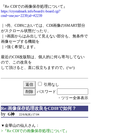
『Re:CDIでの画像保存処理について』
https://crystalmark.info/board/c-board.cgi?
cmd=one;no=2239;id=#2239
｜>尚、CDI9においては、CDI画像のSMART部分
がスクロール状態だったり、
｜>画面からはみ出して見えない部分も、無条件で
画像セーブする機能を
｜>強く希望します。
最近のCDI改版類は、個人的に何ら寄与してない
ので、この改良を
して頂けると、直に役立ちますので。(^o^)
引用なし
パスワード
・ツリー全体表示
Re:画像保存処理改良をCDI8で如何？
by
G神
22/6/8(水) 17:04
▼金華山の仙人さん：
>『Re:CDIでの画像保存処理について』