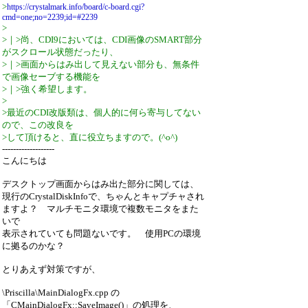
>
https://crystalmark.info/board/c-board.cgi?
cmd=one;no=2239;id=#2239
>
>｜>尚、CDI9においては、CDI画像のSMART部分
がスクロール状態だったり、
>｜>画面からはみ出して見えない部分も、無条件
で画像セーブする機能を
>｜>強く希望します。
>
>最近のCDI改版類は、個人的に何ら寄与してない
ので、この改良を
>して頂けると、直に役立ちますので。(^o^)
-------------------
こんにちは
デスクトップ画面からはみ出た部分に関しては、
現行のCrystalDiskInfoで、ちゃんとキャプチャされ
ますよ？ マルチモニタ環境で複数モニタをまた
いで
表示されていても問題ないです。 使用PCの環境
に拠るのかな？
とりあえず対策ですが、
\Priscilla\MainDialogFx.cpp の
「CMainDialogFx::SaveImage()」の処理を、