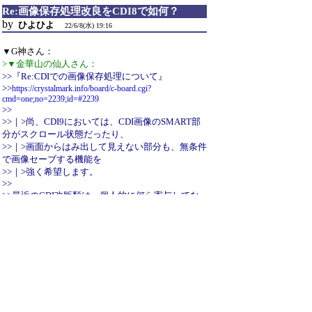
Re:画像保存処理改良をCDI8で如何？
by
ひよひよ
22/6/8(水) 19:16
▼G神さん：
>▼金華山の仙人さん：
>>『Re:CDIでの画像保存処理について』
>>
https://crystalmark.info/board/c-board.cgi?
cmd=one;no=2239;id=#2239
>>
>>｜>尚、CDI9においては、CDI画像のSMART部
分がスクロール状態だったり、
>>｜>画面からはみ出して見えない部分も、無条件
で画像セーブする機能を
>>｜>強く希望します。
>>
>>最近のCDI改版類は、個人的に何ら寄与してな
いので、この改良を
>>して頂けると、直に役立ちますので。(^o^)
>-------------------
>こんにちは
>
>デスクトップ画面からはみ出た部分に関しては、
現行のCrystalDiskInfoで、ちゃんとキャプチャされ
ますよ？ マルチモニタ環境で複数モニタをまた
いで