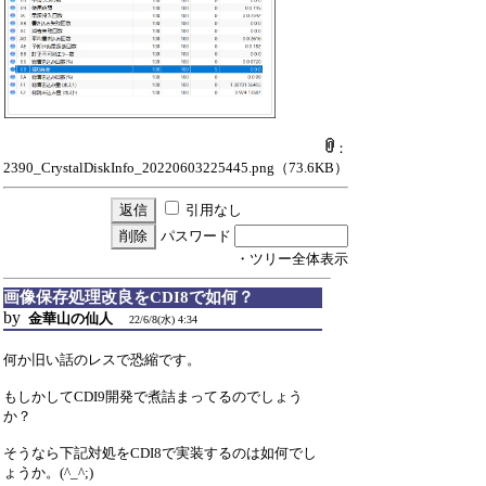
：
2390_CrystalDiskInfo_20220603225445.png
（73.6KB）
引用なし
パスワード
・ツリー全体表示
画像保存処理改良をCDI8で如何？
by
金華山の仙人
22/6/8(水) 4:34
何か旧い話のレスで恐縮です。
もしかしてCDI9開発で煮詰まってるのでしょう
か？
そうなら下記対処をCDI8で実装するのは如何でし
ょうか。(^_^;)