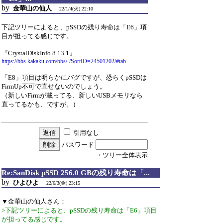
by
金華山の仙人
22/1/4(火) 22:10
下記ツリーによると、pSSDの残り寿命は「E6」項
目が担ってる感じです。
『CrystalDiskInfo 8.13.1』
https://bbs.kakaku.com/bbs/-/SortID=24501202/#tab
「E8」項目は明らかにバグですが、恐らくpSSDは
FirmUp不可で直せないのでしょう。
（新しいFirmが載ってる、新しいUSBメモリなら
直ってるかも、ですが。）
引用なし
パスワード
・ツリー全体表示
Re:SanDisk pSSD 256.0 GBの残り寿命は「...
by
ひよひよ
22/6/3(金) 23:15
▼金華山の仙人さん：
>下記ツリーによると、pSSDの残り寿命は「E6」項目
が担ってる感じです。