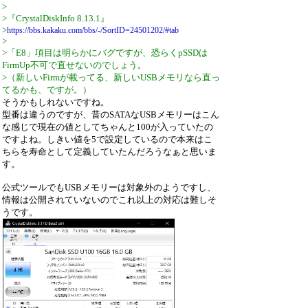
>
>『CrystalDiskInfo 8.13.1』
>
https://bbs.kakaku.com/bbs/-/SortID=24501202/#tab
>
>「E8」項目は明らかにバグですが、恐らくpSSDは
FirmUp不可で直せないのでしょう。
>（新しいFirmが載ってる、新しいUSBメモリなら直っ
てるかも、ですが。）
そうかもしれないですね。
型番は違うのですが、昔のSATAなUSBメモリーはこん
な感じで現在の値としてちゃんと100が入っていたの
ですよね。しきい値を5で設定しているので本来はこ
ちらを寿命として定義していたんだろうなぁと思いま
す。
公式ツールでもUSBメモリーは対象外のようですし、
情報は公開されていないのでこれ以上の対応は難しそ
うです。