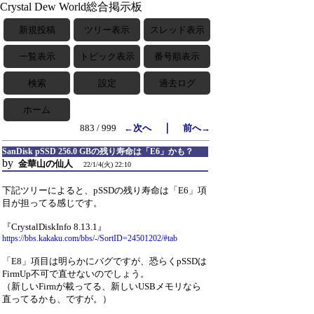
Crystal Dew World総合掲示板
新規投稿
ツリー表示
スレッド表示
一覧表示
トピック表示
番号順表示
検索
設定
過去ログ
ホーム
｜
883 / 999
←次へ
前へ→
SanDisk pSSD 256.0 GBの残り寿命は「E6」かも？
by
金華山の仙人
22/1/4(火) 22:10
下記ツリーによると、pSSDの残り寿命は「E6」項
目が担ってる感じです。
『CrystalDiskInfo 8.13.1』
https://bbs.kakaku.com/bbs/-/SortID=24501202/#tab
「E8」項目は明らかにバグですが、恐らくpSSDは
FirmUp不可で直せないのでしょう。
（新しいFirmが載ってる、新しいUSBメモリなら
直ってるかも、ですが。）