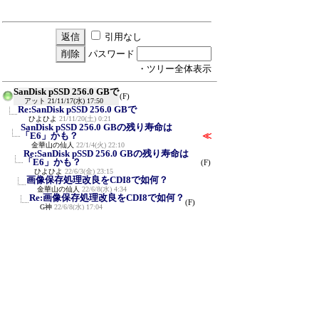
引用なし
パスワード
・ツリー全体表示
SanDisk pSSD 256.0 GBで
(F)
アット
21/11/17(水) 17:50
Re:SanDisk pSSD 256.0 GBで
ひよひよ
21/11/20(土) 0:21
SanDisk pSSD 256.0 GBの残り寿命は
「E6」かも？
≪
金華山の仙人
22/1/4(火) 22:10
Re:SanDisk pSSD 256.0 GBの残り寿命は
「E6」かも？
(F)
ひよひよ
22/6/3(金) 23:15
画像保存処理改良をCDI8で如何？
金華山の仙人
22/6/8(水) 4:34
Re:画像保存処理改良をCDI8で如何？
(F)
G神
22/6/8(水) 17:04
Re:画像保存処理改良をCDI8で如何？
ひよひよ
22/6/8(水) 19:16
新規投稿
ツリー表示
スレッド表示
一覧表示
トピック表示
番号順表示
検索
設定
過去ログ