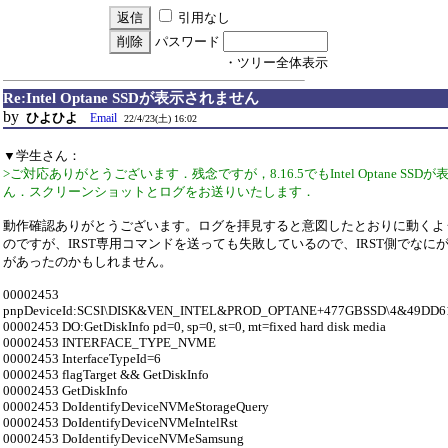
引用なし
パスワード
・ツリー全体表示
Re:Intel Optane SSDが表示されません
by
ひよひよ
Email
22/4/23(土) 16:02
▼学生さん：
>ご対応ありがとうございます．残念ですが，8.16.5でもIntel Optane SSD
ん．スクリーンショットとログをお送りいたします．
動作確認ありがとうございます。ログを拝見すると意図したとおりに動くよ
のですが、IRST専用コマンドを送っても失敗しているので、IRST側でなに
があったのかもしれません。
00002453
pnpDeviceId:SCSI\DISK&VEN_INTEL&PROD_OPTANE+477GBSSD\4&49DD6
00002453 DO:GetDiskInfo pd=0, sp=0, st=0, mt=fixed hard disk media
00002453 INTERFACE_TYPE_NVME
00002453 InterfaceTypeId=6
00002453 flagTarget && GetDiskInfo
00002453 GetDiskInfo
00002453 DoIdentifyDeviceNVMeStorageQuery
00002453 DoIdentifyDeviceNVMeIntelRst
00002453 DoIdentifyDeviceNVMeSamsung