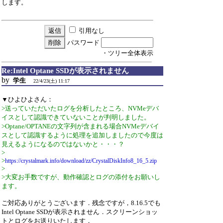
します。
引用なし
パスワード
・ツリー全体表示
Re:Intel Optane SSDが表示されません
by
学生
22/4/23(土) 11:17
▼ひよひよさん：
>送っていただいたログを分析したところ、NVMeデバ
イスとして認識できていないことが判明しました。
>Optane/OPTANEの文字列が含まれる場合NVMeデバイ
スとして認識するように処理を追加しましたので今度は
見えるようになるのではないかと・・・？
>
>
https://crystalmark.info/download/zz/CrystalDiskInfo8_16_5.zip
>
>大変お手数ですが、動作確認とログの添付をお願いし
ます。
ご対応ありがとうございます．残念ですが，8.16.5でも
Intel Optane SSDが表示されません．スクリーンショッ
トとログをお送りいたします．