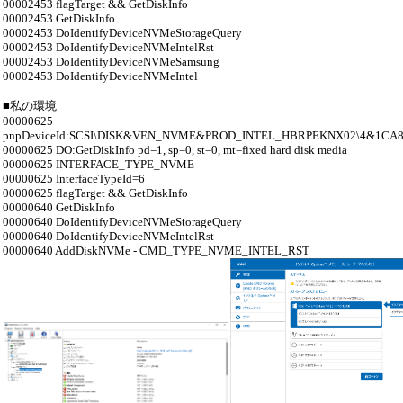
00002453 flagTarget && GetDiskInfo
00002453 GetDiskInfo
00002453 DoIdentifyDeviceNVMeStorageQuery
00002453 DoIdentifyDeviceNVMeIntelRst
00002453 DoIdentifyDeviceNVMeSamsung
00002453 DoIdentifyDeviceNVMeIntel
■私の環境
00000625
pnpDeviceId:SCSI\DISK&VEN_NVME&PROD_INTEL_HBRPEKNX02\4&1CA
00000625 DO:GetDiskInfo pd=1, sp=0, st=0, mt=fixed hard disk media
00000625 INTERFACE_TYPE_NVME
00000625 InterfaceTypeId=6
00000625 flagTarget && GetDiskInfo
00000640 GetDiskInfo
00000640 DoIdentifyDeviceNVMeStorageQuery
00000640 DoIdentifyDeviceNVMeIntelRst
00000640 AddDiskNVMe - CMD_TYPE_NVME_INTEL_RST