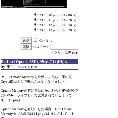
：2370_10.png
（217.8KB）
：2370_11.png
（212.7KB）
：2370_12.png
（240.5KB）
：2370_13.png
（378.2KB）
引用なし
パスワード
・ツリー全体表示
Re:Intel Optane SSDが表示されません
by
学生
22/4/24(日) 19:33
そしてOptane Memoryを有効にしたら，案の定
CrystalDiskInfoで表示されなくなりました．
Optane Memoryの有効無効にかかわらずHWiNFOで
はNVMeドライブとして認識されているようで
す．(15.png)
Optane Memoryを有効にした場合，Intel Optane
Memoryタブの表示は14.pngのように示していま