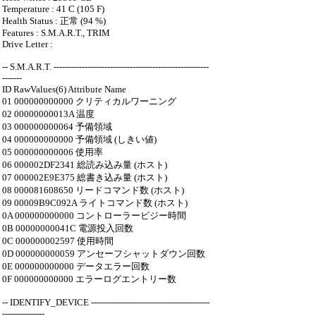
Temperature : 41 C (105 F)
Health Status : 正常 (94 %)
Features : S.M.A.R.T., TRIM
Drive Letter :
-- S.M.A.R.T. -------------------------------------------------------
-------
ID RawValues(6) Attribute Name
01 000000000000 クリティカルワーニング
02 00000000013A 温度
03 000000000064 予備領域
04 000000000000 予備領域 (しきい値)
05 000000000006 使用率
06 000002DF2341 総読み込み量 (ホスト)
07 000002E9E375 総書き込み量 (ホスト)
08 000081608650 リードコマンド数 (ホスト)
09 00009B9C092A ライトコマンド数 (ホスト)
0A 000000000000 コントローラービジー時間
0B 00000000041C 電源投入回数
0C 000000002597 使用時間
0D 000000000059 アンセーフシャットダウン回数
0E 000000000000 データエラー回数
0F 000000000000 エラーログエントリー数
-- IDENTIFY_DEVICE ------------------------------------------
---------------