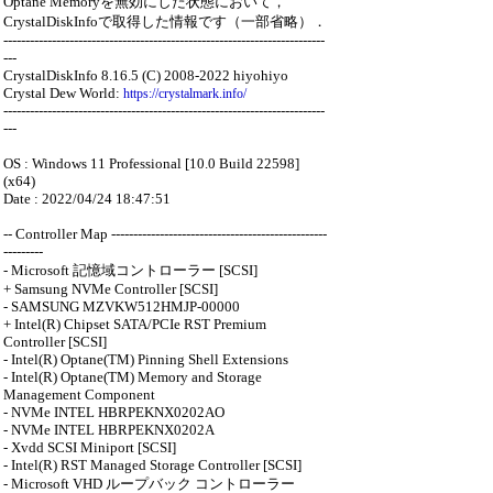
Optane Memoryを無効にした状態において，
CrystalDiskInfoで取得した情報です（一部省略）．
-------------------------------------------------------------------------
---
CrystalDiskInfo 8.16.5 (C) 2008-2022 hiyohiyo
Crystal Dew World:
https://crystalmark.info/
-------------------------------------------------------------------------
---
OS : Windows 11 Professional [10.0 Build 22598]
(x64)
Date : 2022/04/24 18:47:51
-- Controller Map -------------------------------------------------
---------
- Microsoft 記憶域コントローラー [SCSI]
+ Samsung NVMe Controller [SCSI]
- SAMSUNG MZVKW512HMJP-00000
+ Intel(R) Chipset SATA/PCIe RST Premium
Controller [SCSI]
- Intel(R) Optane(TM) Pinning Shell Extensions
- Intel(R) Optane(TM) Memory and Storage
Management Component
- NVMe INTEL HBRPEKNX0202AO
- NVMe INTEL HBRPEKNX0202A
- Xvdd SCSI Miniport [SCSI]
- Intel(R) RST Managed Storage Controller [SCSI]
- Microsoft VHD ループバック コントローラー