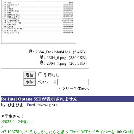
：2364_DiskInfo64.log
（6.4KB）
：2364_6.png
（339.0KB）
：2364_7.png
（205.3KB）
引用なし
パスワード
・ツリー全体表示
Re:Intel Optane SSDが表示されません
by
ひよひよ
Email
22/4/24(日) 14:01
▼学生さん：
>2022-04-24補足：
>
>i7-10875Hなので,もしかしたらと思ってIntel RSTのドライバーを10th Gen