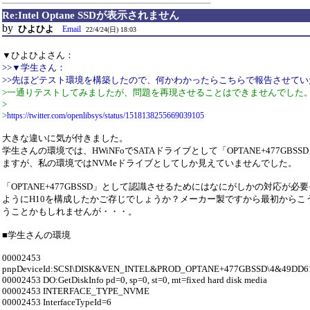
Re:Intel Optane SSDが表示されません
by
ひよひよ
Email
22/4/24(日) 18:03
▼ひよひよさん：
>>▼学生さん：
>>先ほどテスト環境を構築したので、何かわかったらこちらで報告させてい
>一通りテストしてみましたが、問題を再現させることはできませんでした
>
>
https://twitter.com/openlibsys/status/1518138255669039105
大きな違いに気が付きました。
学生さんの環境では、HWiNFoでSATAドライブとして「OPTANE+477GBS
ますが、私の環境ではNVMeドライブとしてしか見えていませんでした。
「OPTANE+477GBSSD」として認識させるためにはなにがしかの対応が必
ようにH10を構成したかご存じでしょうか？メーカー製ですから最初からこ
うことかもしれませんが・・・。
■学生さんの環境
00002453
pnpDeviceId:SCSI\DISK&VEN_INTEL&PROD_OPTANE+477GBSSD\4&49DD6
00002453 DO:GetDiskInfo pd=0, sp=0, st=0, mt=fixed hard disk media
00002453 INTERFACE_TYPE_NVME
00002453 InterfaceTypeId=6