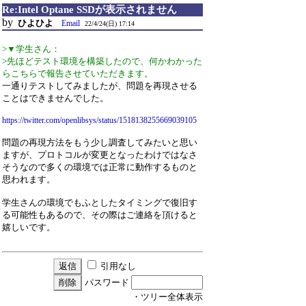
Re:Intel Optane SSDが表示されません
by
ひよひよ
Email
22/4/24(日) 17:14
>▼学生さん：
>先ほどテスト環境を構築したので、何かわかった
らこちらで報告させていただきます。
一通りテストしてみましたが、問題を再現させる
ことはできませんでした。
https://twitter.com/openlibsys/status/1518138255669039105
問題の再現方法をもう少し調査してみたいと思い
ますが、プロトコルが変更となったわけではなさ
そうなので多くの環境では正常に動作するものと
思われます。
学生さんの環境でもふとしたタイミングで復旧す
る可能性もあるので、その際はご連絡を頂けると
嬉しいです。
引用なし
パスワード
・ツリー全体表示