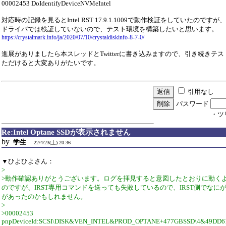
00002453 DoIdentifyDeviceNVMeIntel
対応時の記録を見るとIntel RST 17.9.1.1009で動作検証をしていたのです
ドライバでは検証していないので、テスト環境を構築したいと思います。
https://crystalmark.info/ja/2020/07/10/crystaldiskinfo-8-7-0/
進展がありましたら本スレッドとTwitterに書き込みますので、引き続きテ
ただけると大変ありがたいです。
引用なし
パスワード
・ツ
Re:Intel Optane SSDが表示されません
by
学生
22/4/23(土) 20:36
▼ひよひよさん：
>
>動作確認ありがとうございます。ログを拝見すると意図したとおりに動く
のですが、IRST専用コマンドを送っても失敗しているので、IRST側でなに
があったのかもしれません。
>
>00002453
pnpDeviceId:SCSI\DISK&VEN_INTEL&PROD_OPTANE+477GBSSD\4&49DD6