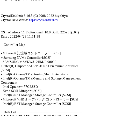
----------------------------------------------------------------------------
CrystalDiskInfo 8.16.5 (C) 2008-2022 hiyohiyo
Crystal Dew World:
https://crystalmark.info/
----------------------------------------------------------------------------
OS : Windows 11 Professional [10.0 Build 22598] (x64)
Date : 2022/04/23 11:11:38
-- Controller Map --------------------------------------------------------
--
- Microsoft 記憶域コントローラー [SCSI]
+ Samsung NVMe Controller [SCSI]
- SAMSUNG MZVKW512HMJP-00000
+ Intel(R) Chipset SATA/PCIe RST Premium Controller
[SCSI]
- Intel(R) Optane(TM) Pinning Shell Extensions
- Intel(R) Optane(TM) Memory and Storage Management
Component
- Intel Optane+477GBSSD
- Xvdd SCSI Miniport [SCSI]
- Intel(R) RST Managed Storage Controller [SCSI]
- Microsoft VHD ループバック コントローラー [SCSI]
- Intel(R) RST Managed Storage Controller [SCSI]
-- Disk List ---------------------------------------------------------------