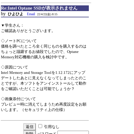
Re:Intel Optane SSDが表示されません
by
ひよひよ
Email
22/4/22(金) 8:15
▼学生さん：
ご確認ありがとうございます。
◇ノートPCについて
価格を調べたところ全く同じものを購入するのは
ちょっと躊躇するお値段でしたので、Optane
Memory対応機種の購入を検討中です。
◇原因について
Intel Memory and Storage Toolを1.12.172にアップ
デートしたあとに見えなくなってしまったとのこ
とですが、本ソフトをアンインストールして動作
をご確認いただくことは可能でしょうか？
◇画像添付について
プレビュー時に消えてしまうため再度設定をお願
いします。（セキュリティ上の仕様）
引用なし
パスワード