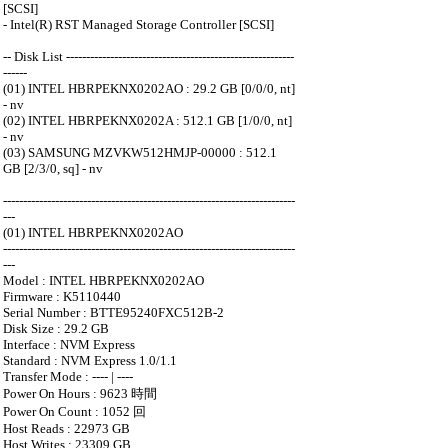
[SCSI]
- Intel(R) RST Managed Storage Controller [SCSI]
-- Disk List ---------------------------------------------------------
------
(01) INTEL HBRPEKNX0202AO : 29.2 GB [0/0/0, nt]
- nv
(02) INTEL HBRPEKNX0202A : 512.1 GB [1/0/0, nt]
- nv
(03) SAMSUNG MZVKW512HMJP-00000 : 512.1
GB [2/3/0, sq] - nv
-------------------------------------------------------------------------
---
(01) INTEL HBRPEKNX0202AO
-------------------------------------------------------------------------
---
Model : INTEL HBRPEKNX0202AO
Firmware : K5110440
Serial Number : BTTE95240FXC512B-2
Disk Size : 29.2 GB
Interface : NVM Express
Standard : NVM Express 1.0/1.1
Transfer Mode : ---- | ----
Power On Hours : 9623 時間
Power On Count : 1052 回
Host Reads : 22973 GB
Host Writes : 23309 GB