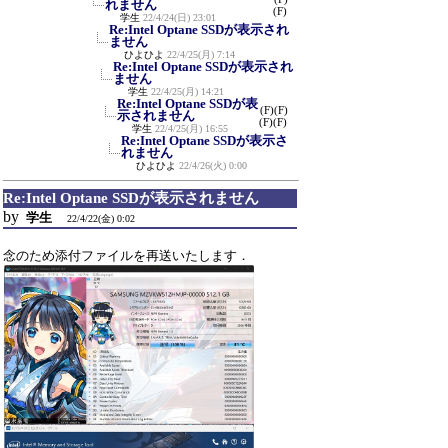
れません
(F)
学生
22/4/24(日) 23:01
Re:Intel Optane SSDが表示され
ません
ひよひよ
22/4/25(月) 7:14
Re:Intel Optane SSDが表示され
ません
学生
22/4/25(月) 14:21
Re:Intel Optane SSDが表
(F)
(F)
示されません
(F)
(F)
学生
22/4/25(月) 16:55
Re:Intel Optane SSDが表示さ
れません
ひよひよ
22/4/26(火) 0:00
Re:Intel Optane SSDが表示されません
by
学生
22/4/22(金) 0:02
念のため添付ファイルを再送いたします．