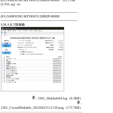
(01) SAMSUNG MZVKW512HMJP-00000 : 512.1 GB
[1/3/0, sq] - nv
----------------------------------------------------------------------------
(01) SAMSUNG MZVKW512HMJP-00000
----------------------------------------------------------------------------
S.M.A.R.T情報略
：2361_DiskInfo64.log
（6.3KB）
：
2361_CrystalDiskInfo_20220423111130.png
（173.7KB）