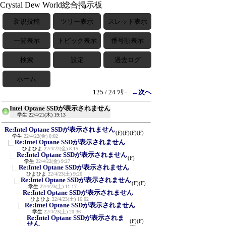
Crystal Dew World総合掲示板
新規投稿
ツリー表示
スレッド表示
一覧表示
トピック表示
番号順表示
検索
設定
過去ログ
ホーム
125 / 24 ﾂﾘｰ
←次へ
Intel Optane SSDが表示されません
学生
22/4/21(木) 19:13
Re:Intel Optane SSDが表示されません
(F)
(F)
(F)
(F)
学生
22/4/22(金) 0:02
Re:Intel Optane SSDが表示されません
ひよひよ
22/4/22(金) 8:15
Re:Intel Optane SSDが表示されません
(F)
学生
22/4/22(金) 9:27
Re:Intel Optane SSDが表示されません
ひよひよ
22/4/23(土) 9:26
Re:Intel Optane SSDが表示されません
(F)
(F)
学生
22/4/23(土) 11:17
Re:Intel Optane SSDが表示されません
ひよひよ
22/4/23(土) 16:02
Re:Intel Optane SSDが表示されません
学生
22/4/23(土) 20:36
Re:Intel Optane SSDが表示されま
(F)
(F)
せん