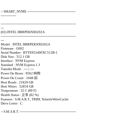
-- SMART_NVME -----------------------------------------------
---------------
-------------------------------------------------------------------------
---
(02) INTEL HBRPEKNX0202A
-------------------------------------------------------------------------
---
Model : INTEL HBRPEKNX0202A
Firmware : G002
Serial Number : BTTE95240FXC512B-1
Disk Size : 512.1 GB
Interface : NVM Express
Standard : NVM Express 1.3
Transfer Mode : ---- | ----
Power On Hours : 9562 時間
Power On Count : 1048 回
Host Reads : 21829 GB
Host Writes : 52854 GB
Temperature : 32 C (89 F)
Health Status : 正常 (82 %)
Features : S.M.A.R.T., TRIM, VolatileWriteCache
Drive Letter : C:
-- S.M.A.R.T. -------------------------------------------------------