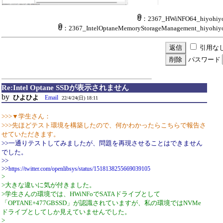
：2367_HWiNFO64_hiyohiyo
：2367_IntelOptaneMemoryStorageManagement_hiyohiy
引用な
パスワード
Re:Intel Optane SSDが表示されません
by
ひよひよ
Email
22/4/24(日) 18:11
>>>▼学生さん：
>>>先ほどテスト環境を構築したので、何かわかったらこちらで報告さ
せていただきます。
>>一通りテストしてみましたが、問題を再現させることはできません
でした。
>>
>>
https://twitter.com/openlibsys/status/1518138255669039105
>
>大きな違いに気が付きました。
>学生さんの環境では、HWiNFoでSATAドライブとして
「OPTANE+477GBSSD」が認識されていますが、私の環境ではNVMe
ドライブとしてしか見えていませんでした。
>