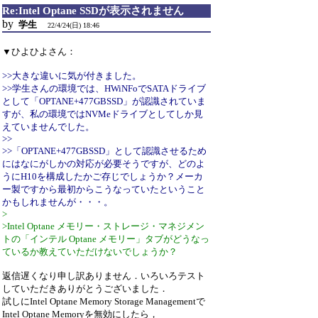
Re:Intel Optane SSDが表示されません
by
学生
22/4/24(日) 18:46
▼ひよひよさん：
>>大きな違いに気が付きました。
>>学生さんの環境では、HWiNFoでSATAドライブ
として「OPTANE+477GBSSD」が認識されていま
すが、私の環境ではNVMeドライブとしてしか見
えていませんでした。
>>
>>「OPTANE+477GBSSD」として認識させるため
にはなにがしかの対応が必要そうですが、どのよ
うにH10を構成したかご存じでしょうか？メーカ
ー製ですから最初からこうなっていたということ
かもしれませんが・・・。
>
>Intel Optane メモリー・ストレージ・マネジメン
トの「インテル Optane メモリー」タブがどうなっ
ているか教えていただけないでしょうか？
返信遅くなり申し訳ありません．いろいろテスト
していただきありがとうございました．
試しにIntel Optane Memory Storage Managementで
Intel Optane Memoryを無効にしたら，