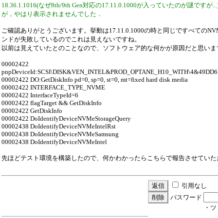
18.36.1.1016(なぜ8th/9th Gen対応の17.11.0.1000が入っていたのが謎ですが
が，やはり表示されませんでした．
ご確認ありがとうございます。挙動は17.11.0.1000の時と同じですべてのN
ンドが失敗しているのでこれは見えないですね。
以前は見えていたとのことなので、ソフトウェア的な何かが原因だと思いま
00002422
pnpDeviceId:SCSI\DISK&VEN_INTEL&PROD_OPTANE_H10_WITH\4&49DD
00002422 DO:GetDiskInfo pd=0, sp=0, st=0, mt=fixed hard disk media
00002422 INTERFACE_TYPE_NVME
00002422 InterfaceTypeId=6
00002422 flagTarget && GetDiskInfo
00002422 GetDiskInfo
00002422 DoIdentifyDeviceNVMeStorageQuery
00002438 DoIdentifyDeviceNVMeIntelRst
00002438 DoIdentifyDeviceNVMeSamsung
00002438 DoIdentifyDeviceNVMeIntel
先ほどテスト環境を構築したので、何かわかったらこちらで報告させていた
引用なし
パスワード
・ツ