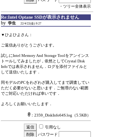
・ツリー全体表示
Re:Intel Optane SSDが表示されません
by
学生
22/4/22(金) 9:27
▼ひよひよさん：
ご返信ありがとうございます。
試しにIntel Memory And Storage Toolをアンインス
トールしてみましたが，依然としてCrystal Disk
Infoでは表示されません．ログを添付ファイルと
して送信いたします．
同モデルのPCをわざわざ購入してまで調査してい
ただく必要がないと思います．ご無理のない範囲
でご対応いただければ幸いです．
よろしくお願いいたします．
：2359_DiskInfo64S.log
（5.5KB）
引用なし
パスワード