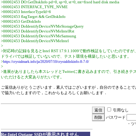
>00002453 DO:GetDiskInfo pd=0, sp=0, st=0, mt=fixed hard disk media
>00002453 INTERFACE_TYPE_NVME
>00002453 InterfaceTypeId=6
>00002453 flagTarget && GetDiskInfo
>00002453 GetDiskInfo
>00002453 DoIdentifyDeviceNVMeStorageQuery
>00002453 DoIdentifyDeviceNVMeIntelRst
>00002453 DoIdentifyDeviceNVMeSamsung
>00002453 DoIdentifyDeviceNVMeIntel
>
>対応時の記録を見るとIntel RST 17.9.1.1009で動作検証をしていたので
ドライバでは検証していないので、テスト環境を構築したいと思います。
>
https://crystalmark.info/ja/2020/07/10/crystaldiskinfo-8-7-0/
>
>進展がありましたら本スレッドとTwitterに書き込みますので、引き続きテ
いただけると大変ありがたいです。
ご返信ありがとうございます．素人ではございますが，自分のできることで
で協力いたしますので，これからもよろしくお願いします．
引用なし
パスワード
・ツ
Re:Intel Optane SSDが表示されません