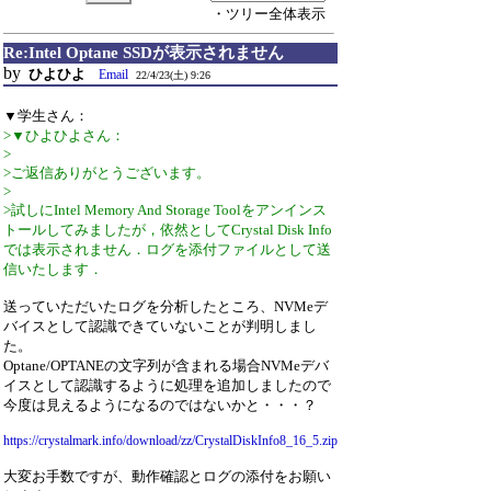
・ツリー全体表示
Re:Intel Optane SSDが表示されません
by
ひよひよ
Email
22/4/23(土) 9:26
▼学生さん：
>▼ひよひよさん：
>
>ご返信ありがとうございます。
>
>試しにIntel Memory And Storage Toolをアンインス
トールしてみましたが，依然としてCrystal Disk Info
では表示されません．ログを添付ファイルとして送
信いたします．
送っていただいたログを分析したところ、NVMeデ
バイスとして認識できていないことが判明しまし
た。
Optane/OPTANEの文字列が含まれる場合NVMeデバ
イスとして認識するように処理を追加しましたので
今度は見えるようになるのではないかと・・・？
https://crystalmark.info/download/zz/CrystalDiskInfo8_16_5.zip
大変お手数ですが、動作確認とログの添付をお願い