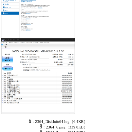
：2364_DiskInfo64.log
（6.4KB）
：2364_6.png
（339.0KB）