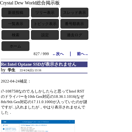
Crystal Dew World総合掲示板
新規投稿
ツリー表示
スレッド表示
一覧表示
トピック表示
番号順表示
検索
設定
過去ログ
ホーム
｜
827 / 999
←次へ
前へ→
Re:Intel Optane SSDが表示されません
by
学生
22/4/24(日) 13:16
2022-04-24補足：
i7-10875Hなので,もしかしたらと思ってIntel RST
のドライバーを10th Gen対応の18.36.1.1016(なぜ
8th/9th Gen対応の17.11.0.1000が入っていたのが謎
ですが...)入れましたが，やはり表示されませんで
した．