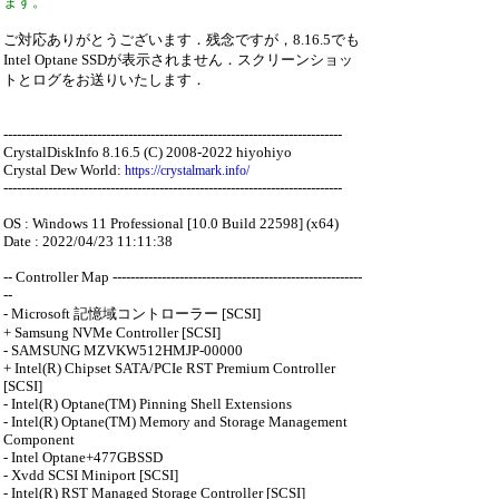
ます。
ご対応ありがとうございます．残念ですが，8.16.5でも
Intel Optane SSDが表示されません．スクリーンショッ
トとログをお送りいたします．
----------------------------------------------------------------------------
CrystalDiskInfo 8.16.5 (C) 2008-2022 hiyohiyo
Crystal Dew World:
https://crystalmark.info/
----------------------------------------------------------------------------
OS : Windows 11 Professional [10.0 Build 22598] (x64)
Date : 2022/04/23 11:11:38
-- Controller Map --------------------------------------------------------
--
- Microsoft 記憶域コントローラー [SCSI]
+ Samsung NVMe Controller [SCSI]
- SAMSUNG MZVKW512HMJP-00000
+ Intel(R) Chipset SATA/PCIe RST Premium Controller
[SCSI]
- Intel(R) Optane(TM) Pinning Shell Extensions
- Intel(R) Optane(TM) Memory and Storage Management
Component
- Intel Optane+477GBSSD
- Xvdd SCSI Miniport [SCSI]
- Intel(R) RST Managed Storage Controller [SCSI]