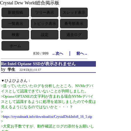
Crystal Dew World総合掲示板
新規投稿
ツリー表示
スレッド表示
一覧表示
トピック表示
番号順表示
検索
設定
過去ログ
ホーム
｜
830 / 999
←次へ
前へ→
Re:Intel Optane SSDが表示されません
by
学生
22/4/23(土) 11:17
▼ひよひよさん：
>送っていただいたログを分析したところ、NVMeデバ
イスとして認識できていないことが判明しました。
>Optane/OPTANEの文字列が含まれる場合NVMeデバイ
スとして認識するように処理を追加しましたので今度は
見えるようになるのではないかと・・・？
>
>
https://crystalmark.info/download/zz/CrystalDiskInfo8_16_5.zip
>
>大変お手数ですが、動作確認とログの添付をお願いし