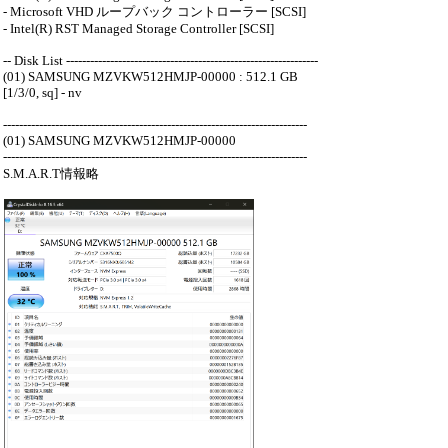
- Microsoft VHD ループバック コントローラー [SCSI]
- Intel(R) RST Managed Storage Controller [SCSI]
-- Disk List ---------------------------------------------------------------
(01) SAMSUNG MZVKW512HMJP-00000 : 512.1 GB
[1/3/0, sq] - nv
----------------------------------------------------------------------------
(01) SAMSUNG MZVKW512HMJP-00000
----------------------------------------------------------------------------
S.M.A.R.T情報略