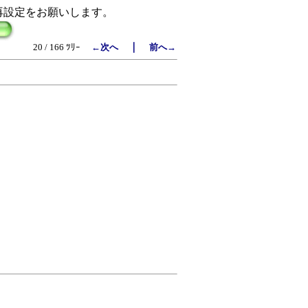
再設定をお願いします。
｜
20 / 166 ﾂﾘｰ
←次へ
前へ→