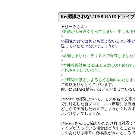
Re:認識されないUSB-RAIDドライブ
▼ひーろさん：
>返信が大分遅くなってしまい、申し訳あ
>
>>画像だけでは何とも言えないことが多い
送っていただけないでしょうか。
>
>承知しました。テキストで保存しました
>
>本件報告対象は[Disk List]の(03)と(0
イ)でRAIDしています。
>
>ご確認のほど、よろしくお願いいたしま
ご連絡ありがとうございます。
確かにSMART情報がほとんど見えていな
JMS586R対応について、モデル名20文
でに対応した新プロトコル（市場には流
どちらで実施した結果でしょうか？片方
ただけないでしょうか。
JMicronさんにご協力いただければ対
マイズが入っている場合はどうすること
このあたりは非常に難易度が高いところ