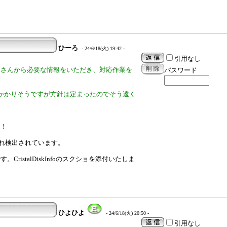
ひーろ
- 24/6/18(火) 19:42 -
引用なし
ronさんから必要な情報をいただき、対応作業を
パスワード
かかりそうですが方針は定まったのでそう遠く
。
た！
れぞれ検出されています。
istalDiskInfoのスクショを添付いたしま
ひよひよ
- 24/6/18(火) 20:50 -
引用なし