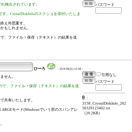
それぞれ検出されています。
パスワード
ristalDiskInfoのスクショを添付いたしま
を終え外思案す。
のかもしれません。
で、ファイル > 保存（テキスト）の結果を送
ひーろ
- 25/3/29(土) 12:44 -
引用なし
りません。
パスワード
で、ファイル > 保存（テキスト）の結果を送
：
ので共有いたします。
3158_CrystalDiskInfo_202
50329123402.txt
)で、LARGEモード(Windowsでいう所のスパンアレ
（20.2KB）
す。