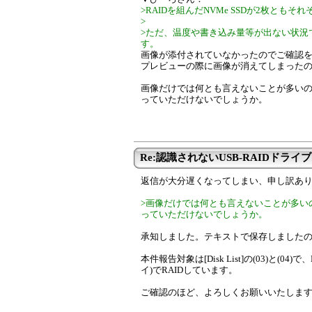
>RAIDを組んだNVMe SSDが2枚とも
>
>ただ、温度や書き込み量等が出ない状況です。C
す。
画像が添付されていなかったのでご確認
プレビューの際に画像が消えてしまった
画像だけでは何とも言えないことが多いの
っていただけないでしょうか。
Re:認識されないUSB-RAIDドライブ
返信が大分遅くなってしまい、申し訳あ
>画像だけでは何とも言えないことが多いの
っていただけないでしょうか。
承知しました。テキストで保存しました
本件報告対象は[Disk List]の(03)と(04
イ)でRAIDしています。
ご確認のほど、よろしくお願いいたしま