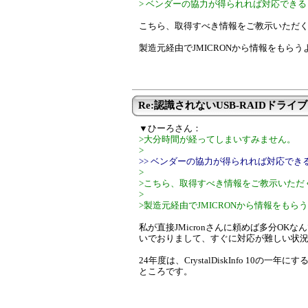
> ベンダーの協力が得られれば対応でき
こちら、取得すべき情報をご教示いただ
製造元経由でJMICRONから情報をもら
Re:認識されないUSB-RAIDドライブ
▼ひーろさん：
>大分時間が経ってしまいすみません。
>
>> ベンダーの協力が得られれば対応でき
>
>こちら、取得すべき情報をご教示いただ
>
>製造元経由でJMICRONから情報をも
私が直接JMicronさんに頼めば多分OKなんで
いでおりまして、すぐに対応が難しい状
24年度は、CrystalDiskInfo 10
ところです。