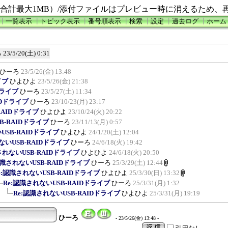
合計最大1MB）/添付ファイルはプレビュー時に消えるため、
┃
一覧表示
┃
トピック表示
┃
番号順表示
┃
検索
┃
設定
┃
過去ログ
┃
ホーム
ろ
23/5/20(土) 0:31
ひーろ
23/5/26(金) 13:48
イブ
ひよひよ
23/5/26(金) 21:38
ドライブ
ひーろ
23/5/27(土) 11:34
IDドライブ
ひーろ
23/10/23(月) 23:17
RAIDドライブ
ひよひよ
23/10/24(火) 20:22
B-RAIDドライブ
ひーろ
23/11/13(月) 0:57
USB-RAIDドライブ
ひよひよ
24/1/20(土) 12:04
ないUSB-RAIDドライブ
ひーろ
24/6/18(火) 19:42
されないUSB-RAIDドライブ
ひよひよ
24/6/18(火) 20:50
認識されないUSB-RAIDドライブ
ひーろ
25/3/29(土) 12:44
e:認識されないUSB-RAIDドライブ
ひよひよ
25/3/30(日) 13:32
Re:認識されないUSB-RAIDドライブ
ひーろ
25/3/31(月) 1:32
Re:認識されないUSB-RAIDドライブ
ひよひよ
25/3/31(月) 19:19
ひーろ
- 23/5/26(金) 13:48 -