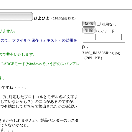
ひよひよ
- 25/3/30(日) 13:32 -
引用なし
りません。
パスワード
ので、ファイル > 保存（テキスト）の結果を
：
3160_JMS586Rjpg.jpg
ので共有いたします。
（269.1KB）
4)で、LARGEモード(Windowsでいう所のスパンアレ
す。
いですね・・・。
字までに対応したプロトコルとモデル名40文字ま
通していないかも？）の二つがあるのですが、
ずつ有効にしてどちらで検出されたかご確認い
応できるかもしれませんが、製品ベンダーのカスタ
もできないかなと。
です。。。