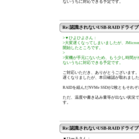
ないうちに対応できる予定です。
Re:認識されないUSB-RAIDドライブ
>▼ひよひよさん：
>大変遅くなってしまいましたが、JMic
開始したところです。
>
>実機が手元にないため、もう少し時間が
ないうちに対応できる予定です。
ご対応いただき、ありがとうございます
遅くなりましたが、本日確認が取れまし
RAIDを組んだNVMe SSDが2枚ともそ
ただ、温度や書き込み量等が出ない状況です。Cr
す。
Re:認識されないUSB-RAIDドライブ
▼ひーろさん：