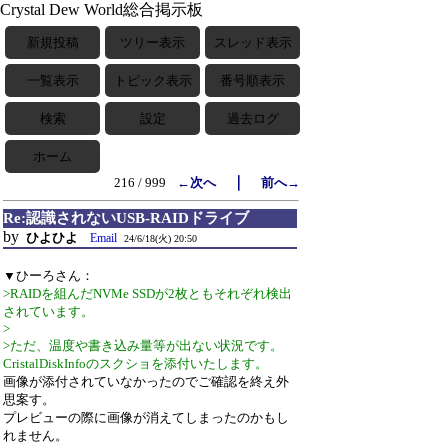
Crystal Dew World総合掲示板
新規投稿
ツリー表示
スレッド表示
一覧表示
トピック表示
番号順表示
検索
設定
過去ログ
ホーム
｜
216 / 999
←次へ
前へ→
Re:認識されないUSB-RAIDドライブ
by
ひよひよ
Email
24/6/18(火) 20:50
▼ひーろさん：
>RAIDを組んだNVMe SSDが2枚ともそれぞれ検出
されています。
>
>ただ、温度や書き込み量等が出ない状況です。
CristalDiskInfoのスクショを添付いたします。
画像が添付されていなかったのでご確認を終え外
思案す。
プレビューの際に画像が消えてしまったのかもし
れません。