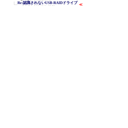
Re:認識されないUSB-RAIDドライブ
≪
ひよひよ
24/6/18(火) 20:50
Re:認識されないUSB-RAIDドライブ
(F)
ひーろ
25/3/29(土) 12:44
Re:認識されないUSB-RAIDドライブ
(F)
ひよひよ
25/3/30(日) 13:32
Re:認識されないUSB-RAIDドライブ
ひーろ
25/3/31(月) 1:32
Re:認識されないUSB-RAIDドライブ
ひよひよ
25/3/31(月) 19:19
新規投稿
ツリー表示
スレッド表示
一覧表示
トピック表示
番号順表示
検索
設定
過去ログ
ホーム
｜
216 / 999
←次へ
前へ→
ページ：
記事番号：
C-BOARD Moyuku v1.03b5
for PDA