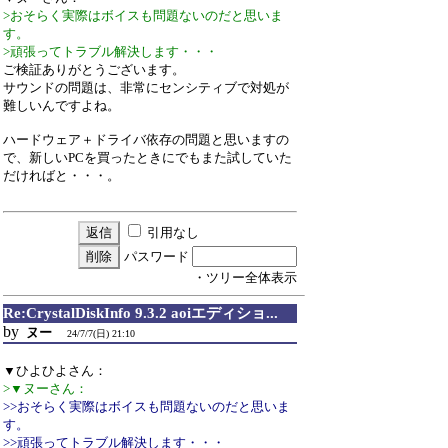
>おそらく実際はボイスも問題ないのだと思いま
す。
>頑張ってトラブル解決します・・・
ご検証ありがとうございます。
サウンドの問題は、非常にセンシティブで対処が
難しいんですよね。
ハードウェア＋ドライバ依存の問題と思いますの
で、新しいPCを買ったときにでもまた試していた
だければと・・・。
引用なし
パスワード
・ツリー全体表示
Re:CrystalDiskInfo 9.3.2 aoiエディショ...
by
ヌー
24/7/7(日) 21:10
▼ひよひよさん：
>▼ヌーさん：
>>おそらく実際はボイスも問題ないのだと思いま
す。
>>頑張ってトラブル解決します・・・