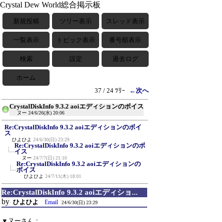
Crystal Dew World総合掲示板
新規投稿
ツリー表示
スレッド表示
一覧表示
トピック表示
番号順表示
検索
設定
過去ログ
ホーム
37 / 24 ﾂﾘｰ
←次へ
CrystalDiskInfo 9.3.2 aoiエディションのボイス
ヌー
24/6/26(水) 20:06
Re:CrystalDiskInfo 9.3.2 aoiエディションのボイ
ス
ひよひよ
24/6/30(日) 23:29
Re:CrystalDiskInfo 9.3.2 aoiエディションのボ
イス
ヌー
24/7/7(日) 21:10
Re:CrystalDiskInfo 9.3.2 aoiエディションの
ボイス
ひよひよ
24/7/11(木) 18:01
Re:CrystalDiskInfo 9.3.2 aoiエディショ...
by
ひよひよ
Email
24/6/30(日) 23:29
▼ヌーさん：