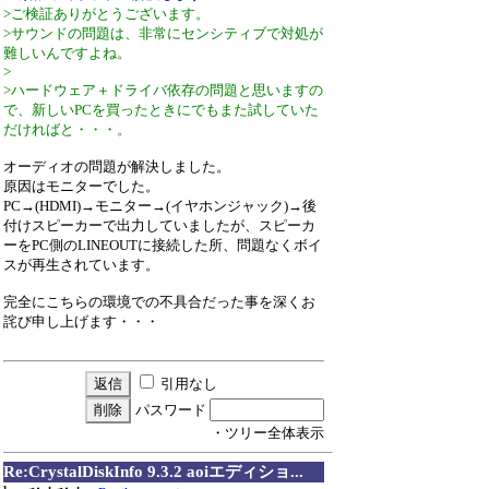
>ご検証ありがとうございます。
>サウンドの問題は、非常にセンシティブで対処が
難しいんですよね。
>
>ハードウェア＋ドライバ依存の問題と思いますの
で、新しいPCを買ったときにでもまた試していた
だければと・・・。
オーディオの問題が解決しました。
原因はモニターでした。
PC→(HDMI)→モニター→(イヤホンジャック)→後
付けスピーカーで出力していましたが、スピーカ
ーをPC側のLINEOUTに接続した所、問題なくボイ
スが再生されています。
完全にこちらの環境での不具合だった事を深くお
詫び申し上げます・・・
引用なし
パスワード
・ツリー全体表示
Re:CrystalDiskInfo 9.3.2 aoiエディショ...