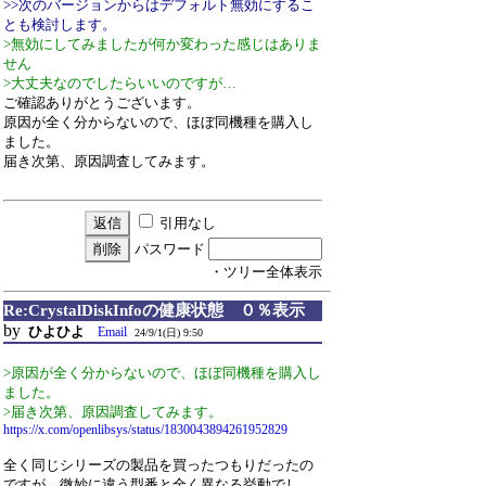
>>次のバージョンからはデフォルト無効にするこ
とも検討します。
>無効にしてみましたが何か変わった感じはありま
せん
>大丈夫なのでしたらいいのですが…
ご確認ありがとうございます。
原因が全く分からないので、ほぼ同機種を購入し
ました。
届き次第、原因調査してみます。
引用なし
パスワード
・ツリー全体表示
Re:CrystalDiskInfoの健康状態 ０％表示
by
ひよひよ
Email
24/9/1(日) 9:50
>原因が全く分からないので、ほぼ同機種を購入し
ました。
>届き次第、原因調査してみます。
https://x.com/openlibsys/status/1830043894261952829
全く同じシリーズの製品を買ったつもりだったの
ですが、微妙に違う型番と全く異なる挙動でし