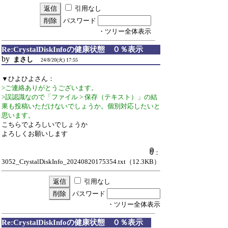
引用なし
パスワード
・ツリー全体表示
Re:CrystalDiskInfoの健康状態 ０％表示
by
まさし
24/8/20(火) 17:55
▼ひよひよさん：
>ご連絡ありがとうございます。
>誤認識なので「ファイル > 保存（テキスト）」の結
果も投稿いただけないでしょうか。個別対応したいと
思います。
こちらでよろしいでしょうか
よろしくお願いします
：
3052_CrystalDiskInfo_20240820175354.txt
（12.3KB）
引用なし
パスワード
・ツリー全体表示
Re:CrystalDiskInfoの健康状態 ０％表示