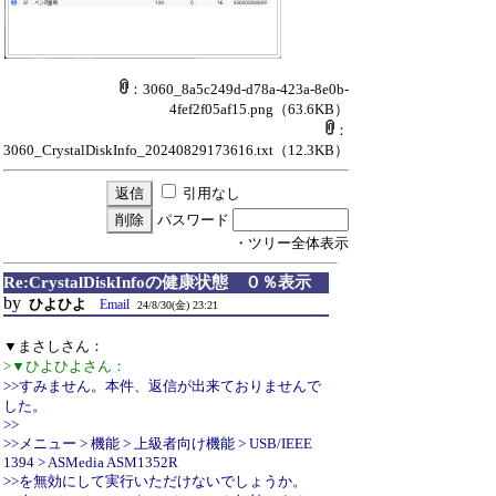
：3060_8a5c249d-d78a-423a-8e0b-
4fef2f05af15.png
（63.6KB）
：
3060_CrystalDiskInfo_20240829173616.txt
（12.3KB）
引用なし
パスワード
・ツリー全体表示
Re:CrystalDiskInfoの健康状態 ０％表示
by
ひよひよ
Email
24/8/30(金) 23:21
▼まさしさん：
>▼ひよひよさん：
>>すみません。本件、返信が出来ておりませんで
した。
>>
>>メニュー > 機能 > 上級者向け機能 > USB/IEEE
1394 > ASMedia ASM1352R
>>を無効にして実行いただけないでしょうか。