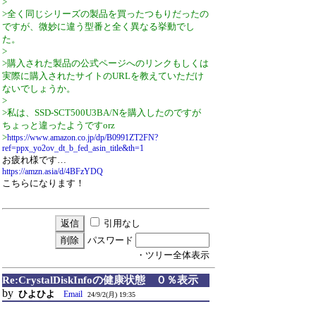
>
>全く同じシリーズの製品を買ったつもりだったの
ですが、微妙に違う型番と全く異なる挙動でし
た。
>
>購入された製品の公式ページへのリンクもしくは
実際に購入されたサイトのURLを教えていただけ
ないでしょうか。
>
>私は、SSD-SCT500U3BA/Nを購入したのですが
ちょっと違ったようですorz
>
https://www.amazon.co.jp/dp/B0991ZT2FN?
ref=ppx_yo2ov_dt_b_fed_asin_title&th=1
お疲れ様です…
https://amzn.asia/d/4BFzYDQ
こちらになります！
引用なし
パスワード
・ツリー全体表示
Re:CrystalDiskInfoの健康状態 ０％表示
by
ひよひよ
Email
24/9/2(月) 19:35