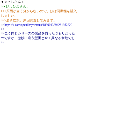
▼まさしさん：
>▼ひよひよさん：
>>>原因が全く分からないので、ほぼ同機種を購入
しました。
>>>届き次第、原因調査してみます。
>>
https://x.com/openlibsys/status/1830043894261952829
>>
>>全く同じシリーズの製品を買ったつもりだった
のですが、微妙に違う型番と全く異なる挙動でし
た。
>>
>>購入された製品の公式ページへのリンクもしく
は実際に購入されたサイトのURLを教えていただ
けないでしょうか。
>>
>>私は、SSD-SCT500U3BA/Nを購入したのですが
ちょっと違ったようですorz
>>
https://www.amazon.co.jp/dp/B0991ZT2FN?
ref=ppx_yo2ov_dt_b_fed_asin_title&th=1
>お疲れ様です…
>
https://amzn.asia/d/4BFzYDQ
>こちらになります！
ご確認ありがとうございます。
やはり先日購入したのは同じ型番での容量違いで
間違いなかったですね。
乗りかけた船なので1TB版も購入しました。明日