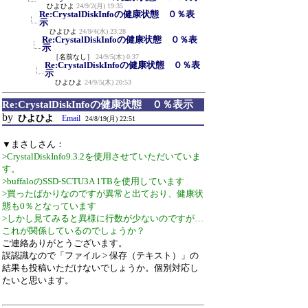
ひよひよ
24/9/2(月) 19:35
Re:CrystalDiskInfoの健康状態 ０％表
示
ひよひよ
24/9/4(水) 23:28
Re:CrystalDiskInfoの健康状態 ０％表
示
［名前なし］
24/9/5(木) 0:37
Re:CrystalDiskInfoの健康状態 ０％表
示
ひよひよ
24/9/5(木) 20:53
Re:CrystalDiskInfoの健康状態 ０％表示
by
ひよひよ
Email
24/8/19(月) 22:51
▼まさしさん：
>CrystalDiskInfo9.3.2を使用させていただいていま
す。
>buffaloのSSD-SCTU3A 1TBを使用しています
>買ったばかりなのですが異常と出ており、健康状
態も0％となっています
>しかし見てみると異様に行数が少ないのですが…
これが関係しているのでしょうか？
ご連絡ありがとうございます。
誤認識なので「ファイル > 保存（テキスト）」の
結果も投稿いただけないでしょうか。個別対応し
たいと思います。