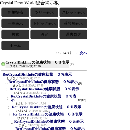
Crystal Dew World総合掲示板
新規投稿
ツリー表示
スレッド表示
一覧表示
トピック表示
番号順表示
検索
設定
過去ログ
ホーム
35 / 24 ﾂﾘｰ
←次へ
CrystalDiskInfoの健康状態 ０％表示
(F)
まさし
24/8/14(水) 17:46
Re:CrystalDiskInfoの健康状態 ０％表示
ひよひよ
24/8/19(月) 22:51
Re:CrystalDiskInfoの健康状態 ０％表示
(F)
まさし
24/8/20(火) 17:55
Re:CrystalDiskInfoの健康状態 ０％表示
ひよひよ
24/8/29(木) 8:16
Re:CrystalDiskInfoの健康状態 ０％表
示
(F)
(F)
まさし
24/8/29(木) 17:36
Re:CrystalDiskInfoの健康状態 ０％表示
ひよひよ
24/8/30(金) 23:21
Re:CrystalDiskInfoの健康状態 ０％表示
ひよひよ
24/9/1(日) 9:50
Re:CrystalDiskInfoの健康状態 ０％表示
まさし
24/9/2(月) 0:05
Re:CrystalDiskInfoの健康状態 ０％表示