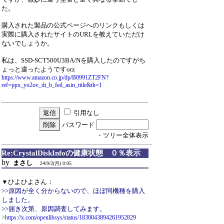
た。
購入された製品の公式ページへのリンクもしくは
実際に購入されたサイトのURLを教えていただけ
ないでしょうか。
私は、SSD-SCT500U3BA/Nを購入したのですがち
ょっと違ったようですorz
https://www.amazon.co.jp/dp/B0991ZT2FN?
ref=ppx_yo2ov_dt_b_fed_asin_title&th=1
引用なし
パスワード
・ツリー全体表示
Re:CrystalDiskInfoの健康状態 ０％表示
by
まさし
24/9/2(月) 0:05
▼ひよひよさん：
>>原因が全く分からないので、ほぼ同機種を購入
しました。
>>届き次第、原因調査してみます。
>
https://x.com/openlibsys/status/1830043894261952829