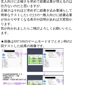
玄人向けに正確さを求めて総書込量が増えるのは
仕方ないのだと思いますが、
正確さはそれほど求めずに総書き込み量減らして
簡単なテストしたいだけの一般人向けに総書込量
が分かりやすくなる表示や説明があれば大変助か
ります。
気が向かれましたらご検討よろしくお願いいたし
ます。
★画像はSN7100のゲームモードオフとオン時の2
回テストした結果の画像です。
：3163_CDMark_総書き込み量
★SSD★2025.jpg
（0.8MB）