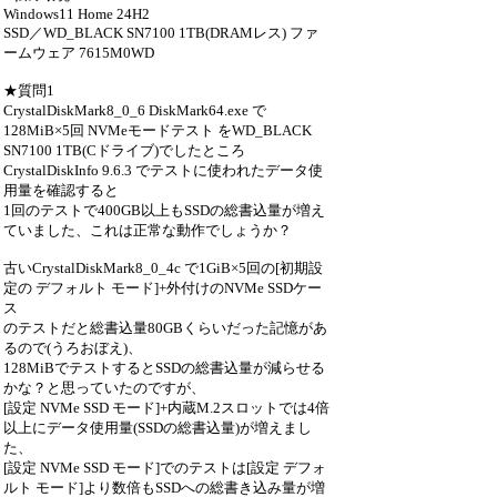
Windows11 Home 24H2
SSD／WD_BLACK SN7100 1TB(DRAMレス) ファ
ームウェア 7615M0WD
★質問1
CrystalDiskMark8_0_6 DiskMark64.exe で
128MiB×5回 NVMeモードテスト をWD_BLACK
SN7100 1TB(Cドライブ)でしたところ
CrystalDiskInfo 9.6.3 でテストに使われたデータ使
用量を確認すると
1回のテストで400GB以上もSSDの総書込量が増え
ていました、これは正常な動作でしょうか？
古いCrystalDiskMark8_0_4c で1GiB×5回の[初期設
定の デフォルト モード]+外付けのNVMe SSDケー
ス
のテストだと総書込量80GBくらいだった記憶があ
るので(うろおぼえ)、
128MiBでテストするとSSDの総書込量が減らせる
かな？と思っていたのですが、
[設定 NVMe SSD モード]+内蔵M.2スロットでは4倍
以上にデータ使用量(SSDの総書込量)が増えまし
た、
[設定 NVMe SSD モード]でのテストは[設定 デフォ
ルト モード]より数倍もSSDへの総書き込み量が増