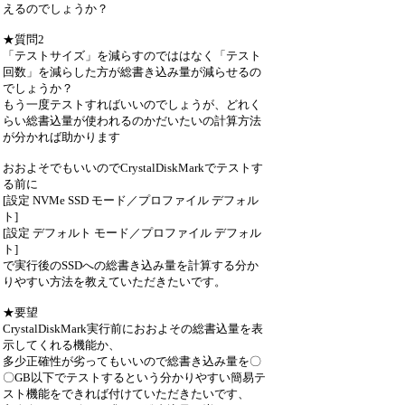
えるのでしょうか？
★質問2
「テストサイズ」を減らすのでははなく「テスト
回数」を減らした方が総書き込み量が減らせるの
でしょうか？
もう一度テストすればいいのでしょうが、どれく
らい総書込量が使われるのかだいたいの計算方法
が分かれば助かります
おおよそでもいいのでCrystalDiskMarkでテストす
る前に
[設定 NVMe SSD モード／プロファイル デフォル
ト]
[設定 デフォルト モード／プロファイル デフォル
ト]
で実行後のSSDへの総書き込み量を計算する分か
りやすい方法を教えていただきたいです。
★要望
CrystalDiskMark実行前におおよその総書込量を表
示してくれる機能か、
多少正確性が劣ってもいいので総書き込み量を〇
〇GB以下でテストするという分かりやすい簡易テ
スト機能をできれば付けていただきたいです、