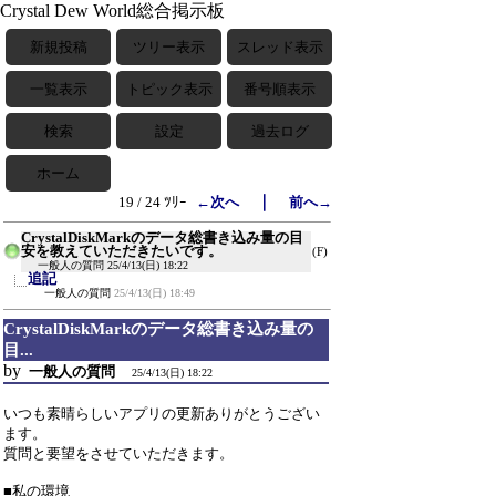
Crystal Dew World総合掲示板
新規投稿
ツリー表示
スレッド表示
一覧表示
トピック表示
番号順表示
検索
設定
過去ログ
ホーム
｜
19 / 24 ﾂﾘｰ
←次へ
前へ→
CrystalDiskMarkのデータ総書き込み量の目
安を教えていただきたいです。
(F)
一般人の質問
25/4/13(日) 18:22
追記
一般人の質問
25/4/13(日) 18:49
CrystalDiskMarkのデータ総書き込み量の
目...
by
一般人の質問
25/4/13(日) 18:22
いつも素晴らしいアプリの更新ありがとうござい
ます。
質問と要望をさせていただきます。
■私の環境