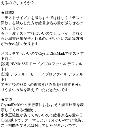
えるのでしょうか？
★質問2
「テストサイズ」を減らすのでははなく「テスト
回数」を減らした方が総書き込み量が減らせるの
でしょうか？
もう一度テストすればいいのでしょうが、どれく
らい総書込量が使われるのかだいたいの計算方法
が分かれば助かります
おおよそでもいいのでCrystalDiskMarkでテストす
る前に
[設定 NVMe SSD モード／プロファイル デフォル
ト]
[設定 デフォルト モード／プロファイル デフォル
ト]
で実行後のSSDへの総書き込み量を計算する分か
りやすい方法を教えていただきたいです。
★要望
CrystalDiskMark実行前におおよその総書込量を表
示してくれる機能か、
多少正確性が劣ってもいいので総書き込み量を〇
〇GB以下でテストするという分かりやすい簡易テ
スト機能をできれば付けていただきたいです、