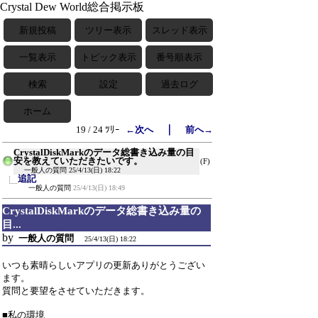
Crystal Dew World総合掲示板
新規投稿
ツリー表示
スレッド表示
一覧表示
トピック表示
番号順表示
検索
設定
過去ログ
ホーム
｜
19 / 24 ﾂﾘｰ
←次へ
前へ→
CrystalDiskMarkのデータ総書き込み量の目
安を教えていただきたいです。
(F)
一般人の質問
25/4/13(日) 18:22
追記
一般人の質問
25/4/13(日) 18:49
CrystalDiskMarkのデータ総書き込み量の
目...
by
一般人の質問
25/4/13(日) 18:22
いつも素晴らしいアプリの更新ありがとうござい
ます。
質問と要望をさせていただきます。
■私の環境