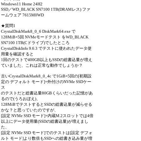
Windows11 Home 24H2
SSD／WD_BLACK SN7100 1TB(DRAMレス) ファ
ームウェア 7615M0WD
★質問1
CrystalDiskMark8_0_6 DiskMark64.exe で
128MiB×5回 NVMeモードテスト をWD_BLACK
SN7100 1TB(Cドライブ)でしたところ
CrystalDiskInfo 9.6.3 でテストに使われたデータ使
用量を確認すると
1回のテストで400GB以上もSSDの総書込量が増え
ていました、これは正常な動作でしょうか？
古いCrystalDiskMark8_0_4c で1GiB×5回の[初期設
定の デフォルト モード]+外付けのNVMe SSDケー
ス
のテストだと総書込量80GBくらいだった記憶があ
るので(うろおぼえ)、
128MiBでテストするとSSDの総書込量が減らせる
かな？と思っていたのですが、
[設定 NVMe SSD モード]+内蔵M.2スロットでは4倍
以上にデータ使用量(SSDの総書込量)が増えまし
た、
[設定 NVMe SSD モード]でのテストは[設定 デフォ
ルト モード]より数倍もSSDへの総書き込み量が増