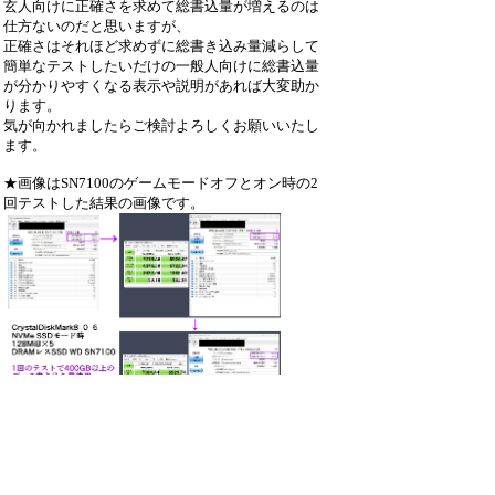
玄人向けに正確さを求めて総書込量が増えるのは
仕方ないのだと思いますが、
正確さはそれほど求めずに総書き込み量減らして
簡単なテストしたいだけの一般人向けに総書込量
が分かりやすくなる表示や説明があれば大変助か
ります。
気が向かれましたらご検討よろしくお願いいたし
ます。
★画像はSN7100のゲームモードオフとオン時の2
回テストした結果の画像です。
：3163_CDMark_総書き込み量
★SSD★2025.jpg
（0.8MB）