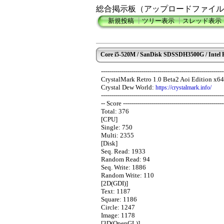
総合掲示板（アップロードファイル
新規投稿
┃
ツリー表示
┃
スレッド表示
Core i5-520M / SanDisk SDSSDH3500G / Intel
-------------------------------------------------------------
CrystalMark Retro 1.0 Beta2 Aoi Edition x6
Crystal Dew World:
https://crystalmark.info/
-------------------------------------------------------------
-- Score --------------------------------------------------
Total: 376
[CPU]
Single: 750
Multi: 2355
[Disk]
Seq. Read: 1933
Random Read: 94
Seq. Write: 1886
Random Write: 110
[2D(GDI)]
Text: 1187
Square: 1186
Circle: 1247
Image: 1178
[3D(OpenGL)]