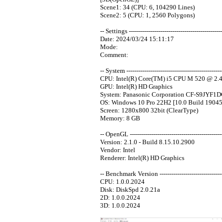
Scene1: 34 (CPU: 6, 104290 Lines)
Scene2: 5 (CPU: 1, 2560 Polygons)
-- Settings -----------------------------------------------
Date: 2024/03/24 15:11:17
Mode:
Comment:
-- System -------------------------------------------------
CPU: Intel(R) Core(TM) i5 CPU M 520 @ 2.
GPU: Intel(R) HD Graphics
System: Panasonic Corporation CF-S9JYF1DC
OS: Windows 10 Pro 22H2 [10.0 Build 19045
Screen: 1280x800 32bit (ClearType)
Memory: 8 GB
-- OpenGL -----------------------------------------------
Version: 2.1.0 - Build 8.15.10.2900
Vendor: Intel
Renderer: Intel(R) HD Graphics
-- Benchmark Version ----------------------------------
CPU: 1.0.0.2024
Disk: DiskSpd 2.0.21a
2D: 1.0.0.2024
3D: 1.0.0.2024