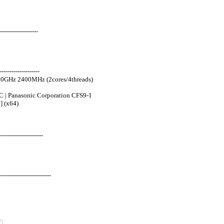
-------------------
-------------------
40GHz 2400MHz (2cores/4threads)
 | Panasonic Corporation CFS9-1
] (x64)
---------------------
-----------------------