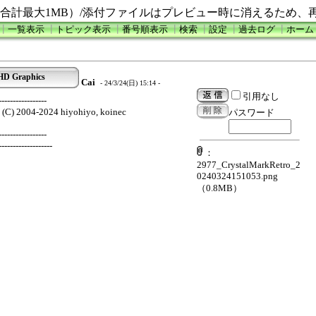
合計最大1MB）/添付ファイルはプレビュー時に消えるため、
┃
一覧表示
┃
トピック表示
┃
番号順表示
┃
検索
┃
設定
┃
過去ログ
┃
ホーム
 HD Graphics
Cai
- 24/3/24(日) 15:14 -
引用なし
-----------------
4 (C) 2004-2024 hiyohiyo, koinec
パスワード
-----------------
-------------------
：
2977_CrystalMarkRetro_2
0240324151053.png
（0.8MB）