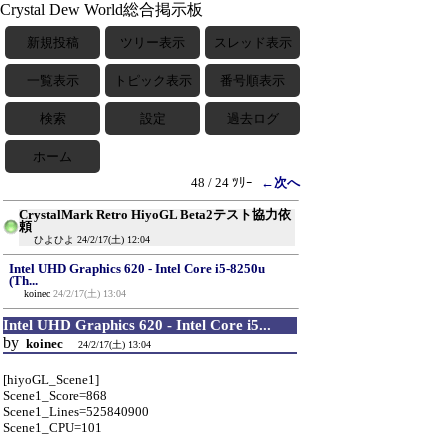
Crystal Dew World総合掲示板
新規投稿
ツリー表示
スレッド表示
一覧表示
トピック表示
番号順表示
検索
設定
過去ログ
ホーム
48 / 24 ﾂﾘｰ
←次へ
CrystalMark Retro HiyoGL Beta2テスト協力依
頼
ひよひよ
24/2/17(土) 12:04
Intel UHD Graphics 620 - Intel Core i5-8250u
(Th...
koinec
24/2/17(土) 13:04
Intel UHD Graphics 620 - Intel Core i5...
by
koinec
24/2/17(土) 13:04
[hiyoGL_Scene1]
Scene1_Score=868
Scene1_Lines=525840900
Scene1_CPU=101