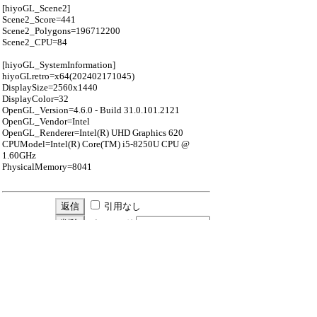
[hiyoGL_Scene2]
Scene2_Score=441
Scene2_Polygons=196712200
Scene2_CPU=84
[hiyoGL_SystemInformation]
hiyoGLretro=x64(202402171045)
DisplaySize=2560x1440
DisplayColor=32
OpenGL_Version=4.6.0 - Build 31.0.101.2121
OpenGL_Vendor=Intel
OpenGL_Renderer=Intel(R) UHD Graphics 620
CPUModel=Intel(R) Core(TM) i5-8250U CPU @
1.60GHz
PhysicalMemory=8041
引用なし
パスワード
・ツリー全体表示
新規投稿
ツリー表示
スレッド表示
一覧表示
トピック表示
番号順表示