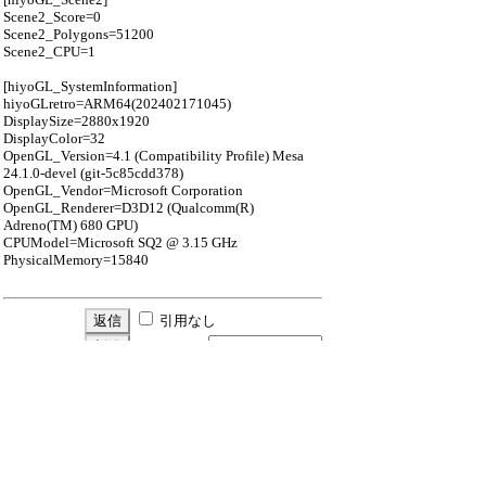
Scene2_Score=0
Scene2_Polygons=51200
Scene2_CPU=1
[hiyoGL_SystemInformation]
hiyoGLretro=ARM64(202402171045)
DisplaySize=2880x1920
DisplayColor=32
OpenGL_Version=4.1 (Compatibility Profile) Mesa
24.1.0-devel (git-5c85cdd378)
OpenGL_Vendor=Microsoft Corporation
OpenGL_Renderer=D3D12 (Qualcomm(R)
Adreno(TM) 680 GPU)
CPUModel=Microsoft SQ2 @ 3.15 GHz
PhysicalMemory=15840
引用なし
パスワード
・ツリー全体表示
新規投稿
ツリー表示
スレッド表示
一覧表示
トピック表示
番号順表示