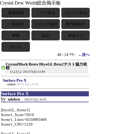
Crystal Dew World総合掲示板
新規投稿
ツリー表示
スレッド表示
一覧表示
トピック表示
番号順表示
検索
設定
過去ログ
ホーム
48 / 24 ﾂﾘｰ
←次へ
CrystalMark Retro HiyoGL Beta2テスト協力依
頼
ひよひよ
24/2/17(土) 12:04
Surface Pro X
udaken
24/2/17(土) 14:35
Surface Pro X
by
udaken
24/2/17(土) 14:35
[hiyoGL_Scene1]
Scene1_Score=5016
Scene1_Lines=4554995400
Scene1_CPU=1229
[hiyoGL_Scene2]