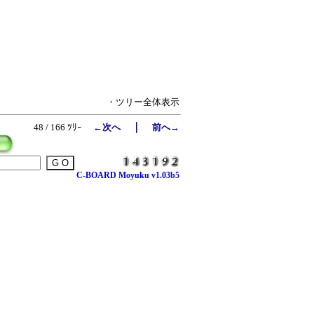
・ツリー全体表示
｜
48 / 166 ﾂﾘｰ
←次へ
前へ→
C-BOARD Moyuku v1.03b5