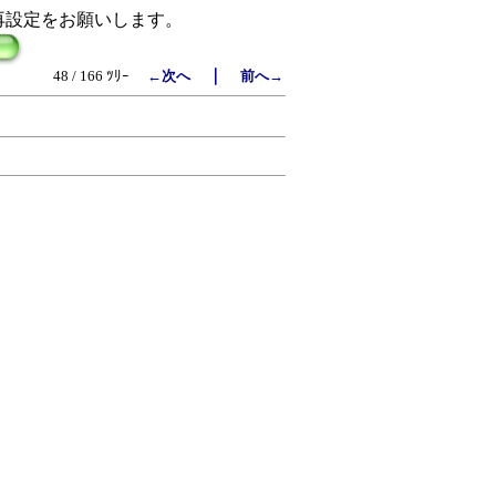
再設定をお願いします。
｜
48 / 166 ﾂﾘｰ
←次へ
前へ→