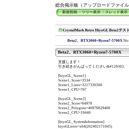
総合掲示板（アップロードファイル
新規投稿
┃
ツリー表示
┃
スレッド表示
CrystalMark Retro HiyoGL Beta
Beta2、RTX3060+Ryzen7-5700X
Nic
Beta2、RTX3060+Ryzen7-5700X
支援します！
引き続きがんばってください&#129303;
[hiyoGL_Scene1]
Scene1_Score=3534
Scene1_Lines=3217336500
Scene1_CPU=767
[hiyoGL_Scene2]
Scene2_Score=64978
Scene2_Polygons=46970829400
Scene2_CPU=19440
[hiyoGL_SystemInformation]
hiyoGLretro=x64(202402171045)