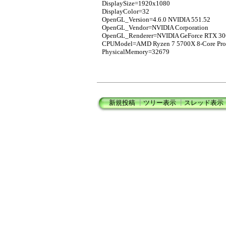
DisplaySize=1920x1080
DisplayColor=32
OpenGL_Version=4.6.0 NVIDIA 551.52
OpenGL_Vendor=NVIDIA Corporation
OpenGL_Renderer=NVIDIA GeForce RTX 30
CPUModel=AMD Ryzen 7 5700X 8-Core Pro
PhysicalMemory=32679
新規投稿
┃
ツリー表示
┃
スレッド表示