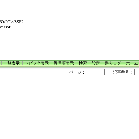
60/PCIe/SSE2
cessor
┃
一覧表示
┃
トピック表示
┃
番号順表示
┃
検索
┃
設定
┃
過去ログ
┃
ホーム
ページ：
┃
記事番号：