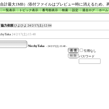
合計最大1MB）/添付ファイルはプレビュー時に消えるため、
┃
一覧表示
┃
トピック表示
┃
番号順表示
┃
検索
┃
設定
┃
過去ログ
┃
ホーム
2テスト協力依頼
ひよひよ
24/2/17(土) 12:04
chyTaka
24/2/17(土) 15:48
NicchyTaka
- 24/2/17(土) 15:48 -
引用なし
パスワード