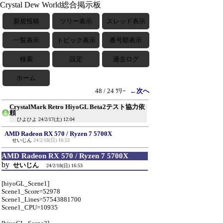
Crystal Dew World総合掲示板
新規投稿
ツリー表示
スレッド表示
一覧表示
トピック表示
番号順表示
検索
設定
過去ログ
ホーム
48 / 24 ﾂﾘｰ
←次へ
CrystalMark Retro HiyoGL Beta2テスト協力依
頼
ひよひよ
24/2/17(土) 12:04
AMD Radeon RX 570 / Ryzen 7 5700X
せいじん
24/2/18(日) 16:53
AMD Radeon RX 570 / Ryzen 7 5700X
by
せいじん
24/2/18(日) 16:53
[hiyoGL_Scene1]
Scene1_Score=52978
Scene1_Lines=57543881700
Scene1_CPU=10935