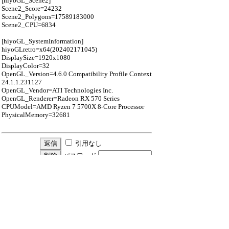
[hiyoGL_Scene2]
Scene2_Score=24232
Scene2_Polygons=17589183000
Scene2_CPU=6834
[hiyoGL_SystemInformation]
hiyoGLretro=x64(202402171045)
DisplaySize=1920x1080
DisplayColor=32
OpenGL_Version=4.6.0 Compatibility Profile Context
24.1.1.231127
OpenGL_Vendor=ATI Technologies Inc.
OpenGL_Renderer=Radeon RX 570 Series
CPUModel=AMD Ryzen 7 5700X 8-Core Processor
PhysicalMemory=32681
引用なし
パスワード
・ツリー全体表示
新規投稿
ツリー表示
スレッド表示
一覧表示
トピック表示
番号順表示