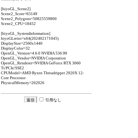
[hiyoGL_Scene2]
Scene2_Score=63149
Scene2_Polygons=50825559800
Scene2_CPU=18452
[hiyoGL_SystemInformation]
hiyoGLretro=x64(202402171045)
DisplaySize=2560x1440
DisplayColor=32
OpenGL_Version=4.6.0 NVIDIA 536.99
OpenGL_Vendor=NVIDIA Corporation
OpenGL_Renderer=NVIDIA GeForce RTX 3060
Ti/PCIe/SSE2
CPUModel=AMD Ryzen Threadripper 2920X 12-
Core Processor
PhysicalMemory=262026
引用なし
パスワード
・ツリー全体表示
新規投稿
ツリー表示
スレッド表示