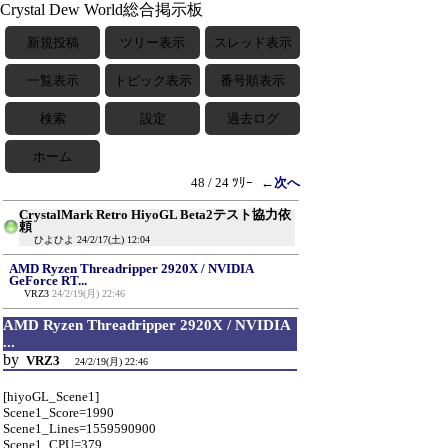
Crystal Dew World総合掲示板
新規投稿
ツリー表示
スレッド表示
一覧表示
トピック表示
番号順表示
検索
設定
過去ログ
ホーム
48 / 24 ﾂﾘｰ
←次へ
CrystalMark Retro HiyoGL Beta2テスト協力依
頼
ひよひよ
24/2/17(土) 12:04
AMD Ryzen Threadripper 2920X / NVIDIA
GeForce RT...
VRZ3
24/2/19(月) 22:46
AMD Ryzen Threadripper 2920X / NVIDIA
...
by
VRZ3
24/2/19(月) 22:46
[hiyoGL_Scene1]
Scene1_Score=1990
Scene1_Lines=1559590900
Scene1_CPU=379