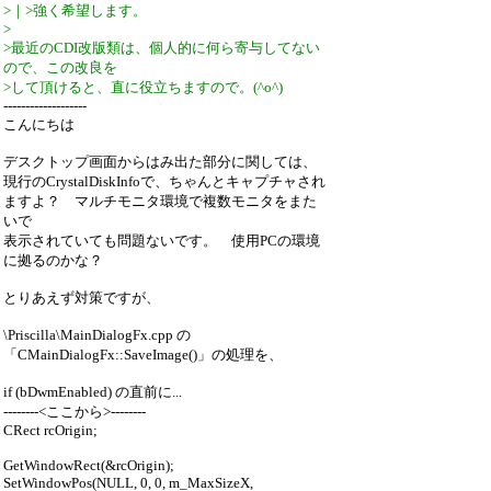
>｜>強く希望します。
>
>最近のCDI改版類は、個人的に何ら寄与してない
ので、この改良を
>して頂けると、直に役立ちますので。(^o^)
-------------------
こんにちは
デスクトップ画面からはみ出た部分に関しては、
現行のCrystalDiskInfoで、ちゃんとキャプチャされ
ますよ？ マルチモニタ環境で複数モニタをまた
いで
表示されていても問題ないです。 使用PCの環境
に拠るのかな？
とりあえず対策ですが、
\Priscilla\MainDialogFx.cpp の
「CMainDialogFx::SaveImage()」の処理を、
if (bDwmEnabled) の直前に...
--------<ここから>--------
CRect rcOrigin;
GetWindowRect(&rcOrigin);
SetWindowPos(NULL, 0, 0, m_MaxSizeX,