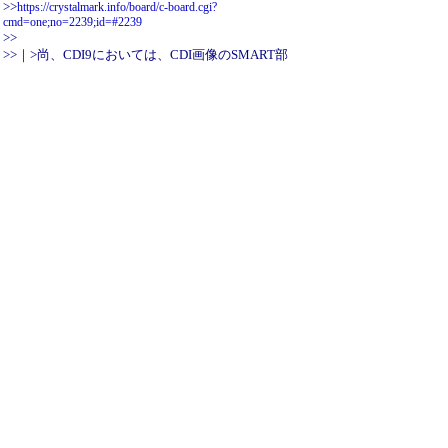
>>
https://crystalmark.info/board/c-board.cgi?
cmd=one;no=2239;id=#2239
>>
>>｜>尚、CDI9においては、CDI画像のSMART部
分がスクロール状態だったり、
>>｜>画面からはみ出して見えない部分も、無条件
で画像セーブする機能を
>>｜>強く希望します。
>>
>>最近のCDI改版類は、個人的に何ら寄与してな
いので、この改良を
>>して頂けると、直に役立ちますので。(^o^)
>-------------------
>こんにちは
>
>デスクトップ画面からはみ出た部分に関しては、
現行のCrystalDiskInfoで、ちゃんとキャプチャされ
ますよ？ マルチモニタ環境で複数モニタをまた
いで
>表示されていても問題ないです。 使用PCの環
境に拠るのかな？
>
>とりあえず対策ですが、
>
>\Priscilla\MainDialogFx.cpp の
「CMainDialogFx::SaveImage()」の処理を、