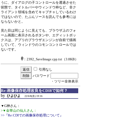
うに、ダイアログの子コントロールを透過させた
状態で、タイトルバーやウィンドウ枠など、非ク
ライアント領域を含めてキャプチャしているわけ
ではないので、たぶんソースを読んでも参考には
ならないかと。
見た目は同じように見えても、ブラウザ上のフォ
ーム画面に表示されるボタンや、エディットボッ
クスは、アプリのブラウザエンジンが自前で描画
していて、ウィンドウのコモンコントロールでは
ないです。
：2392_SaveImage.cpp.txt
（3.8KB）
引用なし
パスワード
・ツリー全体表示
Re:画像保存処理改良をCDI8で如何？
by
ひよひよ
22/6/8(水) 19:16
▼G神さん：
>▼金華山の仙人さん：
>>『Re:CDIでの画像保存処理について』