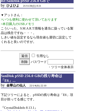
Re:SanDisk pSSD 256.0 GBで
by
ひよひよ
21/11/20(土) 0:21
▼アットさん：
>いつも便利に使わせて頂いております
>本日購入のUSBメモリ
こういった、S.M.A.R.T.情報を適当に扱っている製
品は残念ですね・・・。
しきい値を設定するなら現在値も適切に設定して
くれると良いのですが。
引用なし
パスワード
・ツリー全体表示
SanDisk pSSD 256.0 GBの残り寿命は
「E6」...
by
金華山の仙人
22/1/4(火) 22:10
下記ツリーによると、pSSDの残り寿命は「E6」項
目が担ってる感じです。
『CrystalDiskInfo 8.13.1』