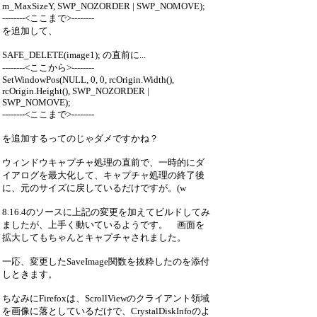
m_MaxSizeY, SWP_NOZORDER | SWP_NOMOVE);
--------<ここまで>--------
を追加して、
SAFE_DELETE(image1); の直前に...
--------<ここから>--------
SetWindowPos(NULL, 0, 0, rcOrigin.Width(),
rcOrigin.Height(), SWP_NOZORDER |
SWP_NOMOVE);
--------<ここまで>--------
を追加するってのじゃダメですかね？
ウィンドウキャプチャ処理の直前で、一時的にダ
イアログを最大化して、キャプチャ処理の終了後
に、元のサイズに戻しているだけですが。(w
8.16.4のソースに上記の変更を加えてビルドしてみ
ましたが、上手く動いているようです。 画面を
拡大してもちゃんとキャプチャされました。
一応、変更したSaveImage関数を抜粋したのを添付
しときます。
ちなみにFirefoxは、ScrollViewのクライアント領域
を画像に落としているだけで、CrystalDiskInfoのよ