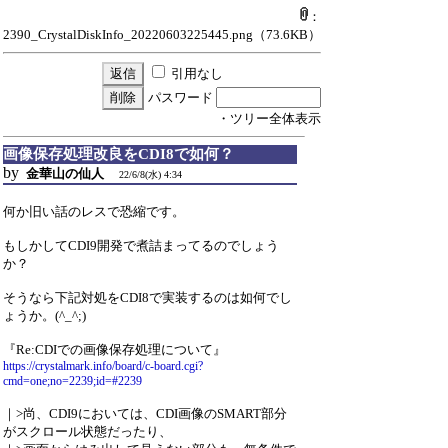
：
2390_CrystalDiskInfo_20220603225445.png
（73.6KB）
引用なし
パスワード
・ツリー全体表示
画像保存処理改良をCDI8で如何？
by
金華山の仙人
22/6/8(水) 4:34
何か旧い話のレスで恐縮です。
もしかしてCDI9開発で煮詰まってるのでしょう
か？
そうなら下記対処をCDI8で実装するのは如何でし
ょうか。(^_^;)
『Re:CDIでの画像保存処理について』
https://crystalmark.info/board/c-board.cgi?
cmd=one;no=2239;id=#2239
｜>尚、CDI9においては、CDI画像のSMART部分
がスクロール状態だったり、