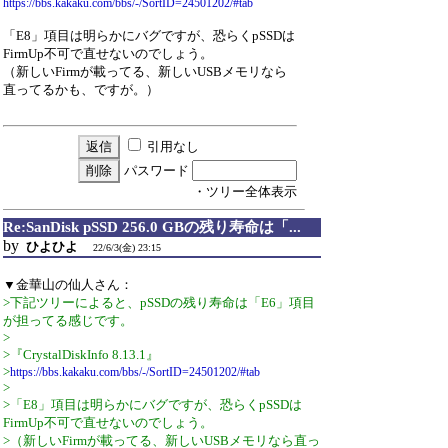
https://bbs.kakaku.com/bbs/-/SortID=24501202/#tab
「E8」項目は明らかにバグですが、恐らくpSSDは
FirmUp不可で直せないのでしょう。
（新しいFirmが載ってる、新しいUSBメモリなら
直ってるかも、ですが。）
引用なし
パスワード
・ツリー全体表示
Re:SanDisk pSSD 256.0 GBの残り寿命は「...
by
ひよひよ
22/6/3(金) 23:15
▼金華山の仙人さん：
>下記ツリーによると、pSSDの残り寿命は「E6」項目
が担ってる感じです。
>
>『CrystalDiskInfo 8.13.1』
>
https://bbs.kakaku.com/bbs/-/SortID=24501202/#tab
>
>「E8」項目は明らかにバグですが、恐らくpSSDは
FirmUp不可で直せないのでしょう。
>（新しいFirmが載ってる、新しいUSBメモリなら直っ