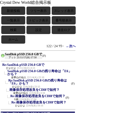
Crystal Dew World総合掲示板
新規投稿
ツリー表示
スレッド表示
一覧表示
トピック表示
番号順表示
検索
設定
過去ログ
ホーム
122 / 24 ﾂﾘｰ
←次へ
SanDisk pSSD 256.0 GBで
(F)
アット
21/11/17(水) 17:50
Re:SanDisk pSSD 256.0 GBで
ひよひよ
21/11/20(土) 0:21
SanDisk pSSD 256.0 GBの残り寿命は「E6」
かも？
金華山の仙人
22/1/4(火) 22:10
Re:SanDisk pSSD 256.0 GBの残り寿命は
「E6」かも？
(F)
ひよひよ
22/6/3(金) 23:15
画像保存処理改良をCDI8で如何？
金華山の仙人
22/6/8(水) 4:34
Re:画像保存処理改良をCDI8で如何？
(F)
G神
22/6/8(水) 17:04
Re:画像保存処理改良をCDI8で如何？
ひよひよ
22/6/8(水) 19:16