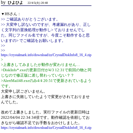
by
ひよひよ
22/4/5(火) 20:48
▼HSさん：
>> ご確認ありがとうございます。
>> 大変申し訳ないのですが、考慮漏れがあり、正し
く文字列の置換処理が動作し> ておりませんでし
た。同じファイル名ですが、今度こそ動作すると思
いますの> でご確認をお願いします。
>>
>>
https://crystalmark.info/download/zz/CrystalDiskInfo8_16_4.zip
>
>上書きしてみましたが動作が変わりません…
>DiskInfo*.exeの更新日付が4/3 12:31で前回の物と同
じなので修正版に差し替わっていない？？
>AlertMail48.exeのみ4/4 20:51で更新されているよう
です。
大変申し訳ございません。
上書きに失敗していたようで変更がされておりませ
んでした。
改めて上書きしました。実行ファイルの更新日時は
2022/04/04 22:34:34頃です。動作確認を依頼してお
きながら確認不足でお手数をおかけしました。
https://crystalmark.info/download/zz/CrystalDiskInfo8_16_4.zip