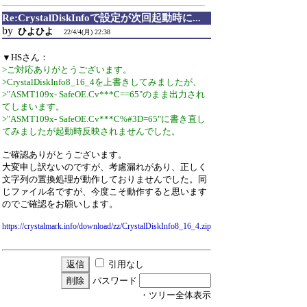
Re:CrystalDiskInfoで設定が次回起動時に...
by
ひよひよ
22/4/4(月) 22:38
▼HSさん：
>ご対応ありがとうございます。
>CrystalDiskInfo8_16_4を上書きしてみましたが、
>"ASMT109x- SafeOE.Cv***C==65"のまま出力され
てしまいます。
>"ASMT109x- SafeOE.Cv***C%#3D=65"に書き直し
てみましたが起動時反映されませんでした。
ご確認ありがとうございます。
大変申し訳ないのですが、考慮漏れがあり、正しく
文字列の置換処理が動作しておりませんでした。同
じファイル名ですが、今度こそ動作すると思います
のでご確認をお願いします。
https://crystalmark.info/download/zz/CrystalDiskInfo8_16_4.zip
引用なし
パスワード
・ツリー全体表示