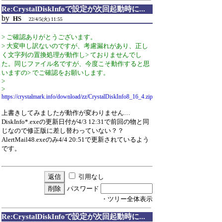
Re:CrystalDiskInfoで設定が次回起動時に...
by
HS
22/4/5(火) 11:55
> ご確認ありがとうございます。
> 大変申し訳ないのですが、考慮漏れがあり、正し
く文字列の置換処理が動作し> ておりませんでし
た。同じファイル名ですが、今度こそ動作すると思
いますの> でご確認をお願いします。
>
>
https://crystalmark.info/download/zz/CrystalDiskInfo8_16_4.zip
上書きしてみましたが動作が変わりません…
DiskInfo*.exeの更新日付が4/3 12:31で前回の物と同
じなので修正版に差し替わっていない？？
AlertMail48.exeのみ4/4 20:51で更新されているよう
です。
引用なし
パスワード
・ツリー全体表示
Re:CrystalDiskInfoで設定が次回起動時に...