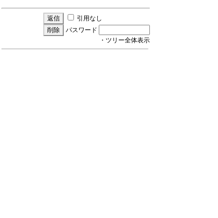
引用なし
パスワード
・ツリー全体表示
Re:CrystalDiskInfoで設定が次回起動時に...
by
HS
22/4/8(金) 9:19
動作確認できました！
ご対応ありがとうございました。
引用なし
パスワード
・ツリー全体表示
Re:CrystalDiskInfoで設定が次回起動時に...
by
ひよひよ
22/4/8(金) 22:17
▼HSさん：
>動作確認できました！
>ご対応ありがとうございました。
ご確認ありがとうございました。