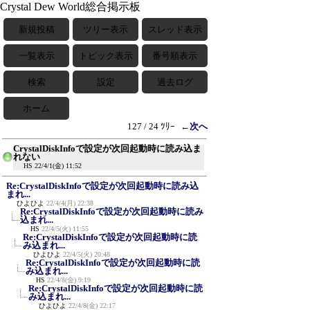
Crystal Dew World総合掲示板
新規投稿
ツリー表示
スレッド表示
一覧表示
トピック表示
番号順表示
検索
設定
過去ログ
ホーム
127 / 24 ﾂﾘｰ
←次へ
CrystalDiskInfoで設定が次回起動時に読み込ま
れない
HS
22/4/1(金) 11:52
Re:CrystalDiskInfoで設定が次回起動時に読み込
まれ...
ひよひよ
22/4/4(月) 22:38
Re:CrystalDiskInfoで設定が次回起動時に読み
込まれ...
HS
22/4/5(火) 11:55
Re:CrystalDiskInfoで設定が次回起動時に読
み込まれ...
ひよひよ
22/4/5(火) 20:48
Re:CrystalDiskInfoで設定が次回起動時に読
み込まれ...
HS
22/4/8(金) 9:19
Re:CrystalDiskInfoで設定が次回起動時に読
み込まれ...
ひよひよ
22/4/8(金) 22:17