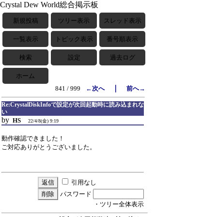
Crystal Dew World総合掲示板
新規投稿
ツリー表示
スレッド表示
一覧表示
トピック表示
番号順表示
検索
設定
過去ログ
ホーム
｜
841 / 999
←次へ
前へ→
Re:CrystalDiskInfoで設定が次回起動時に読み込まれな
い
by
HS
22/4/8(金) 9:19
動作確認できました！
ご対応ありがとうございました。
引用なし
パスワード
・ツリー全体表示