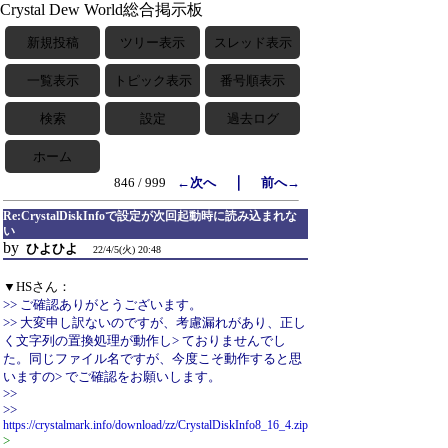
Crystal Dew World総合掲示板
新規投稿
ツリー表示
スレッド表示
一覧表示
トピック表示
番号順表示
検索
設定
過去ログ
ホーム
｜
846 / 999
←次へ
前へ→
Re:CrystalDiskInfoで設定が次回起動時に読み込まれな
い
by
ひよひよ
22/4/5(火) 20:48
▼HSさん：
>> ご確認ありがとうございます。
>> 大変申し訳ないのですが、考慮漏れがあり、正し
く文字列の置換処理が動作し> ておりませんでし
た。同じファイル名ですが、今度こそ動作すると思
いますの> でご確認をお願いします。
>>
>>
https://crystalmark.info/download/zz/CrystalDiskInfo8_16_4.zip
>