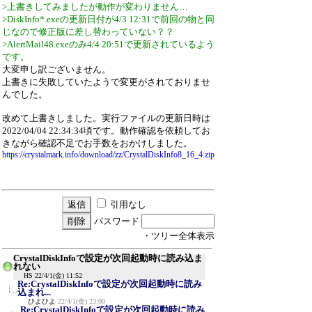
>上書きしてみましたが動作が変わりません…
>DiskInfo*.exeの更新日付が4/3 12:31で前回の物と同
じなので修正版に差し替わっていない？？
>AlertMail48.exeのみ4/4 20:51で更新されているよう
です。
大変申し訳ございません。
上書きに失敗していたようで変更がされておりませ
んでした。
改めて上書きしました。実行ファイルの更新日時は
2022/04/04 22:34:34頃です。動作確認を依頼してお
きながら確認不足でお手数をおかけしました。
https://crystalmark.info/download/zz/CrystalDiskInfo8_16_4.zip
引用なし
パスワード
・ツリー全体表示
CrystalDiskInfoで設定が次回起動時に読み込ま
れない
HS
22/4/1(金) 11:52
Re:CrystalDiskInfoで設定が次回起動時に読み
込まれ...
ひよひよ
22/4/1(金) 23:00
Re:CrystalDiskInfoで設定が次回起動時に読み