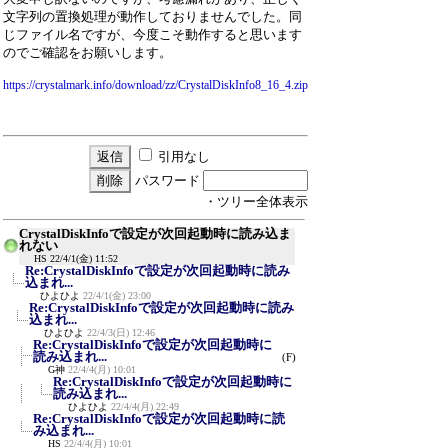
文字列の置換処理が動作しておりませんでした。同
じファイル名ですが、今度こそ動作すると思います
のでご確認をお願いします。
https://crystalmark.info/download/zz/CrystalDiskInfo8_16_4.zip
引用なし
パスワード
・ツリー全体表示
CrystalDiskInfoで設定が次回起動時に読み込ま
れない
HS
22/4/1(金) 11:52
Re:CrystalDiskInfoで設定が次回起動時に読み
込まれ...
ひよひよ
22/4/1(金) 23:00
Re:CrystalDiskInfoで設定が次回起動時に読み
込まれ...
ひよひよ
22/4/3(日) 12:46
Re:CrystalDiskInfoで設定が次回起動時に
読み込まれ...
(F)
G神
22/4/4(月) 10:01
Re:CrystalDiskInfoで設定が次回起動時に
読み込まれ...
ひよひよ
22/4/4(月) 22:49
Re:CrystalDiskInfoで設定が次回起動時に読
み込まれ...
HS
22/4/4(月) 10:01