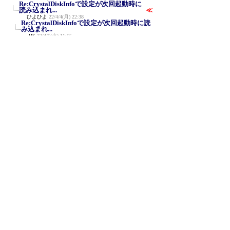
Re:CrystalDiskInfoで設定が次回起動時に
読み込まれ...
≪
ひよひよ
22/4/4(月) 22:38
Re:CrystalDiskInfoで設定が次回起動時に読
み込まれ...
HS
22/4/5(火) 11:55
Re:CrystalDiskInfoで設定が次回起動時に
読み込まれ...
ひよひよ
22/4/5(火) 20:48
Re:CrystalDiskInfoで設定が次回起動時に
読み込まれ...
HS
22/4/8(金) 9:19
Re:CrystalDiskInfoで設定が次回起動時に
読み込まれ...
ひよひよ
22/4/8(金) 22:17
新規投稿
ツリー表示
スレッド表示
一覧表示
トピック表示
番号順表示
検索
設定
過去ログ
ホーム
｜
851 / 999
←次へ
前へ→
ページ：
記事番号：