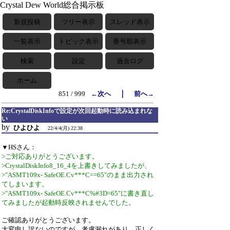
Crystal Dew World総合掲示板
新規投稿
ツリー表示
スレッド表示
一覧表示
トピック表示
番号順表示
検索
設定
過去ログ
ホーム
｜
851 / 999
←次へ
前へ→
Re:CrystalDiskInfoで設定が次回起動時に読み込まれな
い
by
ひよひよ
22/4/4(月) 22:38
▼HSさん：
>ご対応ありがとうございます。
>CrystalDiskInfo8_16_4を上書きしてみましたが、
>"ASMT109x- SafeOE.Cv***C==65"のまま出力され
てしまいます。
>"ASMT109x- SafeOE.Cv***C%#3D=65"に書き直し
てみましたが起動時反映されませんでした。
ご確認ありがとうございます。
大変申し訳ないのですが、考慮漏れがあり、正しく