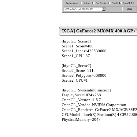
[XGA] GeForce2 MX/MX 400 AGP / In
[hiyoGL_Scene1]
Scene1_Score=408
Scene1_Lines=433539600
Scene1_CPU=87
[hiyoGL_Scene2]
Scene2_Score=111
Scene2_Polygons=568800
Scene2_CPU=1
[hiyoGL_SystemInformation]
DisplaySize=1024x768
OpenGL_Version=1.5.7
OpenGL_Vendor=NVIDIA Corporation
OpenGL_Renderer=GeForce2 MX/AGP/SSE
CPUModel= Intel(R) Pentium(R) 4 CPU 2.8
PhysicalMemory=2047