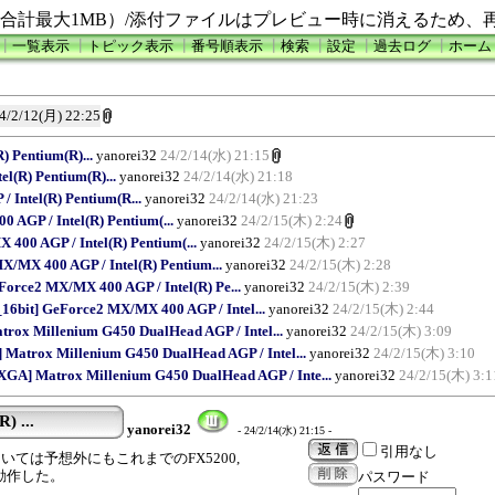
合計最大1MB）/添付ファイルはプレビュー時に消えるため、
┃
一覧表示
┃
トピック表示
┃
番号順表示
┃
検索
┃
設定
┃
過去ログ
┃
ホーム
4/2/12(月) 22:25
) Pentium(R)...
yanorei32
24/2/14(水) 21:15
l(R) Pentium(R)...
yanorei32
24/2/14(水) 21:18
 Intel(R) Pentium(R...
yanorei32
24/2/14(水) 21:23
AGP / Intel(R) Pentium(...
yanorei32
24/2/15(木) 2:24
400 AGP / Intel(R) Pentium(...
yanorei32
24/2/15(木) 2:27
/MX 400 AGP / Intel(R) Pentium...
yanorei32
24/2/15(木) 2:28
rce2 MX/MX 400 AGP / Intel(R) Pe...
yanorei32
24/2/15(木) 2:39
bit] GeForce2 MX/MX 400 AGP / Intel...
yanorei32
24/2/15(木) 2:44
trox Millenium G450 DualHead AGP / Intel...
yanorei32
24/2/15(木) 3:09
 Matrox Millenium G450 DualHead AGP / Intel...
yanorei32
24/2/15(木) 3:10
XGA] Matrox Millenium G450 DualHead AGP / Inte...
yanorei32
24/2/15(木) 3:1
) ...
yanorei32
- 24/2/14(水) 21:15 -
引用なし
については予想外にもこれまでのFX5200,
速に動作した。
パスワード