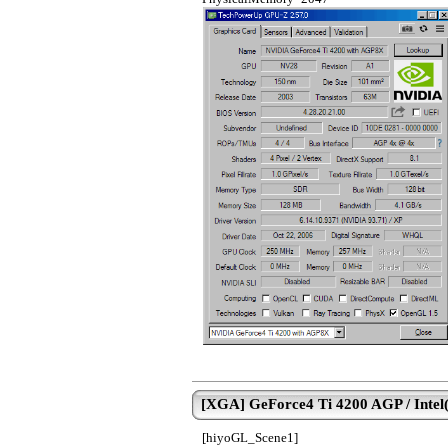
[XGA] GeForce4 Ti 4200 AGP / Intel(R
[hiyoGL_Scene1]