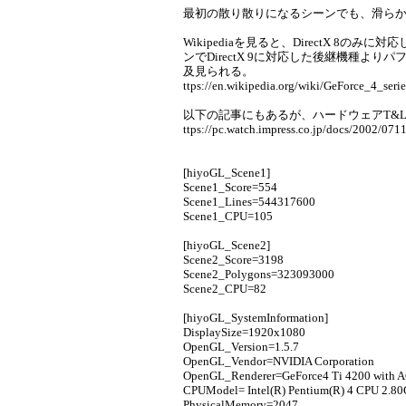
最初の散り散りになるシーンでも、滑ら
Wikipediaを見ると、DirectX 8
ンでDirectX 9に対応した後継機種よ
及見られる。
ttps://en.wikipedia.org/wiki/GeForce_4_seri
以下の記事にもあるが、ハードウェアT&
ttps://pc.watch.impress.co.jp/docs/2002/071
[hiyoGL_Scene1]
Scene1_Score=554
Scene1_Lines=544317600
Scene1_CPU=105
[hiyoGL_Scene2]
Scene2_Score=3198
Scene2_Polygons=323093000
Scene2_CPU=82
[hiyoGL_SystemInformation]
DisplaySize=1920x1080
OpenGL_Version=1.5.7
OpenGL_Vendor=NVIDIA Corporation
OpenGL_Renderer=GeForce4 Ti 4200 with
CPUModel= Intel(R) Pentium(R) 4 CPU 2.8
PhysicalMemory=2047