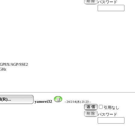
パスワード
 AGP8X/AGP/SSE2
0GHz
(R)...
yanorei32
- 24/2/14(水) 21:23 -
引用なし
パスワード