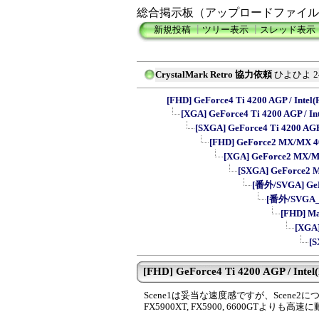
総合掲示板（アップロードファイル
新規投稿
┃
ツリー表示
┃
スレッド表示
CrystalMark Retro 協力依頼
ひよひよ
2
[FHD] GeForce4 Ti 4200 AGP / Intel(R
[XGA] GeForce4 Ti 4200 AGP / Inte
[SXGA] GeForce4 Ti 4200 AGP /
[FHD] GeForce2 MX/MX 400 
[XGA] GeForce2 MX/MX 
[SXGA] GeForce2 MX
[番外/SVGA] GeFo
[番外/SVGA_16
[FHD] Ma
[XGA]
[S
[FHD] GeForce4 Ti 4200 AGP / Intel(R
Scene1は妥当な速度感ですが、Scene2
FX5900XT, FX5900, 6600GTよりも高