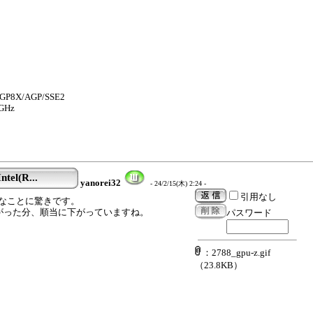
 AGP8X/AGP/SSE2
0GHz
tel(R...
yanorei32
- 24/2/15(木) 2:24 -
引用なし
出力可能なことに驚きです。
Fillrateが下がった分、順当に下がっていますね。
パスワード
：2788_gpu-z.gif
（23.8KB）