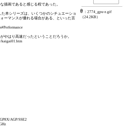
かな描画であると感じる程であった。
：2774_gpu-z.gif
のみに対応した本シリーズは、いくつかのシチュエーショ
（24.2KB）
りパフォーマンスが優れる場合がある、といった言
es#Performance
Lがやはり高速だったということだろうか。
1/kaigai01.htm
 AGP8X/AGP/SSE2
0GHz