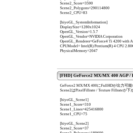
Scene2_Score=3590
Scene2_Polygons=290114800
Scene2_CPU=83
[hiyoGL_SystemInformation]
DisplaySize=1280x1024
OpenGL_Version=1.5.7
OpenGL_Vendor=NVIDIA Corporation
OpenGL_Renderer=GeForce4 Ti 4200 with
CPUModel= Intel(R) Pentium(R) 4 CPU 2.8
PhysicalMemory=2047
[FHD] GeForce2 MX/MX 400 AGP / In
GeForce2 MX/MX 400にFullHDが
Scene2はPixelFillrate / Texture 
[hiyoGL_Scene1]
Scene1_Score=310
Scene1_Lines=425416800
Scene1_CPU=75
[hiyoGL_Scene2]
Scene2_Score=37
Scene2_Polygons=189600