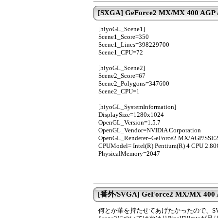
[SXGA] GeForce2 MX/MX 400 AGP / I
[hiyoGL_Scene1]
Scene1_Score=350
Scene1_Lines=398229700
Scene1_CPU=72
[hiyoGL_Scene2]
Scene2_Score=67
Scene2_Polygons=347600
Scene2_CPU=1
[hiyoGL_SystemInformation]
DisplaySize=1280x1024
OpenGL_Version=1.5.7
OpenGL_Vendor=NVIDIA Corporation
OpenGL_Renderer=GeForce2 MX/AGP/SSE
CPUModel= Intel(R) Pentium(R) 4 CPU 2.8
PhysicalMemory=2047
[番外/SVGA] GeForce2 MX/MX 400 AG
何とか華を持たせてあげたかったので、S