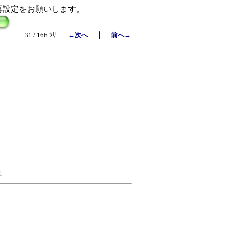
再設定をお願いします。
｜
31 / 166 ﾂﾘｰ
←次へ
前へ→
1