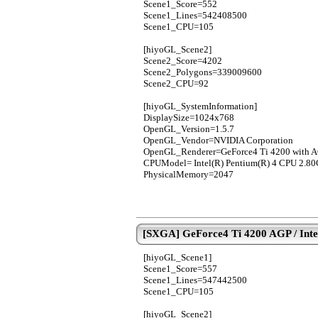
Scene1_Score=552
Scene1_Lines=542408500
Scene1_CPU=105
[hiyoGL_Scene2]
Scene2_Score=4202
Scene2_Polygons=339009600
Scene2_CPU=92
[hiyoGL_SystemInformation]
DisplaySize=1024x768
OpenGL_Version=1.5.7
OpenGL_Vendor=NVIDIA Corporation
OpenGL_Renderer=GeForce4 Ti 4200 with
CPUModel= Intel(R) Pentium(R) 4 CPU 2.8
PhysicalMemory=2047
[SXGA] GeForce4 Ti 4200 AGP / Intel
[hiyoGL_Scene1]
Scene1_Score=557
Scene1_Lines=547442500
Scene1_CPU=105
[hiyoGL_Scene2]