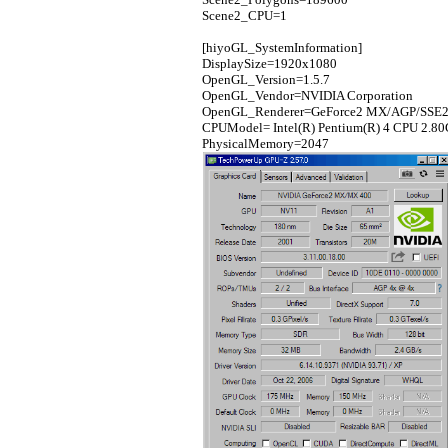
Scene2_CPU=1
[hiyoGL_SystemInformation]
DisplaySize=1920x1080
OpenGL_Version=1.5.7
OpenGL_Vendor=NVIDIA Corporation
OpenGL_Renderer=GeForce2 MX/AGP/SSE
CPUModel= Intel(R) Pentium(R) 4 CPU 2.8
PhysicalMemory=2047