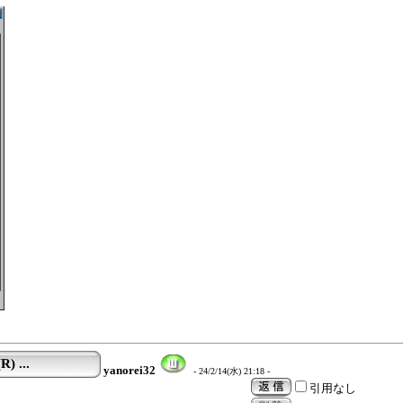
) ...
yanorei32
- 24/2/14(水) 21:18 -
引用なし