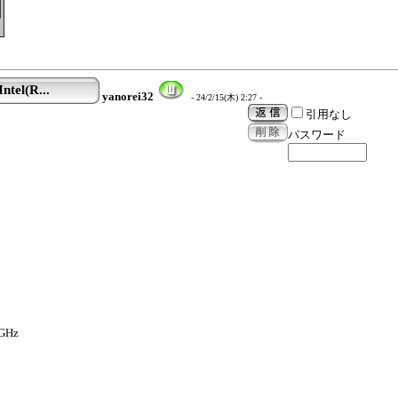
tel(R...
yanorei32
- 24/2/15(木) 2:27 -
引用なし
パスワード
2
0GHz