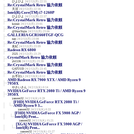
ひよひよ
24/2/12(月) 22:55
Re:CrystalMark Retro 協力依頼
天頂
24/2/12(月) 22:56
Intel(R) Core(TM) i7-1260P
ひよひよ
24/2/12(月) 22:57
Re:CrystalMark Retro 協力依頼
koinec
24/2/12(月) 23:05
Re:CrystalMark Retro 協力依頼
@SkmYujin
24/2/12(月) 23:06
GALLERIA GCR1660TGF-QCG
nao
24/2/12(月) 23:08
Re:CrystalMark Retro 協力依頼
友紀
24/2/12(月) 23:09
Radeon RX 6800
2525
24/2/12(月) 23:29
CrystalMark Retro 協力依頼
yb1536
24/2/12(月) 23:39
Re:CrystalMark Retro 協力依頼
GATUUD
24/2/12(月) 23:45
Re:CrystalMark Retro 協力依頼
お手伝い
24/2/13(火) 0:12
AMD Radeon RX 7900 XTX / AMD Ryzen 9
7950X
やさいさん
24/2/13(火) 0:14
NVIDIA GeForce RTX 2080 Ti / AMD Ryzen 9
3950X
yanorei32
24/2/13(火) 0:28
[FHD] NVIDIA GeForce RTX 2080 Ti /
AMD Ryzen 9 3...
yanorei32
24/2/13(火) 0:33
[FHD] NVIDIA GeForce FX 5900 AGP /
Intel(R) Pent...
yanorei32
24/2/13(火) 15:21
[XGA] NVIDIA GeForce FX 5900 AGP /
Intel(R) Pent...
yanorei32
24/2/13(火) 15:27