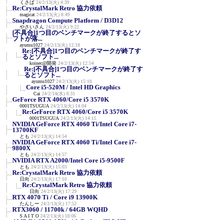
くさば
24/2/13(火) 4:39
Re:CrystalMark Retro 協力依頼
magicat
24/2/13(火) 8:49
Snapdragon Compute Platform / D3D12
やさいさん
24/2/13(火) 9:22
[不具合]1つ目のベンチマークが終了するとソ
フトが落...
ayumu1027
24/2/13(火) 12:18
Re:[不具合]1つ目のベンチマークが終了す
るとソフト...
koinec@開発
24/2/13(火) 12:54
Re:[不具合]1つ目のベンチマークが終了す
るとソフト...
ayumu1027
24/2/13(火) 15:18
Core i5-520M / Intel HD Graphics
Cai
24/2/14(水) 8:31
GeForce RTX 4060/Core i5 3570K
0001TSUGUA
24/2/13(火) 14:04
Re:GeForce RTX 4060/Core i5 3570K
0001TSUGUA
24/2/13(火) 14:15
NVIDIA GeForce RTX 4060 Ti/Intel Core i7-
13700KF
とも
24/2/13(火) 14:54
NVIDIA GeForce RTX 4060 Ti/Intel Core i7-
9800X
とも
24/2/13(火) 14:57
NVIDIA RTX A2000/Intel Core i5-9500F
とも
24/2/13(火) 15:03
Re:CrystalMark Retro 協力依頼
日向
24/2/13(火) 17:10
Re:CrystalMark Retro 協力依頼
日向
24/2/13(火) 17:29
RTX 4070 Ti / Core i9 13900K
たんしー
24/2/13(火) 17:52
RTX3060 / 11700k / 64GB WQHD
S A I T O
24/2/13(火) 18:06