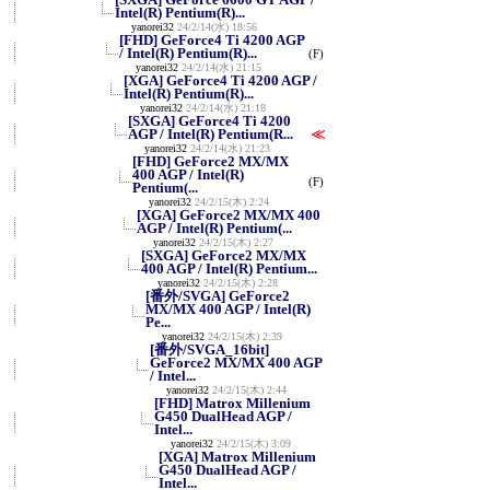
Intel(R) Pentium(R)...
yanorei32
24/2/14(水) 18:56
[FHD] GeForce4 Ti 4200 AGP
/ Intel(R) Pentium(R)...
(F)
yanorei32
24/2/14(水) 21:15
[XGA] GeForce4 Ti 4200 AGP /
Intel(R) Pentium(R)...
yanorei32
24/2/14(水) 21:18
[SXGA] GeForce4 Ti 4200
AGP / Intel(R) Pentium(R...
≪
yanorei32
24/2/14(水) 21:23
[FHD] GeForce2 MX/MX
400 AGP / Intel(R)
(F)
Pentium(...
yanorei32
24/2/15(木) 2:24
[XGA] GeForce2 MX/MX 400
AGP / Intel(R) Pentium(...
yanorei32
24/2/15(木) 2:27
[SXGA] GeForce2 MX/MX
400 AGP / Intel(R) Pentium...
yanorei32
24/2/15(木) 2:28
[番外/SVGA] GeForce2
MX/MX 400 AGP / Intel(R)
Pe...
yanorei32
24/2/15(木) 2:39
[番外/SVGA_16bit]
GeForce2 MX/MX 400 AGP
/ Intel...
yanorei32
24/2/15(木) 2:44
[FHD] Matrox Millenium
G450 DualHead AGP /
Intel...
yanorei32
24/2/15(木) 3:09
[XGA] Matrox Millenium
G450 DualHead AGP /
Intel...