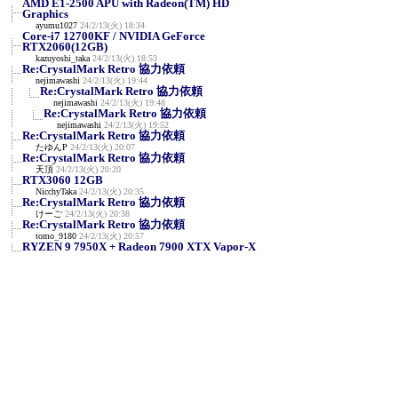
AMD E1-2500 APU with Radeon(TM) HD
Graphics
ayumu1027
24/2/13(火) 18:34
Core-i7 12700KF / NVIDIA GeForce
RTX2060(12GB)
kazuyoshi_taka
24/2/13(火) 18:53
Re:CrystalMark Retro 協力依頼
nejimawashi
24/2/13(火) 19:44
Re:CrystalMark Retro 協力依頼
nejimawashi
24/2/13(火) 19:48
Re:CrystalMark Retro 協力依頼
nejimawashi
24/2/13(火) 19:52
Re:CrystalMark Retro 協力依頼
たゆんP
24/2/13(火) 20:07
Re:CrystalMark Retro 協力依頼
天頂
24/2/13(火) 20:20
RTX3060 12GB
NicchyTaka
24/2/13(火) 20:35
Re:CrystalMark Retro 協力依頼
けーご
24/2/13(火) 20:38
Re:CrystalMark Retro 協力依頼
tomo_9180
24/2/13(火) 20:57
RYZEN 9 7950X + Radeon 7900 XTX Vapor-X
A_Z_Kornoha
24/2/13(火) 22:36
NVIDIA GeForce RTX 3090 / AMD Ryzen 7
7800X3D
en129
24/2/13(火) 23:12
R9 7950X3D/RTX3090
y
24/2/13(火) 23:25
AMD Ryzen 7 5700X / Radeon RX 570
せいじん
24/2/14(水) 0:06
NVIDIA RTX A400 & i5-11400F
みね
24/2/14(水) 0:57
RTX4090 i9-14900K 定格
siro
24/2/14(水) 1:49
Re:RTX4090 i9-14900K 定格