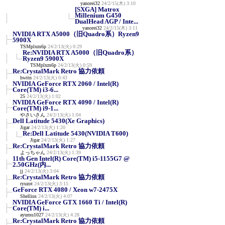
yanorei32
24/2/15(木) 3:10
[SXGA] Matrox
Millenium G450
DualHead AGP / Inte...
yanorei32
24/2/15(木) 3:11
NVIDIA RTX A5000（旧Quadro系）Ryzen9
5900X
TSMplxm6p
24/2/13(火) 0:29
Re:NVIDIA RTX A5000（旧Quadro系）
Ryzen9 5900X
TSMplxm6p
24/2/13(火) 0:59
Re:CrystalMark Retro 協力依頼
hwitn
24/2/13(火) 0:43
NVIDIA GeForce RTX 2060 / Intel(R)
Core(TM) i3-6...
25
24/2/13(火) 1:02
NVIDIA GeForce RTX 4090 / Intel(R)
Core(TM) i9-1...
やさいさん
24/2/13(火) 1:04
Dell Latitude 5430(Xe Graphics)
Jigar
24/2/13(火) 1:20
Re:Dell Latitude 5430(NVIDIA T600)
Jigar
24/2/13(火) 1:27
Re:CrystalMark Retro 協力依頼
よっちゃん
24/2/13(火) 1:39
11th Gen Intel(R) Core(TM) i5-1155G7 @
2.50GHz(内...
jj
24/2/13(火) 3:04
Re:CrystalMark Retro 協力依頼
ryuzot
24/2/13(火) 3:15
GeForce RTX 4080 / Xeon w7-2475X
Shellius
24/2/13(火) 4:07
NVIDIA GeForce GTX 1660 Ti / Intel(R)
Core(TM) i...
ayumu1027
24/2/13(火) 4:28
Re:CrystalMark Retro 協力依頼