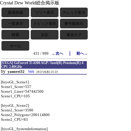
Crystal Dew World総合掲示板
新規投稿
ツリー表示
スレッド表示
一覧表示
トピック表示
番号順表示
検索
設定
過去ログ
ホーム
｜
431 / 999
←次へ
前へ→
[SXGA] GeForce4 Ti 4200 AGP / Intel(R) Pentium(R) 4
CPU 2.80GHz
by
yanorei32
Web
24/2/14(水) 21:23
[hiyoGL_Scene1]
Scene1_Score=557
Scene1_Lines=547442500
Scene1_CPU=105
[hiyoGL_Scene2]
Scene2_Score=3590
Scene2_Polygons=290114800
Scene2_CPU=83
[hiyoGL_SystemInformation]