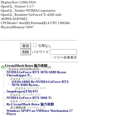
DisplaySize=1280x1024
OpenGL_Version=1.5.7
OpenGL_Vendor=NVIDIA Corporation
OpenGL_Renderer=GeForce4 Ti 4200 with
AGP8X/AGP/SSE2
CPUModel= Intel(R) Pentium(R) 4 CPU 2.80GHz
PhysicalMemory=2047
引用なし
パスワード
・ツリー全体表示
CrystalMark Retro 協力依頼
(F)
ひよひよ
24/2/12(月) 22:25
NVIDIA GeForce RTX 3070/AMD Ryzen
Threadripper P...
ひよひよ
24/2/12(月) 22:26
[1920x1080] Re:NVIDIA GeForce RTX
3070/AMD Ryzen...
ひよひよ
24/2/12(月) 23:19
Snapdragon(TM) 835
ひよひよ
24/2/12(月) 22:33
NVIDIA GeForce RTX 3060 Ti
かなえ
24/2/12(月) 22:51
Re:CrystalMark Retro 協力依頼
富士通愛好家
24/2/12(月) 22:53
Windows XPSP3 on VMWare Workstation 17
Player