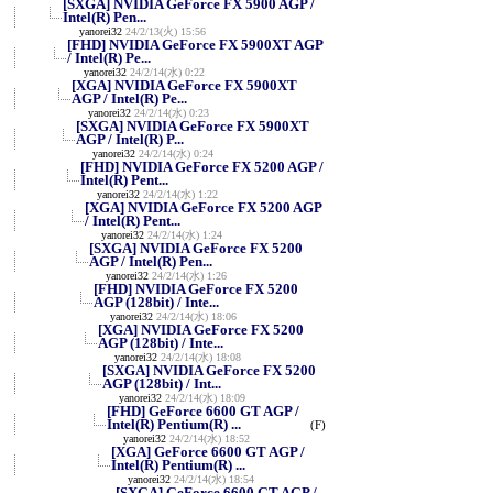
[SXGA] NVIDIA GeForce FX 5900 AGP /
Intel(R) Pen...
yanorei32
24/2/13(火) 15:56
[FHD] NVIDIA GeForce FX 5900XT AGP
/ Intel(R) Pe...
yanorei32
24/2/14(水) 0:22
[XGA] NVIDIA GeForce FX 5900XT
AGP / Intel(R) Pe...
yanorei32
24/2/14(水) 0:23
[SXGA] NVIDIA GeForce FX 5900XT
AGP / Intel(R) P...
yanorei32
24/2/14(水) 0:24
[FHD] NVIDIA GeForce FX 5200 AGP /
Intel(R) Pent...
yanorei32
24/2/14(水) 1:22
[XGA] NVIDIA GeForce FX 5200 AGP
/ Intel(R) Pent...
yanorei32
24/2/14(水) 1:24
[SXGA] NVIDIA GeForce FX 5200
AGP / Intel(R) Pen...
yanorei32
24/2/14(水) 1:26
[FHD] NVIDIA GeForce FX 5200
AGP (128bit) / Inte...
yanorei32
24/2/14(水) 18:06
[XGA] NVIDIA GeForce FX 5200
AGP (128bit) / Inte...
yanorei32
24/2/14(水) 18:08
[SXGA] NVIDIA GeForce FX 5200
AGP (128bit) / Int...
yanorei32
24/2/14(水) 18:09
[FHD] GeForce 6600 GT AGP /
Intel(R) Pentium(R) ...
(F)
yanorei32
24/2/14(水) 18:52
[XGA] GeForce 6600 GT AGP /
Intel(R) Pentium(R) ...
yanorei32
24/2/14(水) 18:54
[SXGA] GeForce 6600 GT AGP /