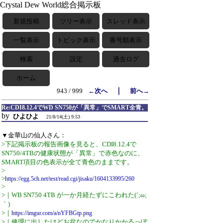
Crystal Dew World総合掲示板
新規投稿
ツリー表示
スレッド表示
一覧表示
トピック表示
番号順表示
検索
設定
過去ログ
ホーム
｜
943 / 999
←次へ
前へ→
Re:CDI8.12.4でWD SN750が「異常」でSMART全青。
by
ひよひよ
21/8/14(土) 9:53
▼金華山の仙人さん：
>下記掲示板の報告画像を見ると、CDI8.12.4で
SN750/4TBの健康状態が「異常」で赤色なのに、
SMART項目の色表示が全て青色のままです。
>
>
https://egg.5ch.net/test/read.cgi/jisaku/1604133995/260
>
>｜WB SN750 4TB が一か月経たずにこわれた(´;ω;
｀)
>｜
https://imgur.com/a/nYFBGtp.png
>｜修理に出したけどお盆なのでかなりかかるっぽ