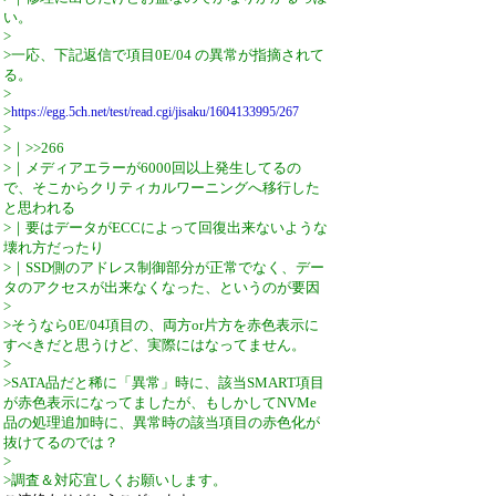
い。
>
>一応、下記返信で項目0E/04 の異常が指摘されて
る。
>
>
https://egg.5ch.net/test/read.cgi/jisaku/1604133995/267
>
>｜>>266
>｜メディアエラーが6000回以上発生してるの
で、そこからクリティカルワーニングへ移行した
と思われる
>｜要はデータがECCによって回復出来ないような
壊れ方だったり
>｜SSD側のアドレス制御部分が正常でなく、デー
タのアクセスが出来なくなった、というのが要因
>
>そうなら0E/04項目の、両方or片方を赤色表示に
すべきだと思うけど、実際にはなってません。
>
>SATA品だと稀に「異常」時に、該当SMART項目
が赤色表示になってましたが、もしかしてNVMe
品の処理追加時に、異常時の該当項目の赤色化が
抜けてるのでは？
>
>調査＆対応宜しくお願いします。