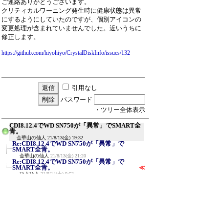
ご連絡ありがとうございます。
クリティカルワーニング発生時に健康状態は異常
にするようにしていたのですが、個別アイコンの
変更処理が含まれていませんでした。近いうちに
修正します。
https://github.com/hiyohiyo/CrystalDiskInfo/issues/132
引用なし
パスワード
・ツリー全体表示
CDI8.12.4でWD SN750が「異常」でSMART全
青。
金華山の仙人
21/8/13(金) 19:32
Re:CDI8.12.4でWD SN750が「異常」で
SMART全青。
金華山の仙人
21/8/13(金) 21:20
Re:CDI8.12.4でWD SN750が「異常」で
SMART全青。
≪
ひよひよ
21/8/14(土) 9:53
Re:CDI8.12.4でWD SN750が「異常」で
SMART全青。
ひよひよ
21/8/16(月) 20:30
Re:CDI8.12.4でWD SN750が「異常」で
SMART全青。
金華山の仙人
21/8/16(月) 21:39
CDI8.12.6でのM1100ホスト総書込量の